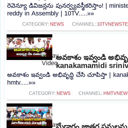
రెవెన్యూ డివిజన్ల‎ను పునర్వ్యవస్థీకరిస్తాం! | mini
reddy in Assembly | 10TV.....»»
CATEGORY:
NEWS
CHANNEL:
10TVNEWST
అవకాశం ఇవ్వండి అభివృద్ధి
kanakamamidi sriniv
అవకాశం ఇవ్వండి అభివృద్ధి చేసి చూపిస్తా | kan
hmtv.....»»
CATEGORY:
NEWS
CHANNEL:
HMTVNEW
మేడారం జాతర పనులను ప