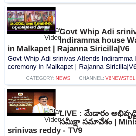
Govt Whip Adi srini
Indiramma house W
in Malkapet | Rajanna Siricilla|V6
Govt Whip Adi srinivas Attends Indiramm
ceremony in Malkapet | Rajanna Siricilla|V6.
CATEGORY:
NEWS
CHANNEL:
V6NEWSTE
LIVE : మేడారం అభివృద్
సమీక్షా సమావేశం | Min
srinivas reddy - TV9