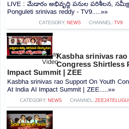
LIVE : మేడారం అభివృద్ది పనుల పరిశీలన, సమీక్
Ponguleti srinivas reddy - TV9.....»»
CATEGORY:
NEWS
CHANNEL:
TV9
Kasbha srinivas rao
Congress Shirtless P
Impact Summit | ZEE
Kasbha srinivas rao Support On Youth Cong
At India AI Impact Summit | ZEE.....»»
CATEGORY:
NEWS
CHANNEL:
ZEE24TELUG