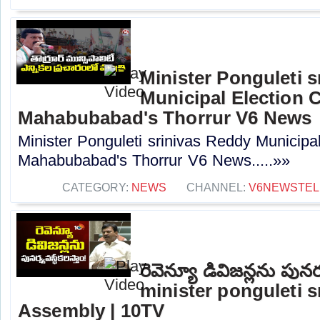
Minister Ponguleti 
Municipal Election 
Mahabubabad's Thorrur V6 News
Minister Ponguleti srinivas Reddy Municipa
Mahabubabad's Thorrur V6 News.....»»
CATEGORY:
NEWS
CHANNEL:
V6NEWSTE
రెవెన్యూ డివిజన్ల‎ను పునర్వ
minister ponguleti s
Assembly | 10TV