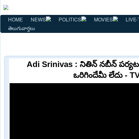
HOME
NEWS
POLITICS
MOVIES
LIVE-
తెలుగువార్తలు
Adi Srinivas : నితిన్ నబీన్ పర్
ఒరిగిందేమీ లేదు - T