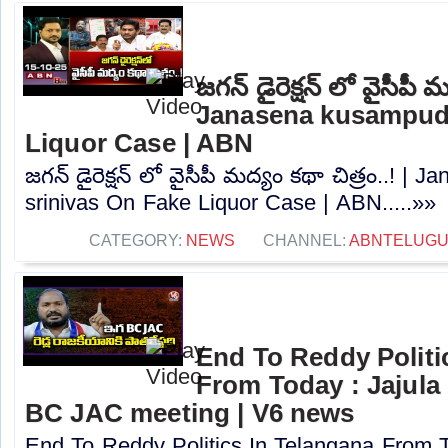
జగన్ డైరెక్షన్ లో వైసీపీ మ
Janasena kusampudi
Liquor Case | ABN
జగన్ డైరెక్షన్ లో వైసీపీ మద్యం కథా చిత్రం..! |
srinivas On Fake Liquor Case | ABN.....»»
CATEGORY:
NEWS
CHANNEL:
ABNTELUGU
End To Reddy Politi
From Today : Jajula
BC JAC meeting | V6 news
End To Reddy Politics In Telangana From To