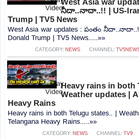
West Asia war updat
నీదా..నాదా..!! | US-I
Trump | TV5 News
West Asia war updates : పంతం నీదా..నాదా..!
Donald Trump | TV5 News.....»»
CATEGORY:
NEWS
CHANNEL:
TV5NEW
Heavy rains in both T
Weather updates | A
Heavy Rains
Heavy rains in both Telugu states.. | Weath
Telangana Heavy Rains.....»»
CATEGORY:
NEWS
CHANNEL:
TV9