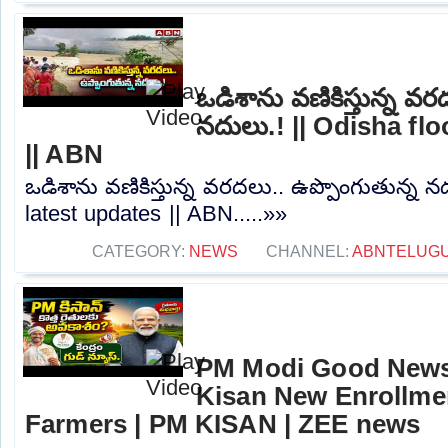
ఒడిశాను వణికిస్తున్న వర
నదులు.! || Odisha fl
|| ABN
ఒడిశాను వణికిస్తున్న వరదలు.. ఉప్పొంగుతున్న న
latest updates || ABN.....»»
CATEGORY:
NEWS
CHANNEL:
ABNTELUG
PM Modi Good News
Kisan New Enrollme
Farmers | PM KISAN | ZEE news