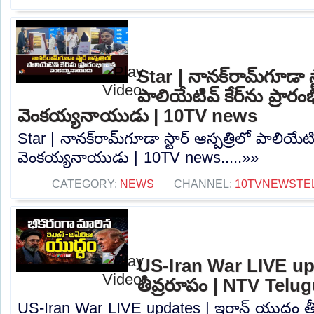
Star | నానక్‌రామ్‌గూడా స్
పాలియేటివ్ కేర్‌ను ప్రారం
వెంకయ్యనాయుడు | 10TV news
Star | నానక్‌రామ్‌గూడా స్టార్ ఆస్పత్రిలో పాలియేటివ
వెంకయ్యనాయుడు | 10TV news.....»»
CATEGORY:
NEWS
CHANNEL:
10TVNEWSTE
US-Iran War LIVE upd
తీవ్రరూపం | NTV Telu
US-Iran War LIVE updates | ఇరాన్ యుద్ధం త