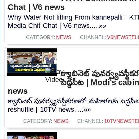
Chat | V6 news
Why Water Not lifting From kannepalli : 
Media Chit Chat | V6 news.....»»
CATEGORY:
NEWS
CHANNEL:
V6NEWSTEL
క్యాబినెట్ పునర్వ్యవస్
పెద్దపీట | Modi's cabi
news
క్యాబినెట్ పునర్వ్యవస్థీకరణలో మహిళలకు పెద్దపీ
reshuffle | 10TV news.....»»
CATEGORY:
NEWS
CHANNEL:
10TVNEWSTE