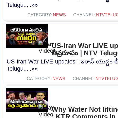
Telugu.....»»
CATEGORY:
NEWS
CHANNEL:
NTVTELU
US-Iran War LIVE upd
తీవ్రరూపం | NTV Telu
US-Iran War LIVE updates | ఇరాన్ యుద్ధం త
Telugu.....»»
CATEGORY:
NEWS
CHANNEL:
NTVTELU
Why Water Not lifti
: KTR Comments In 