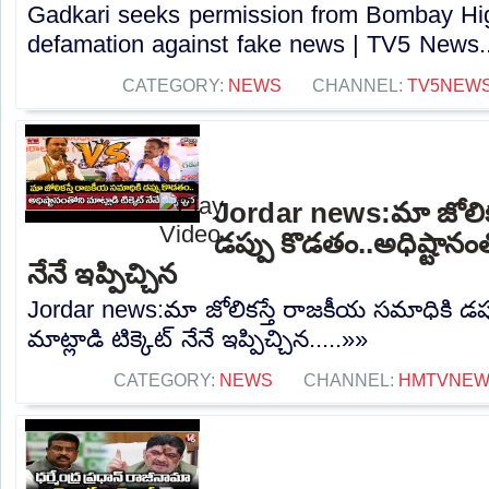
Gadkari seeks permission from Bombay High
defamation against fake news | TV5 News..
CATEGORY:
NEWS
CHANNEL:
TV5NEW
Jordar news:మా జోలిక
డప్పు కొడతం..అధిష్టానంతో
నేనే ఇప్పిచ్చిన
Jordar news:మా జోలికస్తే రాజకీయ సమాధికి డప్
మాట్లాడి టిక్కెట్ నేనే ఇప్పిచ్చిన.....»»
CATEGORY:
NEWS
CHANNEL:
HMTVNE