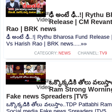
ఢీ అంటే ఢీ..!| Rythu
Release | CM Revan
Rao | BRK news
ఢీ అంటే ఢీ..!| Rythu Bharosa Fund Releas
Vs Harish Rao | BRK news.....»»
CATEGORY:
NEWS
CHANNEL:
TV9
ఒక్కొక్కడికి తోలు వలుస్
Ram Strong Worning
Fake news Spreaders |TV5
ఒక్కొక్కడికి తోలు వలుస్తాం..TDP Pattabhi R
Social media Fake news Spreaders |TV5...