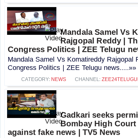
Mandala Samel Vs 
Rajgopal Reddy | Th
Congress Politics | ZEE Telugu n
Mandala Samel Vs Komatireddy Rajgopal R
Congress Politics | ZEE Telugu news.....»»
CATEGORY:
NEWS
CHANNEL:
ZEE24TELUG
Gadkari seeks perm
Bombay High Court t
against fake news | TV5 News