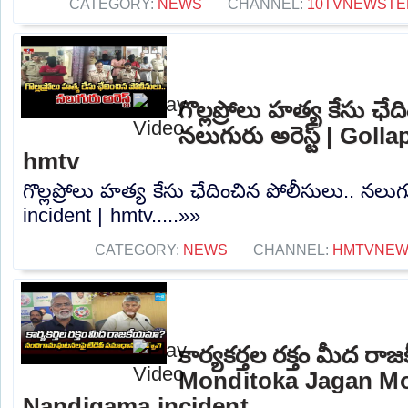
CATEGORY:
NEWS
CHANNEL:
10TVNEWSTE
గొల్లప్రోలు హత్య కేసు ఛే
నలుగురు అరెస్ట్ | Goll
hmtv
గొల్లప్రోలు హత్య కేసు ఛేదించిన పోలీసులు.. నలుగు
incident | hmtv.....»»
CATEGORY:
NEWS
CHANNEL:
HMTVNE
కార్యకర్తల రక్తం మీద 
Monditoka Jagan M
Nandigama incident