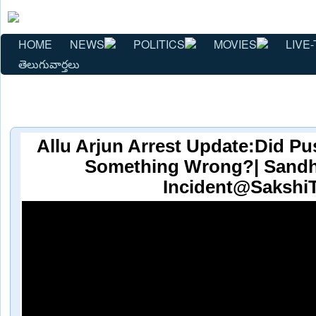
HOME
NEWS
POLITICS
MOVIES
LIVE-
తెలుగువార్తలు
Allu Arjun Arrest Update:Did Pu
Something Wrong?| Sandh
Incident@Sakshi