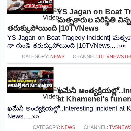
YS Jagan on Boat Tr
మత్సకారుల పరిస్థితి విన్
తరుక్కుపోయింది |10TVNews
YS Jagan on Boat Tragedy incident| మత్సకారుల
నా గుండె తరుక్కుపోయింది |10TVNews.....»»
CATEGORY:
NEWS
CHANNEL:
10TVNEWSTE
ఖమేనీ అంత్యక్రియల్లో..
at Khamenei's funer
ఖమేనీ అంత్యక్రియల్లో..Interesting incident at
News.....»»
CATEGORY:
NEWS
CHANNEL:
TV5NEW