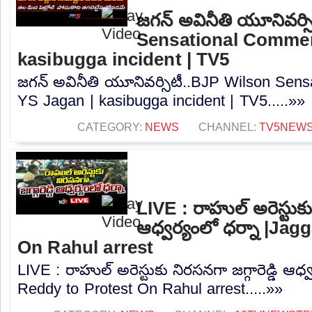
జగన్ అవినీతి యూనివర్స
Sensational Commen
kasibugga incident | TV5
జగన్ అవినీతి యూనివర్సిటీ..BJP Wilson Sen
YS Jagan | kasibugga incident | TV5.....»»
CATEGORY:
NEWS
CHANNEL:
TV5NEW
LIVE : రాహుల్ అరెస్టుకు 
ఆధ్వర్యంలో ధర్నా |Ja
On Rahul arrest
LIVE : రాహుల్ అరెస్టుకు నిరసనగా జగ్గారెడ్డి ఆధ
Reddy to Protest On Rahul arrest.....»»