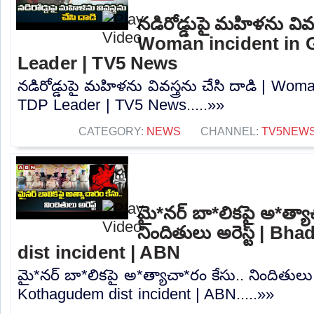
నడిరోడ్డుపై మహిళను వివస్త
Woman incident in 
Leader | TV5 News
నడిరోడ్డుపై మహిళను వివస్త్రను చేసి దాడి | Wom
TDP Leader | TV5 News.....»»
CATEGORY:
NEWS
CHANNEL:
TV5NEW
మై*నర్ బా*లికపై అ*త్యా
నిందితులు అరెస్ట్ | B
dist incident | ABN
మై*నర్ బా*లికపై అ*త్యాచా*రం కేసు.. నిందితులు 
Kothagudem dist incident | ABN.....»»