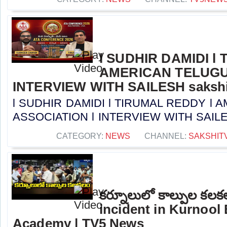
l SUDHIR DAMIDI l
AMERICAN TELUGU
INTERVIEW WITH SAILESH sakshi
l SUDHIR DAMIDI l TIRUMAL REDDY l
ASSOCIATION l INTERVIEW WITH SAILESH 
CATEGORY:
NEWS
CHANNEL:
SAKSHIT
కర్నూలులో కాల్పుల కలక
incident in Kurnool
Academy | TV5 News