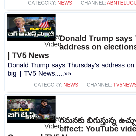
CATEGORY:
NEWS
CHANNEL:
ABNTELUG
Donald Trump says 
address on elections 
| TV5 News
Donald Trump says Thursday's address on el
big' | TV5 News.....»»
CATEGORY:
NEWS
CHANNEL:
TV5NEW
గమనకు బిగుస్తున్న ఉచ్చ
effect: YouTube vid