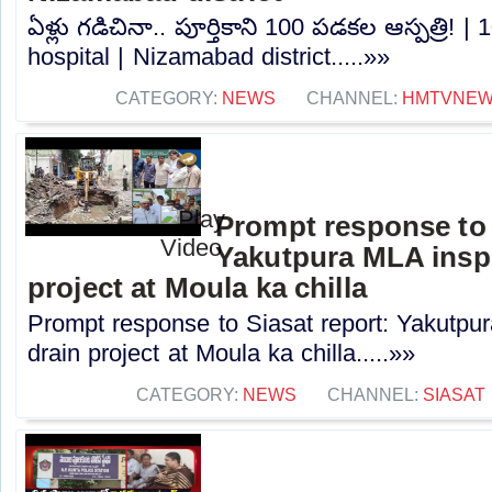
ఏళ్లు గడిచినా.. పూర్తికాని 100 పడకల ఆస్పత్రి!
hospital | Nizamabad district.....»»
CATEGORY:
NEWS
CHANNEL:
HMTVNE
Prompt response to 
Yakutpura MLA insp
project at Moula ka chilla
Prompt response to Siasat report: Yakutpu
drain project at Moula ka chilla.....»»
CATEGORY:
NEWS
CHANNEL:
SIASAT