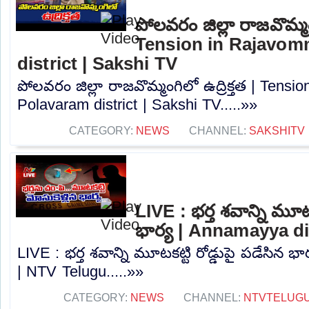
పోలవరం జిల్లా రాజవొమ్మంగ
Tension in Rajavom
district | Sakshi TV
పోలవరం జిల్లా రాజవొమ్మంగిలో ఉద్రిక్తత | Tens
Polavaram district | Sakshi TV.....»»
CATEGORY:
NEWS
CHANNEL:
SAKSHITV
LIVE : భర్త శవాన్ని మూటక
భార్య | Annamayya di
LIVE : భర్త శవాన్ని మూటకట్టి రోడ్డుపై పడేసిన భ
| NTV Telugu.....»»
CATEGORY:
NEWS
CHANNEL:
NTVTELUG