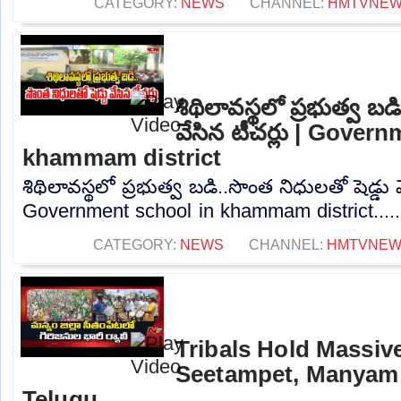
CATEGORY:
NEWS
CHANNEL:
HMTVNE
శిథిలావస్థలో ప్రభుత్వ బడ
వేసిన టీచర్లు | Gover
khammam district
శిథిలావస్థలో ప్రభుత్వ బడి..సొంత నిధులతో షెడ్డు వ
Government school in khammam district....
CATEGORY:
NEWS
CHANNEL:
HMTVNE
Tribals Hold Massive
Seetampet, Manyam d
Telugu