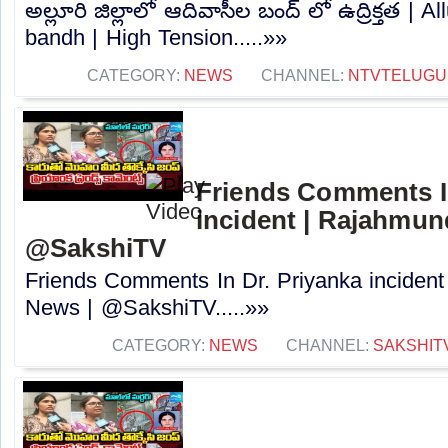
అల్లూరి జిల్లాలో ఆదివాసీల బంద్ లో ఉద్రిక్తత | All
bandh | High Tension.....»»
CATEGORY:
NEWS
CHANNEL:
NTVTELUGU
Friends Comments In
incident | Rajahmun
@SakshiTV
Friends Comments In Dr. Priyanka incident
News | @SakshiTV.....»»
CATEGORY:
NEWS
CHANNEL:
SAKSHIT