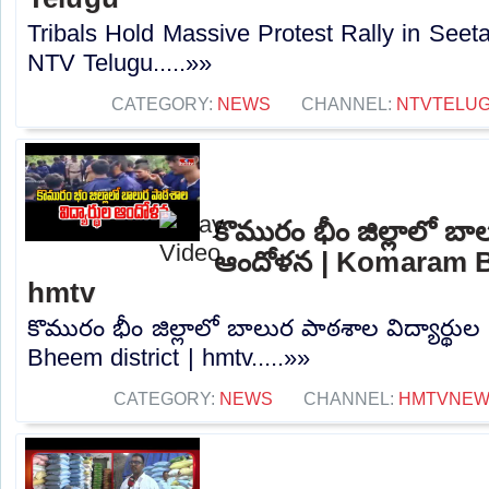
Tribals Hold Massive Protest Rally in Seet
NTV Telugu.....»»
CATEGORY:
NEWS
CHANNEL:
NTVTELU
కొమురం భీం జిల్లాలో బాల
ఆందోళన | Komaram Bh
hmtv
కొమురం భీం జిల్లాలో బాలుర పాఠశాల విద్యార్థ
Bheem district | hmtv.....»»
CATEGORY:
NEWS
CHANNEL:
HMTVNE