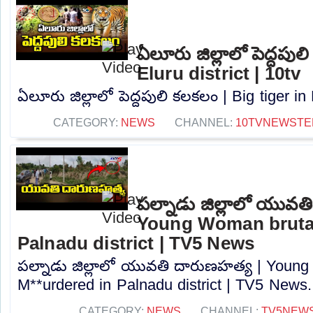
ఏలూరు జిల్లాలో పెద్దపుల
Eluru district | 10tv
ఏలూరు జిల్లాలో పెద్దపులి కలకలం | Big tiger in E
CATEGORY:
NEWS
CHANNEL:
10TVNEWSTE
పల్నాడు జిల్లాలో యువత
Young Woman brutal
Palnadu district | TV5 News
పల్నాడు జిల్లాలో యువతి దారుణహత్య | Young
M**urdered in Palnadu district | TV5 News..
CATEGORY:
NEWS
CHANNEL:
TV5NEW