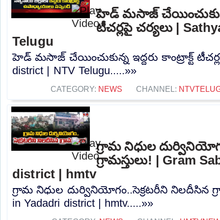
హెడ్ మసాజ్ చేయించుకున్న 
టీచర్లపై చర్యలు | Sath
Telugu
హెడ్ మసాజ్ చేయించుకున్న ఇద్దరు కాంట్రాక్ట్ టీచర
district | NTV Telugu.....»»
CATEGORY:
NEWS
CHANNEL:
NTVTELU
గ్రామ నిధుల దుర్వినియోగం
గ్రామస్తులు! | Gram S
district | hmtv
గ్రామ నిధుల దుర్వినియోగం..సెక్రటరీని నిలదీసిన 
in Yadadri district | hmtv.....»»