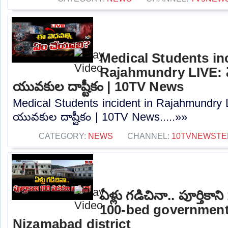
Medical Students inc
Rajahmundry LIVE: మెడి
యువకుల దాష్టీకం | 10TV News
Medical Students incident in Rajahmundry LIV
యువకుల దాష్టీకం | 10TV News.....»»
CATEGORY:
NEWS
CHANNEL:
10TVNEWSTE
ఏళ్లు గడిచినా.. పూర్తికాన
100-bed government 
Nizamabad district