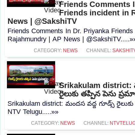
Friends Comments In
Friends incident in
News | @SakshiTV
Friends Comments In Dr. Priyanka Friends i
Rajahmundry | AP News | @SakshiTV.....»
CATEGORY:
NEWS
CHANNEL:
SAKSHIT
Srikakulam district: 
రైలుకు తప్పిన పెను ప్ర
Srikakulam district: మందస వద్ద గూడ్స్ రైలుకు
NTV Telugu.....»»
CATEGORY:
NEWS
CHANNEL:
NTVTELU