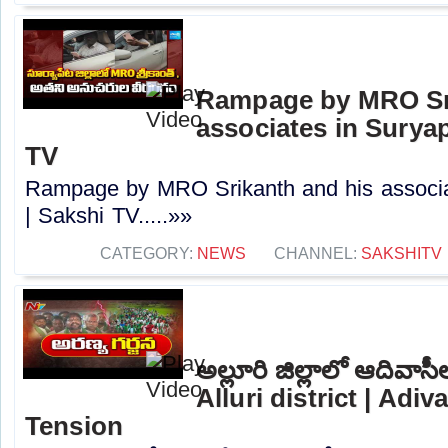
Rampage by MRO Sri
associates in Suryape
TV
Rampage by MRO Srikanth and his associate
| Sakshi TV.....»»
CATEGORY:
NEWS
CHANNEL:
SAKSHITV
అల్లూరి జిల్లాలో ఆదివాసీల
Alluri district | Adi
Tension