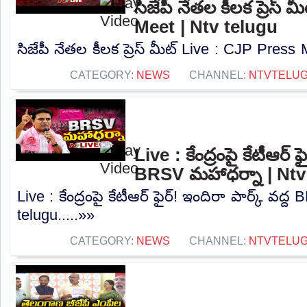
సిజేపీ నేతల కీలక ప్రెస్
Meet | Ntv telugu
సిజేపీ నేతల కీలక ప్రెస్ మీట్ Live : CJP Press 
CATEGORY:
NEWS
CHANNEL:
NTVTELU
Live : కేంద్రంపై కేటీఆర్ ఫ
BRSV మహాధర్నా | Ntv
Live : కేంద్రంపై కేటీఆర్ ఫైర్! ఇందిరా పార్క్ వద
telugu.....»»
CATEGORY:
NEWS
CHANNEL:
NTVTELU