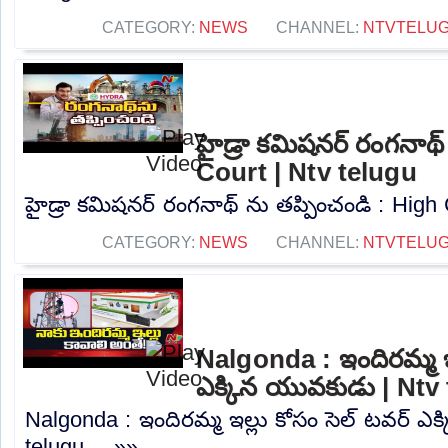
CATEGORY:
NEWS
CHANNEL:
NTVTELU
హైడ్రా కమిషనర్ రంగనాథ్
Court | Ntv telugu
హైడ్రా కమిషనర్ రంగనాథ్ ను తప్పించండి : High C
CATEGORY:
NEWS
CHANNEL:
NTVTELU
Nalgonda : ఇందిరమ్మ ఇల
ఎక్కిన యువకుడు | Ntv
Nalgonda : ఇందిరమ్మ ఇల్లు కోసం సెల్ టవర్ ఎ
telugu.....»»