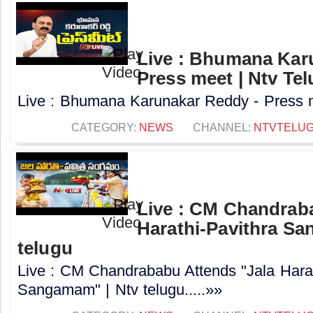
Live : Bhumana Kar
Press meet | Ntv Te
Live : Bhumana Karunakar Reddy - Press me
CATEGORY:
NEWS
CHANNEL:
NTVTELU
Live : CM Chandrab
Harathi-Pavithra Sa
telugu
Live : CM Chandrababu Attends "Jala Harat
Sangamam" | Ntv telugu.....»»