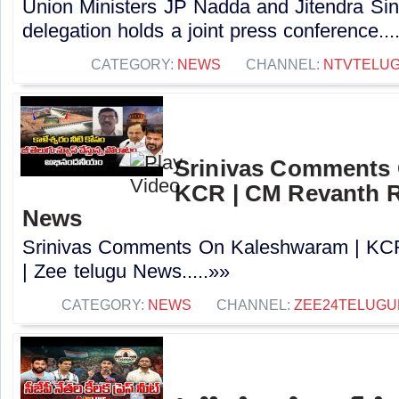
Union Ministers JP Nadda and Jitendra Si
delegation holds a joint press conference...
CATEGORY:
NEWS
CHANNEL:
NTVTELU
Srinivas Comments 
KCR | CM Revanth R
News
Srinivas Comments On Kaleshwaram | KC
| Zee telugu News.....»»
CATEGORY:
NEWS
CHANNEL:
ZEE24TELUG