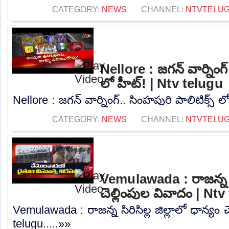
CATEGORY:
NEWS
CHANNEL:
NTVTELU
Nellore : జగన్ వార్నింగ్
లో హీట్! | Ntv telugu
Nellore : జగన్ వార్నింగ్.. సింహపురి పాలిటిక్స్ ల
CATEGORY:
NEWS
CHANNEL:
NTVTELU
Vemulawada : రాజన్న సిర
చెల్లింపుల వివాదం | Nt
Vemulawada : రాజన్న సిరిసిల్ల జిల్లాలో ధాన్యం 
telugu.....»»