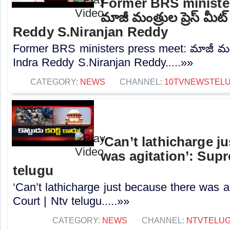
Former BRS ministe
మాజీ మంత్రుల ప్రెస్‌ మీట
Reddy S.Niranjan Reddy
Former BRS ministers press meet: మాజీ మంత్రు
Indra Reddy S.Niranjan Reddy.....»»
CATEGORY:
NEWS
CHANNEL:
10TVNEWSTEL
‘Can’t lathicharge j
was agitation’: Sup
telugu
‘Can’t lathicharge just because there was a
Court | Ntv telugu.....»»
CATEGORY:
NEWS
CHANNEL:
NTVTELU