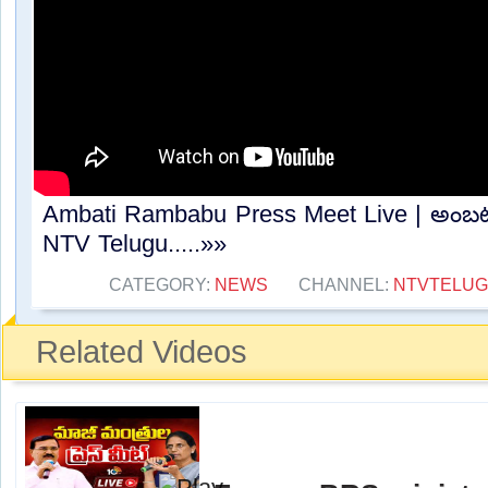
Ambati Rambabu Press Meet Live | అంబటి ర
NTV Telugu.....»»
CATEGORY:
NEWS
CHANNEL:
NTVTELU
Related Videos