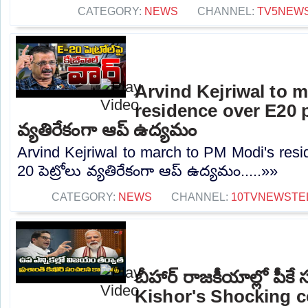
CATEGORY:
NEWS
CHANNEL:
TV5NEW
Arvind Kejriwal to 
residence over E20 pe
వ్యతిరేకంగా ఆప్ ఉద్యమం
Arvind Kejriwal to march to PM Modi's resi
20 పెట్రోలు వ్యతిరేకంగా ఆప్ ఉద్యమం.....»»
CATEGORY:
NEWS
CHANNEL:
10TVNEWSTE
బీహార్ రాజకీయాల్లో పీ
Kishor's Shocking 