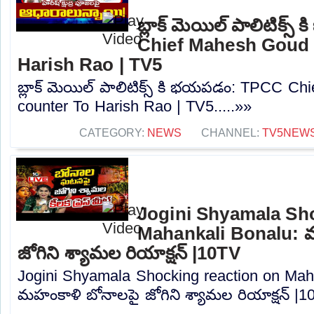
బ్లాక్ మెయిల్ పాలిటిక్
Chief Mahesh Goud 
Harish Rao | TV5
బ్లాక్ మెయిల్ పాలిటిక్స్ కి భయపడం: TPCC C
counter To Harish Rao | TV5.....»»
CATEGORY:
NEWS
CHANNEL:
TV5NEW
Jogini Shyamala Sho
Mahankali Bonalu: 
జోగిని శ్యామల రియాక్షన్ |10TV
Jogini Shyamala Shocking reaction on Mah
మహంకాళి బోనాలపై జోగిని శ్యామల రియాక్షన్ |10