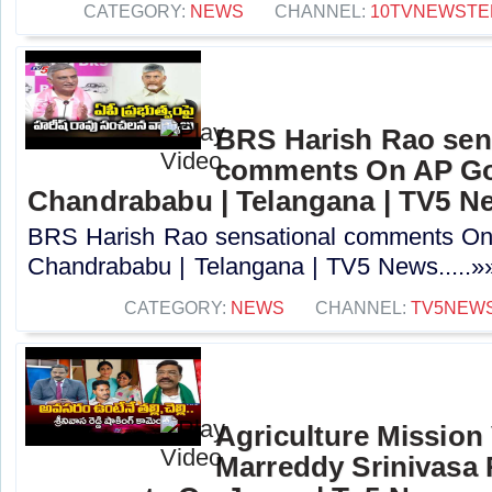
CATEGORY:
NEWS
CHANNEL:
10TVNEWSTE
BRS Harish Rao sen
comments On AP Go
Chandrababu | Telangana | TV5 N
BRS Harish Rao sensational comments O
Chandrababu | Telangana | TV5 News.....»
CATEGORY:
NEWS
CHANNEL:
TV5NEW
Agriculture Mission
Marreddy Srinivasa