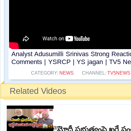
Analyst Adusumilli Srinivas Strong Reac
Comments | YSRCP | YS jagan | TV5 New
CATEGORY:
NEWS
CHANNEL:
TV5NEWS
Related Videos
మోదీ ప్రభుత్వంపై ఖర్గే 