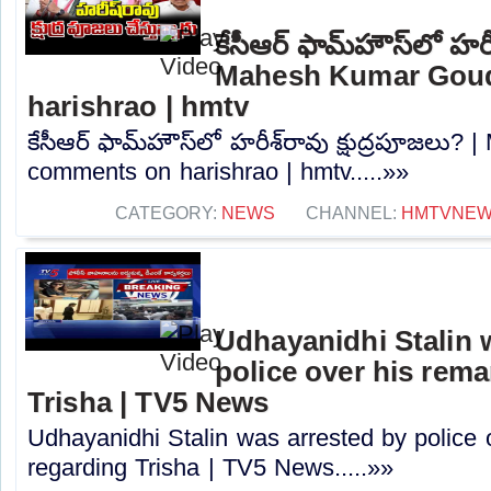
కేసీఆర్ ఫామ్‌హౌస్‌లో హరీ
Mahesh Kumar Gou
harishrao | hmtv
కేసీఆర్ ఫామ్‌హౌస్‌లో హరీశ్‌రావు క్షుద్రపూజల
comments on harishrao | hmtv.....»»
CATEGORY:
NEWS
CHANNEL:
HMTVNE
Udhayanidhi Stalin 
police over his rem
Trisha | TV5 News
Udhayanidhi Stalin was arrested by police 
regarding Trisha | TV5 News.....»»