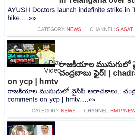
AYUSH Doctors launch indefinite strike in 
hike.....»»
CATEGORY:
NEWS
CHANNEL:
SIASAT
రాజకీయాల ముసుగులో వై
చంద్రబాబు ఫైర్! | ch
on ycp | hmtv
రాజకీయాల ముసుగులో వైసీపీ అరాచకాలు.. చంద్ర
comments on ycp | hmtv.....»»
CATEGORY:
NEWS
CHANNEL:
HMTVNE