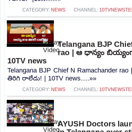
CATEGORY:
NEWS
CHANNEL:
10TVNEWSTE
Telangana BJP Chi
rao | ఆ ధాన్యం బియ్యంగా
10TV news
Telangana BJP Chief N Ramachander rao |
తిరిగి రాలేదు! | 10TV news.....»»
CATEGORY:
NEWS
CHANNEL:
10TVNEWSTE
AYUSH Doctors launc
in Telangana over st