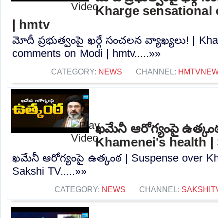
Kharge sensational
| hmtv
మోదీ ప్రభుత్వంపై ఖర్గే సంచలన వ్యాఖ్యలు! | Kh
comments on Modi | hmtv.....»»
CATEGORY:
NEWS
CHANNEL:
HMTVNE
ఖమేనీ ఆరోగ్యంపై ఉత్క
Khamenei's health |
ఖమేనీ ఆరోగ్యంపై ఉత్కంఠ | Suspense over Kh
Sakshi TV.....»»
CATEGORY:
NEWS
CHANNEL:
SAKSHIT