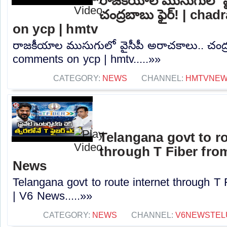
రాజకీయాల ముసుగులో వై
చంద్రబాబు ఫైర్! | ch
on ycp | hmtv
రాజకీయాల ముసుగులో వైసీపీ అరాచకాలు.. చంద్ర
comments on ycp | hmtv.....»»
CATEGORY:
NEWS
CHANNEL:
HMTVNE
Telangana govt to ro
through T Fiber fro
News
Telangana govt to route internet through T
| V6 News.....»»
CATEGORY:
NEWS
CHANNEL:
V6NEWSTEL