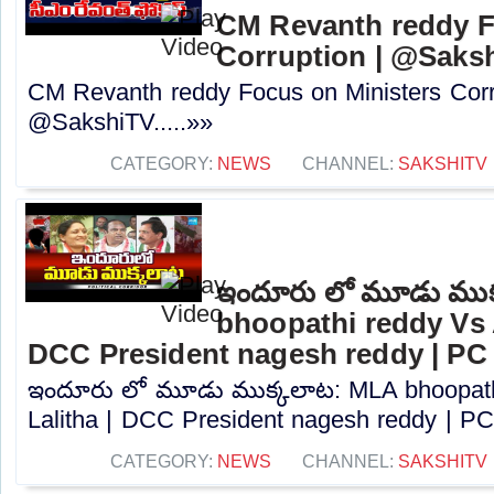
CM Revanth reddy F
Corruption | @Saks
CM Revanth reddy Focus on Ministers Corr
@SakshiTV.....»»
CATEGORY:
NEWS
CHANNEL:
SAKSHITV
ఇందూరు లో మూడు ముక
bhoopathi reddy Vs A
DCC President nagesh reddy | PC
ఇందూరు లో మూడు ముక్కలాట: MLA bhoopath
Lalitha | DCC President nagesh reddy | PC.
CATEGORY:
NEWS
CHANNEL:
SAKSHITV