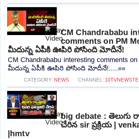
CM Chandrababu int
comments on PM Modi
మీదున్న ఏపీకి ఊపిరి పోసింది మోదీనే!
CM Chandrababu interesting comments on 
మీదున్న ఏపీకి ఊపిరి పోసింది మోదీనే!.....»»
CATEGORY:
NEWS
CHANNEL:
10TVNEWSTE
big debate : తెలుగు రాష్ట
చేరిన sir ప్రక్రియ | ve
|hmtv