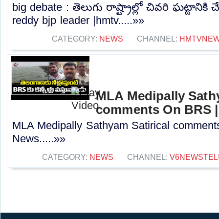
big debate : తెలుగు రాష్ట్రాల్లో చివరి ఘట్టానికి చే
reddy bjp leader |hmtv.....»»
CATEGORY:
NEWS
CHANNEL:
HMTVNE
MLA Medipally Sathy
comments On BRS |
MLA Medipally Sathyam Satirical commen
News.....»»
CATEGORY:
NEWS
CHANNEL:
V6NEWSTEL