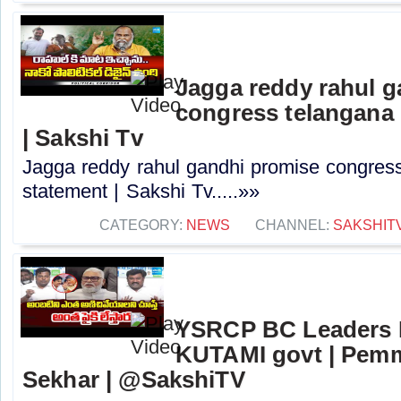
Jagga reddy rahul 
congress telangana 
| Sakshi Tv
Jagga reddy rahul gandhi promise congress 
statement | Sakshi Tv.....»»
CATEGORY:
NEWS
CHANNEL:
SAKSHIT
YSRCP BC Leaders 
KUTAMI govt | Pem
Sekhar | @SakshiTV