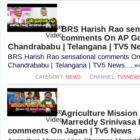
BRS Harish Rao sen
comments On AP Go
Chandrababu | Telangana | TV5 N
BRS Harish Rao sensational comments O
Chandrababu | Telangana | TV5 News.....»
CATEGORY:
NEWS
CHANNEL:
TV5NEW
Agriculture Mission
Marreddy Srinivasa
comments On Jagan | Tv5 News