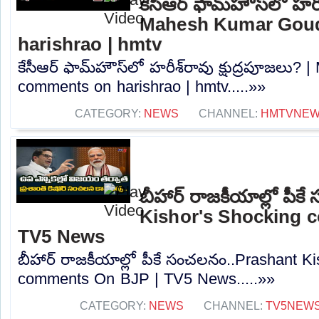
కేసీఆర్ ఫామ్‌హౌస్‌లో హరీ
Mahesh Kumar Gou
harishrao | hmtv
కేసీఆర్ ఫామ్‌హౌస్‌లో హరీశ్‌రావు క్షుద్రపూజల
comments on harishrao | hmtv.....»»
CATEGORY:
NEWS
CHANNEL:
HMTVNE
బీహార్ రాజకీయాల్లో పీ
Kishor's Shocking 
TV5 News
బీహార్ రాజకీయాల్లో పీకే సంచలనం..Prashant K
comments On BJP | TV5 News.....»»
CATEGORY:
NEWS
CHANNEL:
TV5NEW