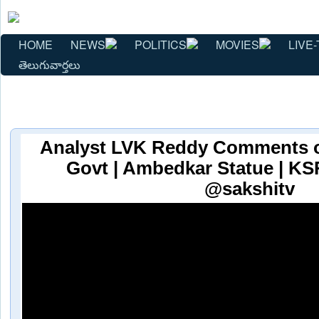
HOME
NEWS
POLITICS
MOVIES
LIVE-
తెలుగువార్తలు
Analyst LVK Reddy Comments 
Govt | Ambedkar Statue | KS
@sakshitv