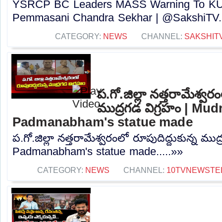
YSRCP BC Leaders MASS Warning To KUT
Pemmasani Chandra Sekhar | @SakshiTV..
CATEGORY:
NEWS
CHANNEL:
SAKSHIT
ప.గో.జిల్లా నత్తరామేశ్వరం
ముద్రగడ విగ్రహం | Mu
Padmanabham's statue made
ప.గో.జిల్లా నత్తరామేశ్వరంలో రూపుదిద్దుకున్న మ
Padmanabham's statue made.....»»
CATEGORY:
NEWS
CHANNEL:
10TVNEWSTE