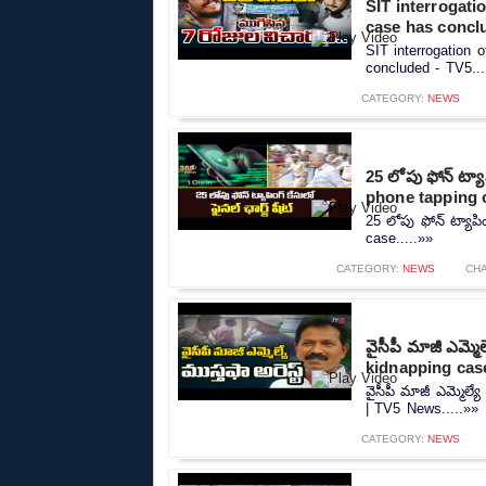
SIT interrogati
case has concl
SIT interrogation 
concluded - TV5...
CATEGORY:
NEWS
25 లోపు ఫోన్ ట్యా
phone tapping 
25 లోపు ఫోన్ ట్యాపిం
case.....»»
CATEGORY:
NEWS
CH
వైసీపీ మాజీ ఎమ్మ
kidnapping cas
వైసీపీ మాజీ ఎమ్మెల్
| TV5 News.....»»
CATEGORY:
NEWS