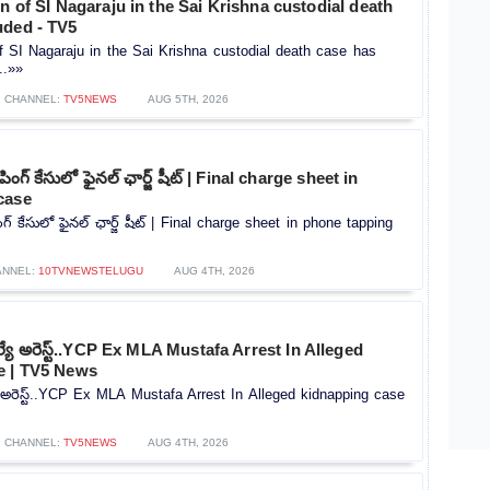
on of SI Nagaraju in the Sai Krishna custodial death
uded - TV5
of SI Nagaraju in the Sai Krishna custodial death case has
..»»
CHANNEL:
TV5NEWS
AUG 5TH, 2026
పింగ్ కేసులో ఫైనల్ ఛార్జ్ షీట్ | Final charge sheet in
case
గ్ కేసులో ఫైనల్ ఛార్జ్ షీట్ | Final charge sheet in phone tapping
ANNEL:
10TVNEWSTELUGU
AUG 4TH, 2026
ెల్యే అరెస్ట్..YCP Ex MLA Mustafa Arrest In Alleged
e | TV5 News
యే అరెస్ట్..YCP Ex MLA Mustafa Arrest In Alleged kidnapping case
CHANNEL:
TV5NEWS
AUG 4TH, 2026