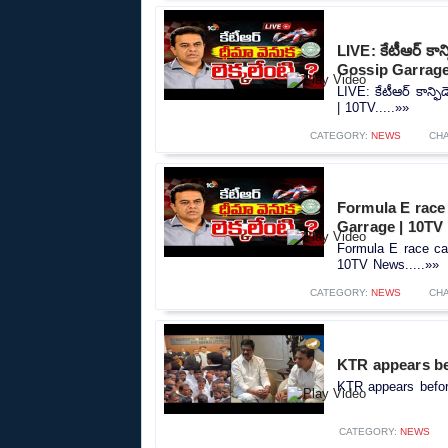
LIVE: కేటీఆర్ కాన్ఫ
Gossip Garrage
LIVE: కేటీఆర్ కాన్ఫిడ
| 10TV.....»»
CATEGORY:
NEWS
CH
Formula E race case
Garrage | 10TV
Formula E race case |
10TV News.....»»
CATEGORY:
NEWS
CH
KTR appears be
KTR appears before
CATEGORY:
NEWS