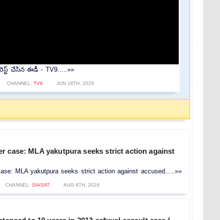
్ట్ చేసిన ఈడీ - TV9.....»»
CHANNEL:
TV9
JUN 18TH, 2026
r case: MLA yakutpura seeks strict action against
se: MLA yakutpura seeks strict action against accused.....»»
CHANNEL:
SIASAT
AUG 6TH, 2026