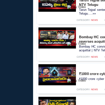
Tarun Tejpal se
NTV Telugu
Tarun Tejpal sent
Telugu.....»»
CATEGORY:
NEWS
Bombay HC convi
reverses acquit
Bombay HC convict
acquittal | NTV Tel
CATEGORY:
NEWS
₹1000 crore cy
₹1000 crore cyber
CATEGORY:
NEWS