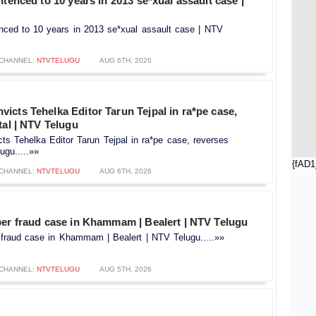
ntenced to 10 years in 2013 se*xual assault case |
enced to 10 years in 2013 se*xual assault case | NTV
CHANNEL:
NTVTELUGU
AUG 6TH, 2026
cts Tehelka Editor Tarun Tejpal in ra*pe case,
tal | NTV Telugu
s Tehelka Editor Tarun Tejpal in ra*pe case, reverses
ugu.....»»
{fAD1
CHANNEL:
NTVTELUGU
AUG 6TH, 2026
ber fraud case in Khammam | Bealert | NTV Telugu
 fraud case in Khammam | Bealert | NTV Telugu.....»»
CHANNEL:
NTVTELUGU
AUG 5TH, 2026