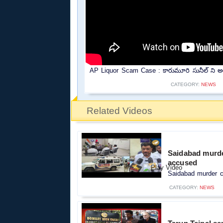
AP Liquor Scam Case : కారుమూరి సునీల్ ని అరెస
CATEGORY:
NEWS
Related Videos
Saidabad murde
accused
Saidabad murder ca
CATEGORY:
NEWS