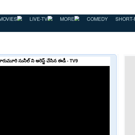
MOVIES
LIVE-TV
MORE
COMEDY
SHORT-
ుమూరి సునీల్ ని అరెస్ట్ చేసిన ఈడీ - TV9