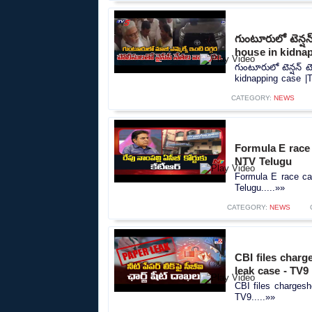
గుంటూరులో టెన్ష
house in kidna
గుంటూరులో టెన్షన్ 
kidnapping case |
CATEGORY:
NEWS
Formula E race
NTV Telugu
Formula E race ca
Telugu.....»»
CATEGORY:
NEWS
CBI files char
leak case - TV9
CBI files charges
TV9.....»»