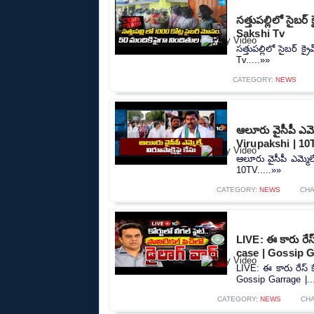
సత్తుపల్లిలో సైబ
Sakshi Tv
సత్తుపల్లిలో సైబర్ 
Tv.....»»
CATEGORY:
NEWS
ఆలూరు వైసీపీ ఎమ్
Virupakshi | 10
ఆలూరు వైసీపీ ఎమ్మెల
10TV.....»»
CATEGORY:
NEWS
CH
LIVE: ఈ కారు రేస్
case | Gossip G
LIVE: ఈ కారు రేస్‌ 
Gossip Garrage |..
CATEGORY:
NEWS
CH