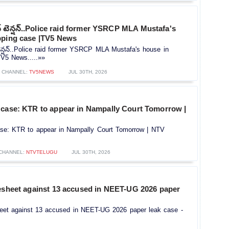
న్ టెన్షన్..Police raid former YSRCP MLA Mustafa's
pping case |TV5 News
టెన్షన్..Police raid former YSRCP MLA Mustafa's house in
TV5 News.....»»
CHANNEL:
TV5NEWS
JUL 30TH, 2026
 case: KTR to appear in Nampally Court Tomorrow |
se: KTR to appear in Nampally Court Tomorrow | NTV
CHANNEL:
NTVTELUGU
JUL 30TH, 2026
gesheet against 13 accused in NEET-UG 2026 paper
heet against 13 accused in NEET-UG 2026 paper leak case -