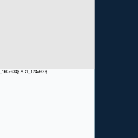
_160x600}
{fAD1_120x600}