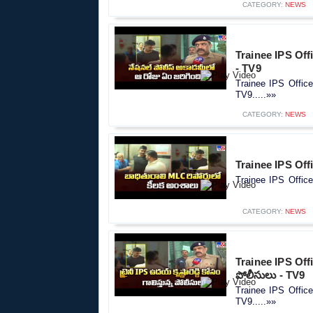
CATEGORY:
NEWS
Trainee IPS Offi
- TV9
Trainee IPS Office
TV9.....»»
CATEGORY:
NEWS
Trainee IPS Offi
Trainee IPS Office
CATEGORY:
NEWS
Trainee IPS Office
పోలీసులు - TV9
Trainee IPS Officer 
TV9.....»»