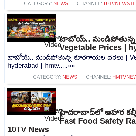
CATEGORY:
NEWS
CHANNEL:
10TVNEWST
బాబోయ్.. మండిపోతున్
Vegetable Prices | 
బాబోయ్.. మండిపోతున్న కూరగాయల ధరలు | Veg
hyderabad | hmtv.....»»
CATEGORY:
NEWS
CHANNEL:
HMTVNE
హైదరాబాద్‌లో ఆహార కల్త
Fast Food Safety Ra
10TV News