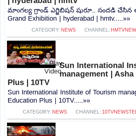
| hyderabad | hmtv
మాంగల్య గ్రాండ్ ఎగ్జిబిషన్ షురూ.. సందడి చే
Grand Exhibition | hyderabad | hmtv.....»»
CATEGORY:
NEWS
CHANNEL:
HMTVNE
Sun International In
management | Asha J
Plus | 10TV
Sun International Institute of Tourism mana
Education Plus | 10TV.....»»
CATEGORY:
NEWS
CHANNEL:
10TVNEWSTE