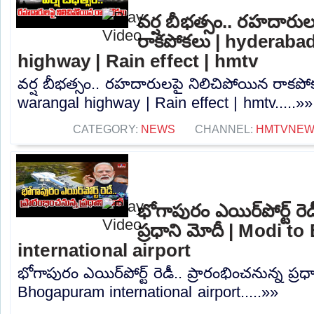
వర్ష బీభత్సం.. రహదారు
రాకపోకలు | hyderaba
highway | Rain effect | hmtv
వర్ష బీభత్సం.. రహదారులపై నిలిచిపోయిన రాకప
warangal highway | Rain effect | hmtv.....»»
CATEGORY:
NEWS
CHANNEL:
HMTVNE
భోగాపురం ఎయిర్‌పోర్ట్ రెడ
ప్రధాని మోదీ | Modi 
international airport
భోగాపురం ఎయిర్‌పోర్ట్ రెడీ.. ప్రారంభించనున్న ప్ర
Bhogapuram international airport.....»»