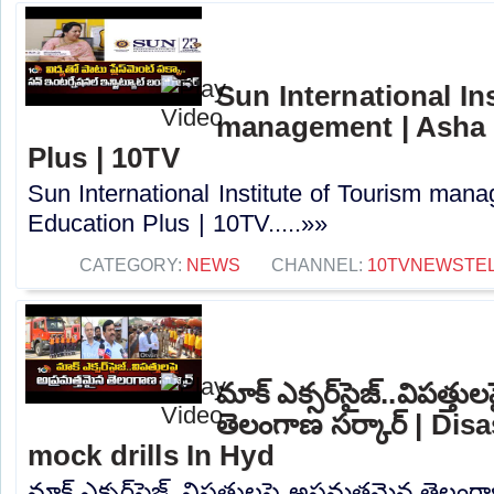
Sun International In
management | Asha J
Plus | 10TV
Sun International Institute of Tourism mana
Education Plus | 10TV.....»»
CATEGORY:
NEWS
CHANNEL:
10TVNEWSTE
మాక్ ఎక్సర్‎సైజ్..విపత్త
తెలంగాణ సర్కార్ | Di
mock drills In Hyd
మాక్ ఎక్సర్‎సైజ్..విపత్తులపై అప్రమత్తమైన తెలంగ