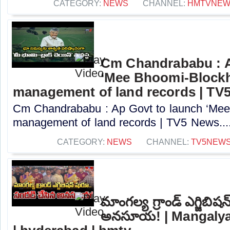
CATEGORY:
NEWS
CHANNEL:
HMTVNE
Cm Chandrababu : A
‘Mee Bhoomi-Blockh
management of land records | TV
Cm Chandrababu : Ap Govt to launch ‘Mee 
management of land records | TV5 News...
CATEGORY:
NEWS
CHANNEL:
TV5NEW
మాంగల్య గ్రాండ్ ఎగ్జిబి
అనసూయ! | Mangalya 