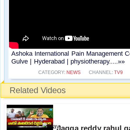
Ashoka International Pain Management Cen
Gulve | Hyderabad | physiotherapy.....»»
CATEGORY:
NEWS
CHANNEL:
TV9
Related Videos
Jagga reddy rahul 