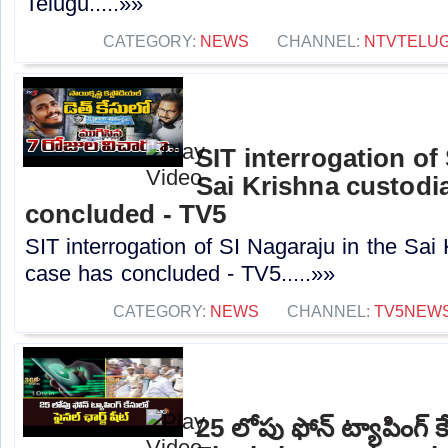
Telugu.....»»
CATEGORY:
NEWS
CHANNEL:
NTVTELU
SIT interrogation of
Sai Krishna custodi
concluded - TV5
SIT interrogation of SI Nagaraju in the Sai
case has concluded - TV5.....»»
CATEGORY:
NEWS
CHANNEL:
TV5NEW
25 లోపు ఫోన్ ట్యాపింగ్ కే