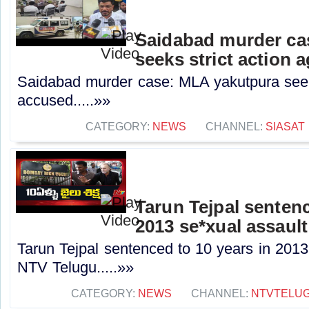
Saidabad murder ca
seeks strict action 
Saidabad murder case: MLA yakutpura seeks
accused.....»»
CATEGORY:
NEWS
CHANNEL:
SIASAT
Tarun Tejpal sentenc
2013 se*xual assault
Tarun Tejpal sentenced to 10 years in 2013
NTV Telugu.....»»
CATEGORY:
NEWS
CHANNEL:
NTVTELU