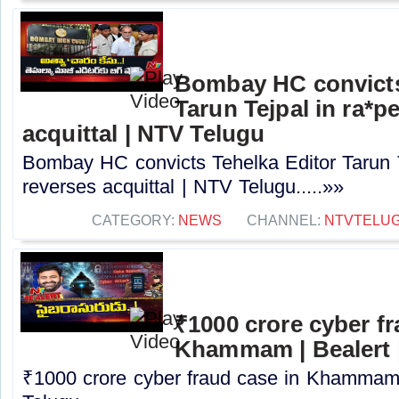
Bombay HC convicts
Tarun Tejpal in ra*p
acquittal | NTV Telugu
Bombay HC convicts Tehelka Editor Tarun T
reverses acquittal | NTV Telugu.....»»
CATEGORY:
NEWS
CHANNEL:
NTVTELU
₹1000 crore cyber fr
Khammam | Bealert 
₹1000 crore cyber fraud case in Khammam 