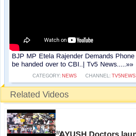
BJP MP Etela Rajender Demands Phone t
be handed over to CBI..| Tv5 News.....»»
CATEGORY:
NEWS
CHANNEL:
TV5NEWS
Related Videos
AYUSH Doctors launc