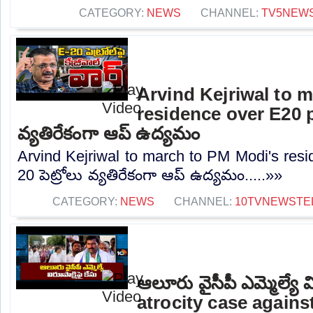
CATEGORY:
NEWS
CHANNEL:
TV5NEW
Arvind Kejriwal to 
residence over E20 pe
వ్యతిరేకంగా ఆప్ ఉద్యమం
Arvind Kejriwal to march to PM Modi's resi
20 పెట్రోలు వ్యతిరేకంగా ఆప్ ఉద్యమం.....»»
CATEGORY:
NEWS
CHANNEL:
10TVNEWSTE
ఆలూరు వైసీపీ ఎమ్మెల్యే వ
atrocity case agains