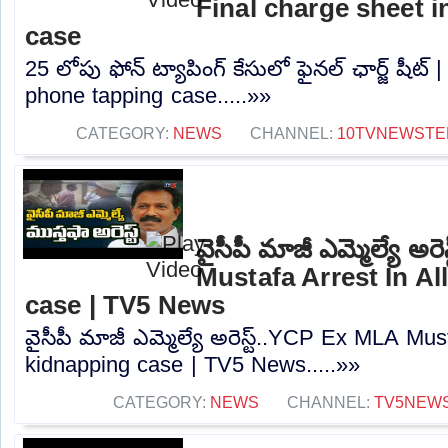
Final charge sheet 
case
25 లోపు ఫోన్ ట్యాపింగ్ కేసులో ఫైనల్ ఛార్జ్ షీట్
phone tapping case.....»»
CATEGORY:
NEWS
CHANNEL:
10TVNEWSTE
వైసీపీ మాజీ ఎమ్మెల్యే అ
Mustafa Arrest In A
case | TV5 News
వైసీపీ మాజీ ఎమ్మెల్యే అరెస్ట్..YCP Ex MLA Mus
kidnapping case | TV5 News.....»»
CATEGORY:
NEWS
CHANNEL:
TV5NEW