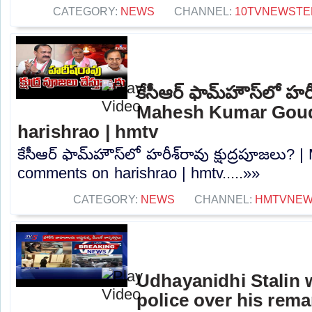
CATEGORY:
NEWS
CHANNEL:
10TVNEWSTE
కేసీఆర్ ఫామ్‌హౌస్‌లో హరీ
Mahesh Kumar Gou
harishrao | hmtv
కేసీఆర్ ఫామ్‌హౌస్‌లో హరీశ్‌రావు క్షుద్రపూజల
comments on harishrao | hmtv.....»»
CATEGORY:
NEWS
CHANNEL:
HMTVNE
Udhayanidhi Stalin 
police over his rem