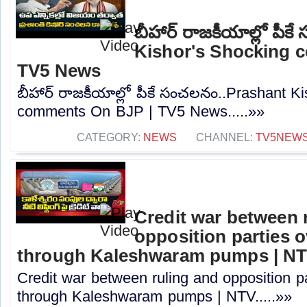
బీహార్ రాజకీయాల్లో పీ
Kishor's Shocking 
TV5 News
బీహార్ రాజకీయాల్లో పీకే సంచలనం..Prashant K
comments On BJP | TV5 News.....»»
CATEGORY:
NEWS
CHANNEL:
TV5NEW
Credit war between 
opposition parties ov
through Kaleshwaram pumps | N
Credit war between ruling and opposition par
through Kaleshwaram pumps | NTV.....»»