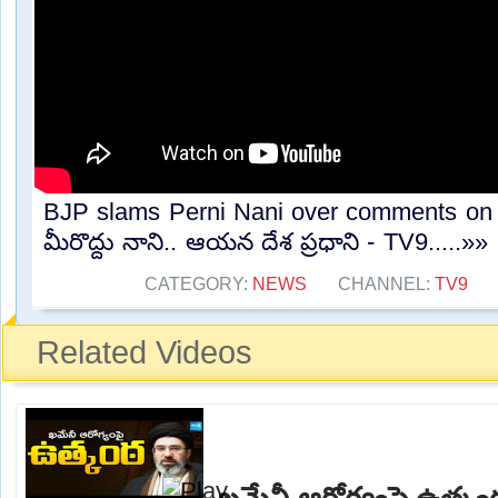
BJP slams Perni Nani over comments on 
మీరొద్దు నాని.. ఆయన దేశ ప్రధాని - TV9.....»»
CATEGORY:
NEWS
CHANNEL:
TV9
Related Videos
ఖమేనీ ఆరోగ్యంపై ఉత్క