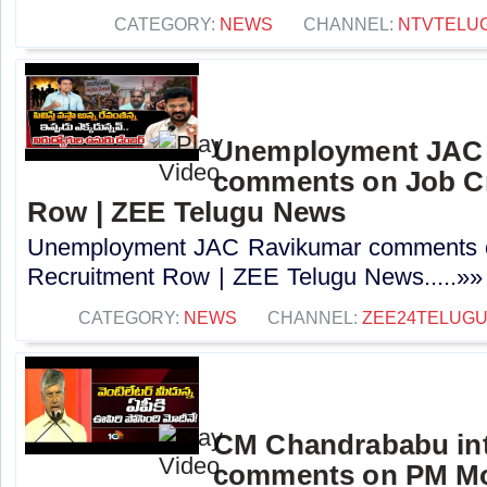
CATEGORY:
NEWS
CHANNEL:
NTVTELU
Unemployment JAC
comments on Job Cr
Row | ZEE Telugu News
Unemployment JAC Ravikumar comments o
Recruitment Row | ZEE Telugu News.....»»
CATEGORY:
NEWS
CHANNEL:
ZEE24TELUG
CM Chandrababu int
comments on PM Modi