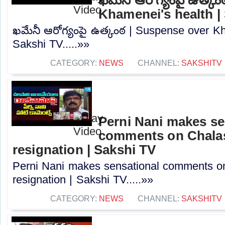
Khamenei's health |
ఖమేనీ ఆరోగ్యంపై ఉత్కంఠ | Suspense over Kh
Sakshi TV.....»»
CATEGORY:
NEWS
CHANNEL:
SAKSHITV
Perni Nani makes se
comments on Chalas
resignation | Sakshi TV
Perni Nani makes sensational comments o
resignation | Sakshi TV.....»»
CATEGORY:
NEWS
CHANNEL:
SAKSHITV