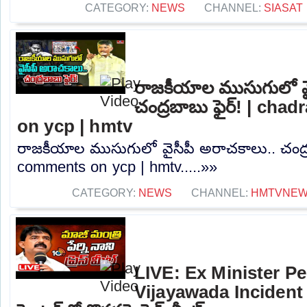
CATEGORY:
NEWS
CHANNEL:
SIASAT
రాజకీయాల ముసుగులో వై
చంద్రబాబు ఫైర్! | ch
on ycp | hmtv
రాజకీయాల ముసుగులో వైసీపీ అరాచకాలు.. చంద్ర
comments on ycp | hmtv.....»»
CATEGORY:
NEWS
CHANNEL:
HMTVNE
LIVE: Ex Minister Pe
Vijayawada Incident