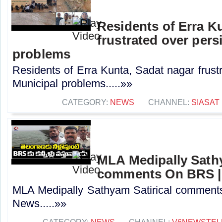
Residents of Erra K
frustrated over pers
problems
Residents of Erra Kunta, Sadat nagar frustr
Municipal problems.....»»
CATEGORY:
NEWS
CHANNEL:
SIASAT
MLA Medipally Sathy
comments On BRS |
MLA Medipally Sathyam Satirical commen
News.....»»