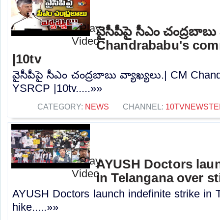
వైసీపీపై సీఎం చంద్రబాబు
Chandrababu's co
|10tv
వైసీపీపై సీఎం చంద్రబాబు వ్యాఖ్యలు.| CM Ch
YSRCP |10tv.....»»
CATEGORY:
NEWS
CHANNEL:
10TVNEWSTE
AYUSH Doctors launc
in Telangana over st
AYUSH Doctors launch indefinite strike in 
hike.....»»