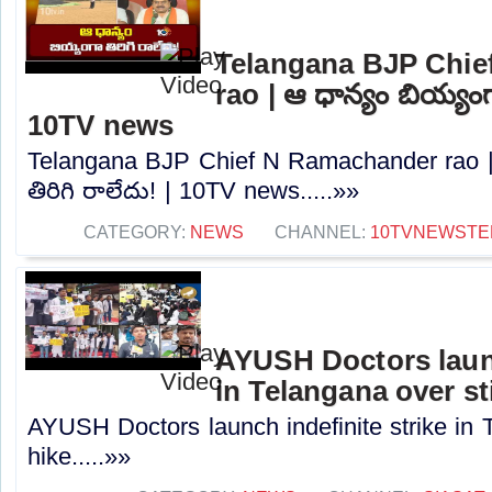
Telangana BJP Chi
rao | ఆ ధాన్యం బియ్యంగా
10TV news
Telangana BJP Chief N Ramachander rao |
తిరిగి రాలేదు! | 10TV news.....»»
CATEGORY:
NEWS
CHANNEL:
10TVNEWSTE
AYUSH Doctors launc
in Telangana over st
AYUSH Doctors launch indefinite strike in 
hike.....»»