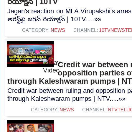
రియాక్షన్‌ | 10TV
Jagan's reaction on MLA Virupakshi's arrest: ఎ
అరెస్ట్‌పై జగన్‌ రియాక్షన్‌ | 10TV.....»»
CATEGORY:
NEWS
CHANNEL:
10TVNEWSTE
Credit war between 
opposition parties ov
through Kaleshwaram pumps | N
Credit war between ruling and opposition par
through Kaleshwaram pumps | NTV.....»»
CATEGORY:
NEWS
CHANNEL:
NTVTELU