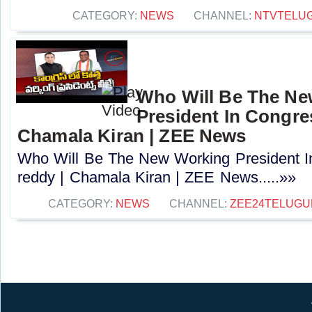
CATEGORY:
NEWS
CHANNEL:
NTVTELU
Who Will Be The N
President In Congres
Chamala Kiran | ZEE News
Who Will Be The New Working President I
reddy | Chamala Kiran | ZEE News.....»»
CATEGORY:
NEWS
CHANNEL:
ZEE24TELUG