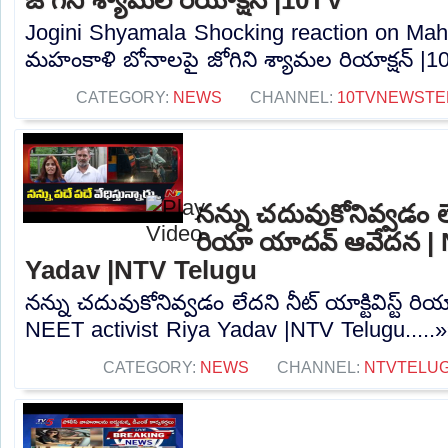
Jogini Shyamala Shocking reaction on Mah
మహంకాళి బోనాలపై జోగిని శ్యామల రియాక్షన్ |10
CATEGORY:
NEWS
CHANNEL:
10TVNEWSTE
నన్ను చదువుకోనివ్వడం లేదన
రియా యాదవ్ ఆవేదన | 
Yadav |NTV Telugu
నన్ను చదువుకోనివ్వడం లేదని నీట్ యాక్టివిస్ట్
NEET activist Riya Yadav |NTV Telugu.....
CATEGORY:
NEWS
CHANNEL:
NTVTELU