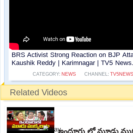
BRS Activist Strong Reaction on BJP Att
Kaushik Reddy | Karimnagar | TV5 News..
CATEGORY:
NEWS
CHANNEL:
TV5NEW
Related Videos
ఇందూరు లో మూడు ముక