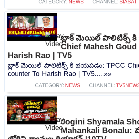
CATEGORY:
NEWS
CHANNEL:
SIASAT
బ్లాక్ మెయిల్ పాలిటిక్
Chief Mahesh Goud 
Harish Rao | TV5
బ్లాక్ మెయిల్ పాలిటిక్స్ కి భయపడం: TPCC C
counter To Harish Rao | TV5.....»»
CATEGORY:
NEWS
CHANNEL:
TV5NEW
Jogini Shyamala Sho
Mahankali Bonalu: 
జోగిని శ్యామల రియాక్షన్ |10TV