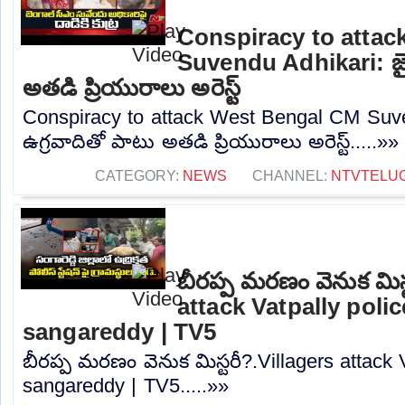
Conspiracy to atta
Suvendu Adhikari: జైష
అతడి ప్రియురాలు అరెస్ట్
Conspiracy to attack West Bengal CM Suven
ఉగ్రవాదితో పాటు అతడి ప్రియురాలు అరెస్ట్.....»»
CATEGORY:
NEWS
CHANNEL:
NTVTELU
బీరప్ప మరణం వెనుక మిస్
attack Vatpally polic
sangareddy | TV5
బీరప్ప మరణం వెనుక మిస్టరీ?.Villagers attack V
sangareddy | TV5.....»»