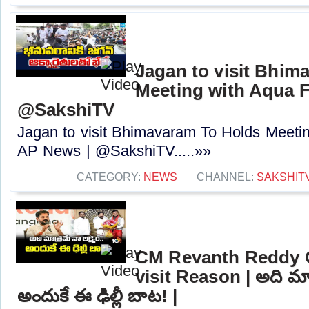
Jagan to visit Bhim
Meeting with Aqua F
@SakshiTV
Jagan to visit Bhimavaram To Holds Meeti
AP News | @SakshiTV.....»»
CATEGORY:
NEWS
CHANNEL:
SAKSHIT
CM Revanth Reddy 
visit Reason | అది మాత్
అందుకే ఈ ఢిల్లీ బాట! |