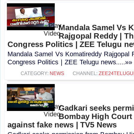
Mandala Samel Vs 
Rajgopal Reddy | Th
Congress Politics | ZEE Telugu n
Mandala Samel Vs Komatireddy Rajgopal R
Congress Politics | ZEE Telugu news.....»»
CATEGORY:
NEWS
CHANNEL:
ZEE24TELUG
Gadkari seeks perm
Bombay High Court t
against fake news | TV5 News