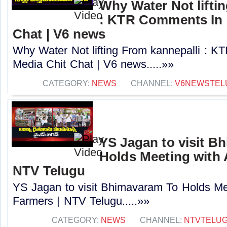
Why Water Not lifti
: KTR Comments In 
Chat | V6 news
Why Water Not lifting From kannepalli : 
Media Chit Chat | V6 news.....»»
CATEGORY:
NEWS
CHANNEL:
V6NEWSTEL
YS Jagan to visit B
Holds Meeting with 
NTV Telugu
YS Jagan to visit Bhimavaram To Holds Me
Farmers | NTV Telugu.....»»
CATEGORY:
NEWS
CHANNEL:
NTVTELU