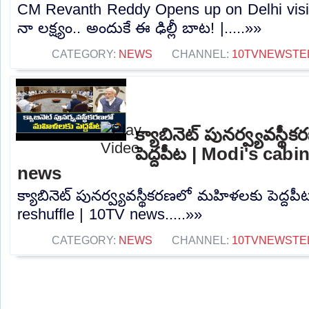
CM Revanth Reddy Opens up on Delhi visit
నా లక్ష్యం.. అందుకే ఈ ఢిల్లీ బాట! |.....»»
CATEGORY:
NEWS
CHANNEL:
10TVNEWSTE
క్యాబినెట్ పునర్వ్యవస్
పెద్దపీట | Modi's cabi
news
క్యాబినెట్ పునర్వ్యవస్థీకరణలో మహిళలకు పెద్దపీ
reshuffle | 10TV news.....»»
CATEGORY:
NEWS
CHANNEL:
10TVNEWSTE