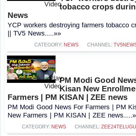
tobacco crops during
News
YCP workers destroying farmers tobacco cr
|| TV5 News.....»»
CATEGORY:
NEWS
CHANNEL:
TV5NEW
PM Modi Good News
Kisan New Enrollme
Farmers | PM KISAN | ZEE news
PM Modi Good News For Farmers | PM Kis
New Farmers | PM KISAN | ZEE news.....
CATEGORY:
NEWS
CHANNEL:
ZEE24TELUG