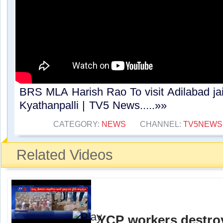
BRS MLA Harish Rao To visit Adilabad jai
Kyathanpalli | TV5 News.....»»
CATEGORY:
NEWS
CHANNEL:
TV5NEWS
Related Videos
YCP workers destro