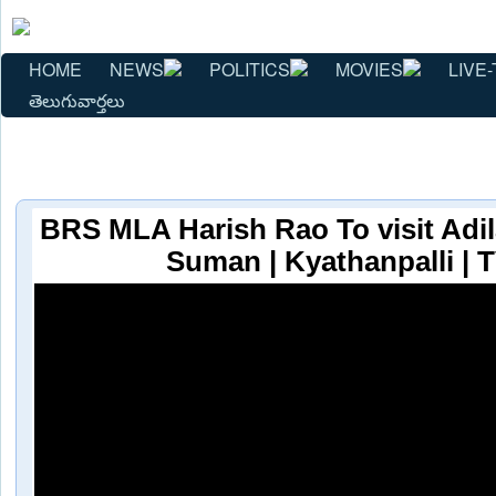
HOME
NEWS
POLITICS
MOVIES
LIVE-
తెలుగువార్తలు
BRS MLA Harish Rao To visit Adila
Suman | Kyathanpalli |