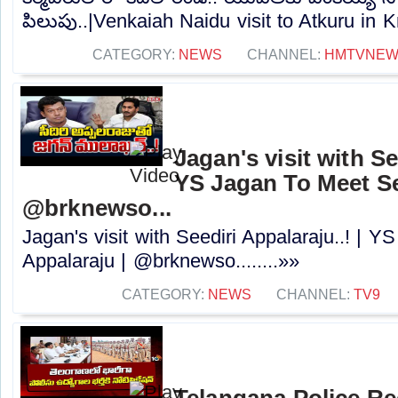
పిలుపు..|Venkaiah Naidu visit to Atkuru in Kr
CATEGORY:
NEWS
CHANNEL:
HMTVNE
Jagan's visit with Se
YS Jagan To Meet Se
@brknewso...
Jagan's visit with Seediri Appalaraju..! | 
Appalaraju | @brknewso........»»
CATEGORY:
NEWS
CHANNEL:
TV9
Telangana Police Re