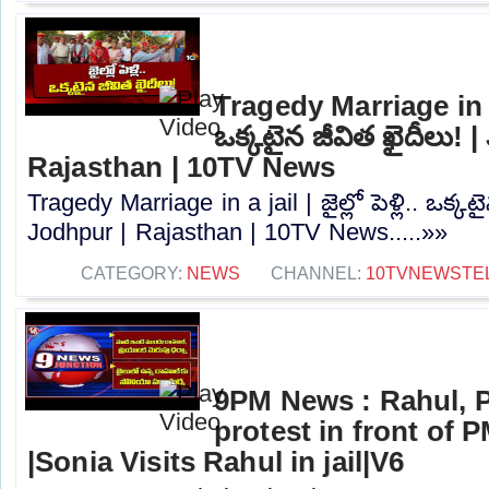
Tragedy Marriage in a jai
ఒక్కటైన జీవిత ఖైదీలు! 
Rajasthan | 10TV News
Tragedy Marriage in a jail | జైల్లో పెళ్లి.. ఒక్కట
Jodhpur | Rajasthan | 10TV News.....»»
CATEGORY:
NEWS
CHANNEL:
10TVNEWSTE
9PM News : Rahul, P
protest in front of 
|Sonia Visits Rahul in jail|V6