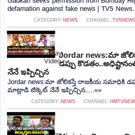
Gadkari seeks permission from Bombay High
defamation against fake news | TV5 News..
CATEGORY:
NEWS
CHANNEL:
TV5NEW
Jordar news:మా జోలిక
డప్పు కొడతం..అధిష్టానంతో
నేనే ఇప్పిచ్చిన
Jordar news:మా జోలికస్తే రాజకీయ సమాధికి డప్
మాట్లాడి టిక్కెట్ నేనే ఇప్పిచ్చిన.....»»
CATEGORY:
NEWS
CHANNEL:
HMTVNE