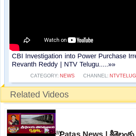
CBI Investigation into Power Purchase Irr
Revanth Reddy | NTV Telugu.....»»
CATEGORY:
NEWS
CHANNEL:
NTVTELU
Related Videos
Patas News | శ్రీశైలంకు 