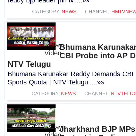
reddy bjp leader |hmtv.....»»
CATEGORY:
NEWS
CHANNEL:
HMTVNE
Bhumana Karunaka
CBI Probe into AP D
NTV Telugu
Bhumana Karunakar Reddy Demands CBI 
Sports Quota | NTV Telugu.....»»
CATEGORY:
NEWS
CHANNEL:
NTVTELU
Jharkhand BJP MPs 