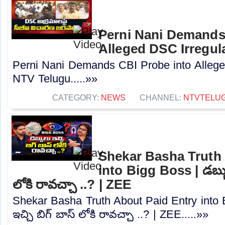
Perni Nani Demands
Alleged DSC Irregula
Perni Nani Demands CBI Probe into Alleged
NTV Telugu.....»»
CATEGORY:
NEWS
CHANNEL:
NTVTELU
Shekar Basha Truth 
into Bigg Boss | డబ్బు
లోకి రావచ్చా ..? | ZEE
Shekar Basha Truth About Paid Entry into 
ఇచ్చి బిగ్ బాస్ లోకి రావచ్చా ..? | ZEE.....»»