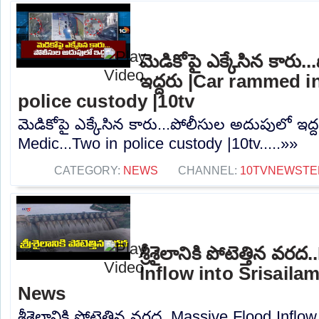
మెడికోపై ఎక్కేసిన కారు
ఇద్దరు |Car rammed i
police custody |10tv
మెడికోపై ఎక్కేసిన కారు...పోలీసుల అదుపులో ఇద
Medic...Two in police custody |10tv.....»»
CATEGORY:
NEWS
CHANNEL:
10TVNEWSTE
శ్రీశైలానికి పోటెత్తిన వ
Inflow into Srisailam
News
శ్రీశైలానికి పోటెత్తిన వరద..Massive Flood Inflo