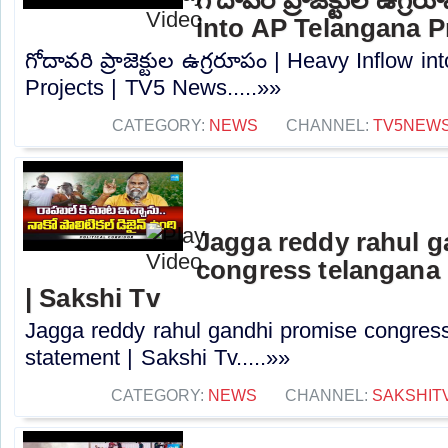
into AP Telangana P
గోదావరి ప్రాజెక్టుల ఉగ్రరూపం | Heavy Inflow 
Projects | TV5 News.....»»
CATEGORY:
NEWS
CHANNEL:
TV5NEW
Jagga reddy rahul 
congress telangana 
| Sakshi Tv
Jagga reddy rahul gandhi promise congress 
statement | Sakshi Tv.....»»
CATEGORY:
NEWS
CHANNEL:
SAKSHIT