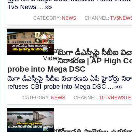
Tv5 News.....»»
CATEGORY:
NEWS
CHANNEL:
TV5NEW
మెగా డీఎస్సీపై సీబీఐ విచ
నిరాకరణ | AP High C
probe into Mega DSC
మెగా డీఎస్సీపై సీబీఐ విచారణకు ఏపీ హైకోర్టు న
refuses CBI probe into Mega DSC.....»»
CATEGORY:
NEWS
CHANNEL:
10TVNEWSTE
గోదావరి ప్రాజెక్టుల ఉగ్