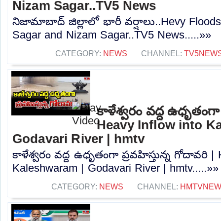
Nizam Sagar..TV5 News
నిజామాబాద్ జిల్లాలో భారీ వర్షాలు..Hevy Flood
Sagar and Nizam Sagar..TV5 News.....»»
CATEGORY:
NEWS
CHANNEL:
TV5NEW
కాళేశ్వరం వద్ద ఉధృతంగా ప
Heavy Inflow into K
Godavari River | hmtv
కాళేశ్వరం వద్ద ఉధృతంగా ప్రవహిస్తున్న గోదావరి |
Kaleshwaram | Godavari River | hmtv.....»»
CATEGORY:
NEWS
CHANNEL:
HMTVNE