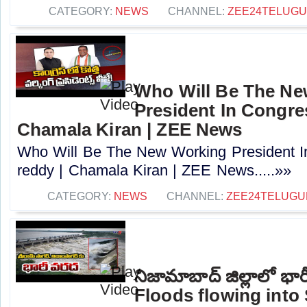
CATEGORY:
NEWS
CHANNEL:
ZEE24TELUG
Who Will Be The N
President In Congres
Chamala Kiran | ZEE News
Who Will Be The New Working President I
reddy | Chamala Kiran | ZEE News.....»»
CATEGORY:
NEWS
CHANNEL:
ZEE24TELUG
నిజామాబాద్ జిల్లాలో భార
Floods flowing into