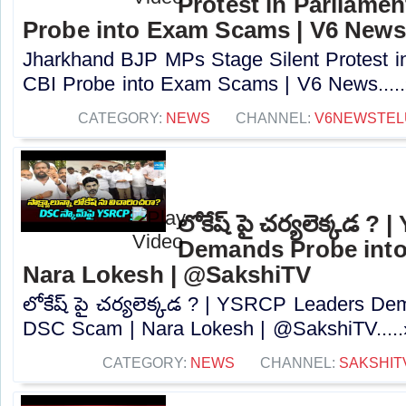
Protest in Parliame
Probe into Exam Scams | V6 News
Jharkhand BJP MPs Stage Silent Protest i
CBI Probe into Exam Scams | V6 News....
CATEGORY:
NEWS
CHANNEL:
V6NEWSTEL
లోకేష్ పై చర్యలెక్కడ 
Demands Probe int
Nara Lokesh | @SakshiTV
లోకేష్ పై చర్యలెక్కడ ? | YSRCP Leaders D
DSC Scam | Nara Lokesh | @SakshiTV.....
CATEGORY:
NEWS
CHANNEL:
SAKSHIT