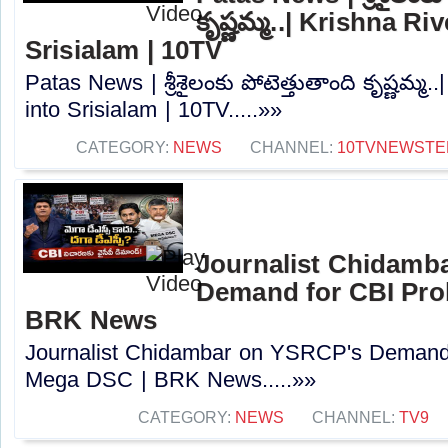
కృష్ణమ్మ..| Krishna Ri
Srisialam | 10TV
Patas News | శ్రీశైలంకు పోటెత్తుతాంది కృష్ణమ్మ
into Srisialam | 10TV.....»»
CATEGORY:
NEWS
CHANNEL:
10TVNEWSTE
Journalist Chidamb
Demand for CBI Pro
BRK News
Journalist Chidambar on YSRCP's Demand 
Mega DSC | BRK News.....»»
CATEGORY:
NEWS
CHANNEL:
TV9