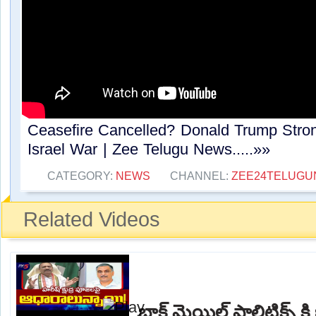
Ceasefire Cancelled? Donald Trump Stron
Israel War | Zee Telugu News.....»»
CATEGORY:
NEWS
CHANNEL:
ZEE24TELUG
Related Videos
బ్లాక్ మెయిల్ పాలిటిక్