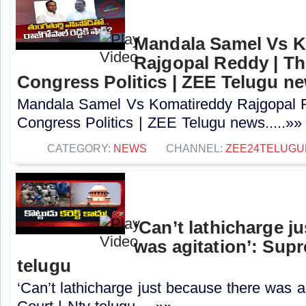
Mandala Samel Vs 
Rajgopal Reddy | Th
Congress Politics | ZEE Telugu n
Mandala Samel Vs Komatireddy Rajgopal R
Congress Politics | ZEE Telugu news.....»»
CATEGORY:
NEWS
CHANNEL:
ZEE24TELUG
‘Can’t lathicharge j
was agitation’: Sup
telugu
‘Can’t lathicharge just because there was a