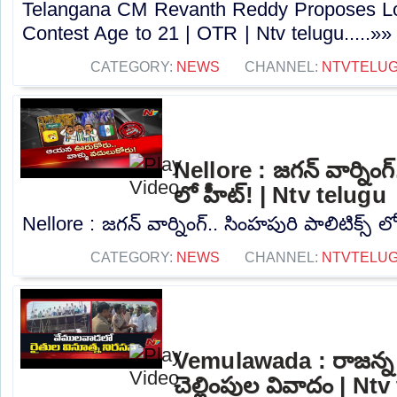
Telangana CM Revanth Reddy Proposes Lo
Contest Age to 21 | OTR | Ntv telugu.....»»
CATEGORY:
NEWS
CHANNEL:
NTVTELU
Nellore : జగన్ వార్నింగ్
లో హీట్! | Ntv telugu
Nellore : జగన్ వార్నింగ్.. సింహపురి పాలిటిక్స్ ల
CATEGORY:
NEWS
CHANNEL:
NTVTELU
Vemulawada : రాజన్న సిర
చెల్లింపుల వివాదం | Nt