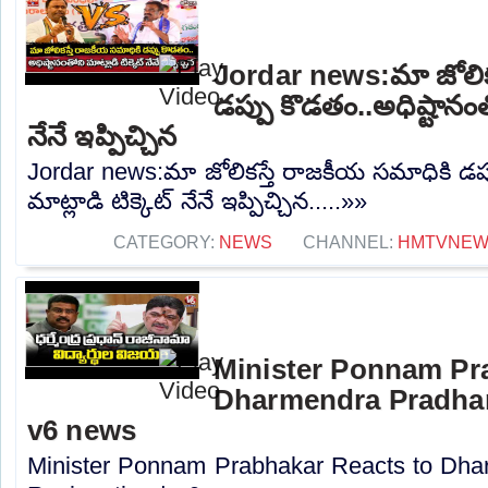
Jordar news:మా జోలిక
డప్పు కొడతం..అధిష్టానంతో
నేనే ఇప్పిచ్చిన
Jordar news:మా జోలికస్తే రాజకీయ సమాధికి డప్
మాట్లాడి టిక్కెట్ నేనే ఇప్పిచ్చిన.....»»
CATEGORY:
NEWS
CHANNEL:
HMTVNE
Minister Ponnam Pr
Dharmendra Pradhan
v6 news
Minister Ponnam Prabhakar Reacts to Dha