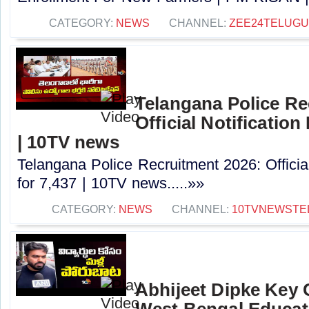
CATEGORY:
NEWS
CHANNEL:
ZEE24TELUG
Telangana Police Re
Official Notification
| 10TV news
Telangana Police Recruitment 2026: Officia
for 7,437 | 10TV news.....»»
CATEGORY:
NEWS
CHANNEL:
10TVNEWSTE
Abhijeet Dipke Key
West Bengal Educati