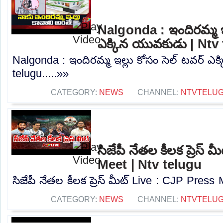
Nalgonda : ఇందిరమ్మ ఇల
ఎక్కిన యువకుడు | Ntv
Nalgonda : ఇందిరమ్మ ఇల్లు కోసం సెల్ టవర్ ఎ
telugu.....»»
CATEGORY:
NEWS
CHANNEL:
NTVTELU
సిజేపీ నేతల కీలక ప్రెస్
Meet | Ntv telugu
సిజేపీ నేతల కీలక ప్రెస్ మీట్ Live : CJP Press 
CATEGORY:
NEWS
CHANNEL:
NTVTELU