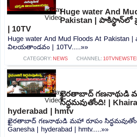
Huge water And Mud
Pakistan | పాకిస్థాన్‌
| 10TV
Huge water And Mud Floods At Pakistan | పాకిస
విలయతాండవం | 10TV.....»»
CATEGORY:
NEWS
CHANNEL:
10TVNEWSTE
ఖైరతాబాద్ గణనాథుడి 
సిద్ధమవుతోంది! | Khai
hyderabad | hmtv
ఖైరతాబాద్ గణనాథుడి మహా రూపం సిద్ధమవుతోంద
Ganesha | hyderabad | hmtv.....»»