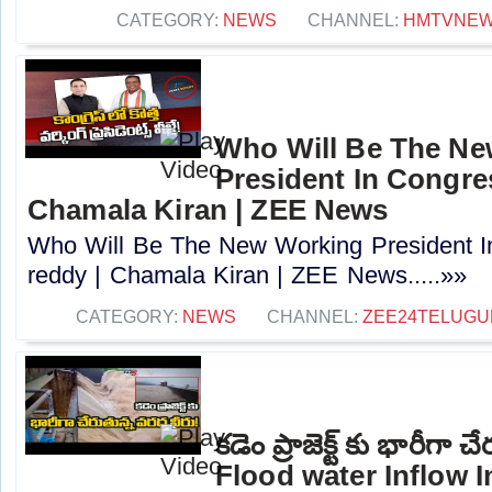
CATEGORY:
NEWS
CHANNEL:
HMTVNE
Who Will Be The N
President In Congres
Chamala Kiran | ZEE News
Who Will Be The New Working President I
reddy | Chamala Kiran | ZEE News.....»»
CATEGORY:
NEWS
CHANNEL:
ZEE24TELUG
కడెం ప్రాజెక్ట్ కు భారీగ
Flood water Inflow I