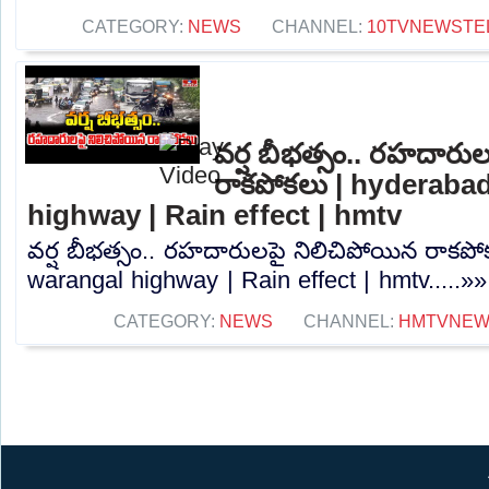
CATEGORY:
NEWS
CHANNEL:
10TVNEWSTE
వర్ష బీభత్సం.. రహదారు
రాకపోకలు | hyderaba
highway | Rain effect | hmtv
వర్ష బీభత్సం.. రహదారులపై నిలిచిపోయిన రాకప
warangal highway | Rain effect | hmtv.....»»
CATEGORY:
NEWS
CHANNEL:
HMTVNE