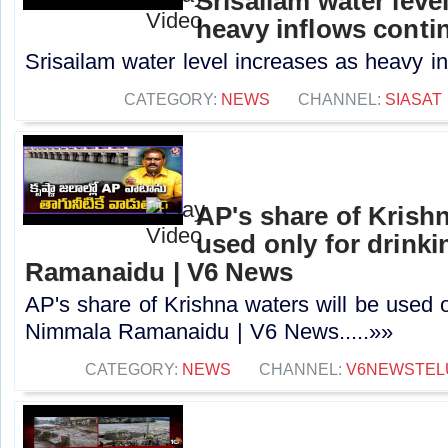
Srisailam water leve
heavy inflows conti
Srisailam water level increases as heavy in
CATEGORY:
NEWS
CHANNEL:
SIASAT
AP's share of Krishn
used only for drink
Ramanaidu | V6 News
AP's share of Krishna waters will be used o
Nimmala Ramanaidu | V6 News.....»»
CATEGORY:
NEWS
CHANNEL:
V6NEWSTEL