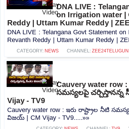
DNA LIVE : Telanga
on Irrigation water 
Reddy | Uttam Kumar Reddy | ZE
DNA LIVE : Telangana Govt Statement on Ir
Revanth Reddy | Uttam Kumar Reddy | ZEE
CATEGORY:
NEWS
CHANNEL:
ZEE24TELUGU
Cauvery water row : ఇర
సమస్యలపై చర్చిస్తానన్న
Vijay - TV9
Cauvery water row : ఇరు రాష్ట్రాల నీటి సమస్యల
విజయ్ | CM Vijay - TV9.....»»
CATEGORY:
NEWS
CHANNEL:
TV9