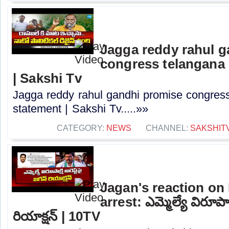
Jagga reddy rahul 
congress telangana 
| Sakshi Tv
Jagga reddy rahul gandhi promise congress 
statement | Sakshi Tv.....»»
CATEGORY:
NEWS
CHANNEL:
SAKSHIT
Jagan's reaction on
arrest: ఎమ్మెల్యే విరూపాక్షి
రియాక్షన్‌ | 10TV