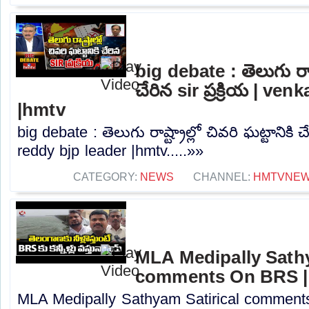
big debate : తెలుగు రాష్ట
చేరిన sir ప్రక్రియ | ve
|hmtv
big debate : తెలుగు రాష్ట్రాల్లో చివరి ఘట్టానికి చే
reddy bjp leader |hmtv.....»»
CATEGORY:
NEWS
CHANNEL:
HMTVNE
MLA Medipally Sathy
comments On BRS |
MLA Medipally Sathyam Satirical commen