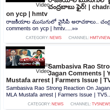
చంద్రబాబు ఫైర్! | ch
on ycp | hmtv
రాజకీయాల ముసుగులో వైసీపీ అరాచకాలు.. చంద్ర
comments on ycp | hmtv.....»»
CATEGORY:
NEWS
CHANNEL:
HMTVNE
Sambasiva Rao Stro
Jagan Comments | 
Mustafa arrest | Farmers Issue | T
Sambasiva Rao Strong Reaction On Jaga
MLA Mustafa arrest | Farmers Issue | TV5..
CATEGORY:
NEWS
CHANNEL:
TV5NEW