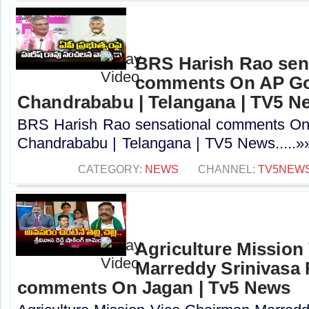
BRS Harish Rao sen
comments On AP Go
Chandrababu | Telangana | TV5 N
BRS Harish Rao sensational comments O
Chandrababu | Telangana | TV5 News.....»
CATEGORY:
NEWS
CHANNEL:
TV5NEW
Agriculture Mission
Marreddy Srinivasa
comments On Jagan | Tv5 News