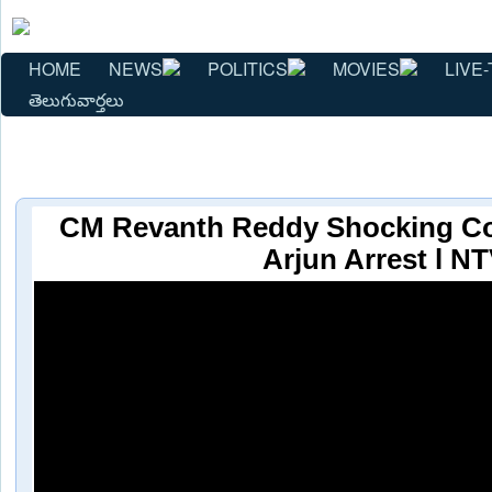
HOME
NEWS
POLITICS
MOVIES
LIVE-
తెలుగువార్తలు
CM Revanth Reddy Shocking C
Arjun Arrest l N