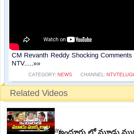
CM Revanth Reddy Shocking Comments on 
NTV.....»»
CATEGORY:
NEWS
CHANNEL:
NTVTELUG
Related Videos
ఇందూరు లో మూడు ముక