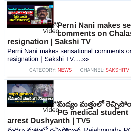
Perni Nani makes se
comments on Chalas
resignation | Sakshi TV
Perni Nani makes sensational comments o
resignation | Sakshi TV.....»»
CATEGORY:
NEWS
CHANNEL:
SAKSHITV
మద్యం మత్తులో రెచ్చి
PG medical student h
arrest Dushyanth | TV5
మద్యం మత్తులో రెచ్చిపోయిన..Rajahmundry PG