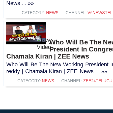
News.....»»
CATEGORY:
NEWS
CHANNEL:
V6NEWSTEL
Who Will Be The N
President In Congres
Chamala Kiran | ZEE News
Who Will Be The New Working President I
reddy | Chamala Kiran | ZEE News.....»»
CATEGORY:
NEWS
CHANNEL:
ZEE24TELUG