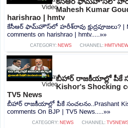
కేసీఆర్ ఫామ్‌హౌస్‌లో హరీ
Mahesh Kumar Gou
harishrao | hmtv
కేసీఆర్ ఫామ్‌హౌస్‌లో హరీశ్‌రావు క్షుద్రపూజల
comments on harishrao | hmtv.....»»
CATEGORY:
NEWS
CHANNEL:
HMTVNE
బీహార్ రాజకీయాల్లో పీ
Kishor's Shocking 
TV5 News
బీహార్ రాజకీయాల్లో పీకే సంచలనం..Prashant K
comments On BJP | TV5 News.....»»
CATEGORY:
NEWS
CHANNEL:
TV5NEW