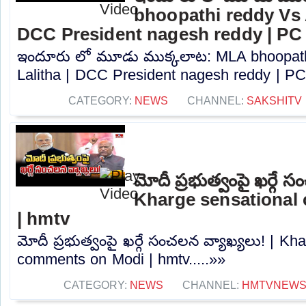
bhoopathi reddy Vs A
DCC President nagesh reddy | PC
ఇందూరు లో మూడు ముక్కలాట: MLA bhoopath
Lalitha | DCC President nagesh reddy | PC.
CATEGORY:
NEWS
CHANNEL:
SAKSHITV
మోదీ ప్రభుత్వంపై ఖర్గే 
Kharge sensational
| hmtv
మోదీ ప్రభుత్వంపై ఖర్గే సంచలన వ్యాఖ్యలు! | Kh
comments on Modi | hmtv.....»»
CATEGORY:
NEWS
CHANNEL:
HMTVNEW