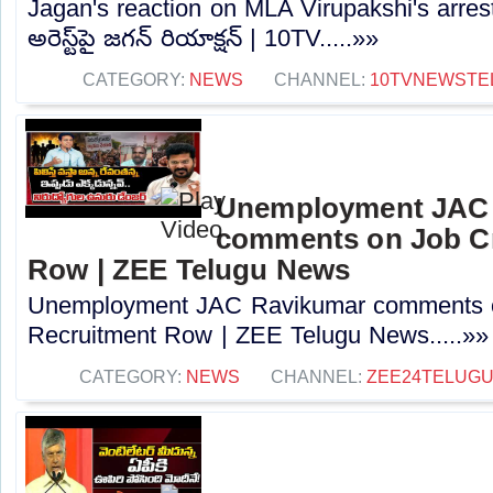
Jagan's reaction on MLA Virupakshi's arrest: ఎ
అరెస్ట్‌పై జగన్‌ రియాక్షన్‌ | 10TV.....»»
CATEGORY:
NEWS
CHANNEL:
10TVNEWSTE
Unemployment JAC
comments on Job Cr
Row | ZEE Telugu News
Unemployment JAC Ravikumar comments o
Recruitment Row | ZEE Telugu News.....»»
CATEGORY:
NEWS
CHANNEL:
ZEE24TELUG