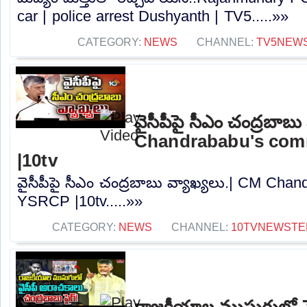
car | police arrest Dushyanth | TV5.....»»
CATEGORY:
NEWS
CHANNEL:
TV5NEW
వైసీపీపై సీఎం చంద్రబాబు
Chandrababu's co
|10tv
వైసీపీపై సీఎం చంద్రబాబు వ్యాఖ్యలు.| CM Ch
YSRCP |10tv.....»»
CATEGORY:
NEWS
CHANNEL:
10TVNEWSTE
రాజకీయాల ముసుగులో వై