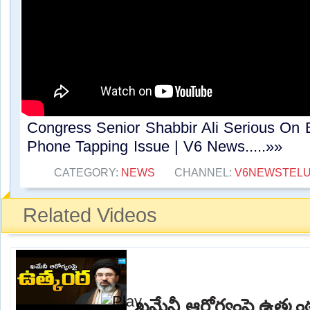
Congress Senior Shabbir Ali Serious On 
Phone Tapping Issue | V6 News.....»»
CATEGORY:
NEWS
CHANNEL:
V6NEWSTEL
Related Videos
ఖమేనీ ఆరోగ్యంపై ఉత్క