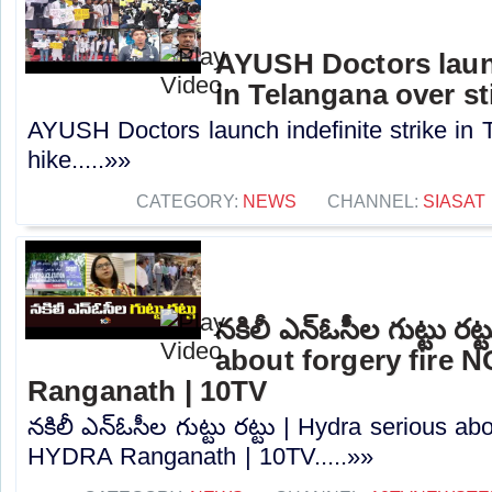
AYUSH Doctors launc
in Telangana over st
AYUSH Doctors launch indefinite strike in 
hike.....»»
CATEGORY:
NEWS
CHANNEL:
SIASAT
నకిలీ ఎన్ఓసీల గుట్టు రట
about forgery fire 
Ranganath | 10TV
నకిలీ ఎన్ఓసీల గుట్టు రట్టు | Hydra serious ab
HYDRA Ranganath | 10TV.....»»