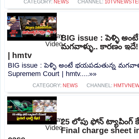
CATEGORY:
NEWS
CHANNEL:
10TVNEWSTE
BIG issue : పెళ్ళి అ
మగవాళ్ళు.. కారణం ఇద
| hmtv
BIG issue : పెళ్ళి అంటే భయపడుతున్న మగవాళ్ళ
Supremem Court | hmtv.....»»
CATEGORY:
NEWS
CHANNEL:
HMTVNE
25 లోపు ఫోన్ ట్యాపింగ్ కే
Final charge sheet 
case