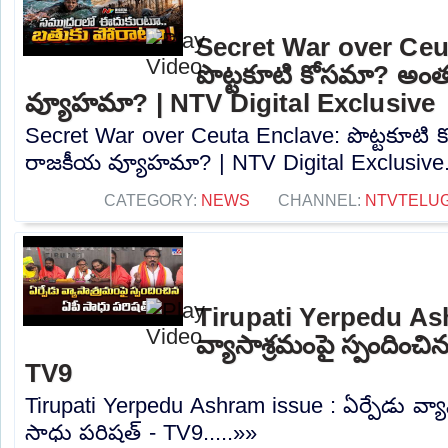
Secret War over Ceu
పొట్టకూటి కోసమా? అం
వ్యూహమా? | NTV Digital Exclusive
Secret War over Ceuta Enclave: పొట్టకూటి
రాజకీయ వ్యూహమా? | NTV Digital Exclusive..
CATEGORY:
NEWS
CHANNEL:
NTVTELU
Tirupati Yerpedu Ash
వ్యాసాశ్రమంపై స్పందించి
TV9
Tirupati Yerpedu Ashram issue : ఏర్పేడు వ్యా
సాధు పరిషత్ - TV9.....»»