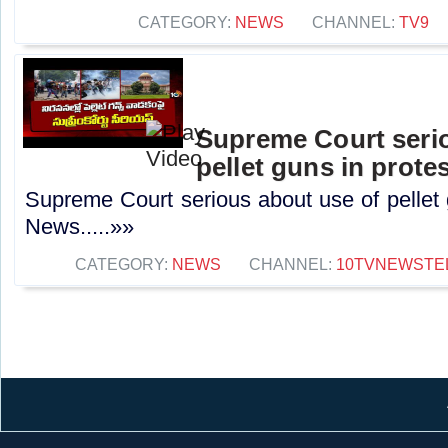
CATEGORY:
NEWS
CHANNEL:
TV9
Supreme Court seri
pellet guns in prote
Supreme Court serious about use of pellet 
News.....»»
CATEGORY:
NEWS
CHANNEL:
10TVNEWSTE