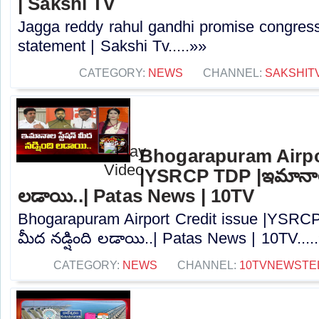
| Sakshi Tv
Jagga reddy rahul gandhi promise congress 
statement | Sakshi Tv.....»»
CATEGORY:
NEWS
CHANNEL:
SAKSHIT
Bhogarapuram Airpor
|YSRCP TDP |ఇమానాల స్
లడాయి..| Patas News | 10TV
Bhogarapuram Airport Credit issue |YSRCP
మీద నడ్షింది లడాయి..| Patas News | 10TV....
CATEGORY:
NEWS
CHANNEL:
10TVNEWSTE