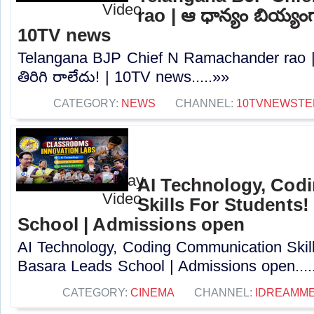
rao | ఆ ధాన్యం బియ్యంగా
10TV news
Telangana BJP Chief N Ramachander rao |
తిరిగి రాలేదు! | 10TV news.....»»
CATEGORY:
NEWS
CHANNEL:
10TVNEWSTE
AI Technology, Cod
Skills For Students!
School | Admissions open
AI Technology, Coding Communication Skill
Basara Leads School | Admissions open....
CATEGORY:
CINEMA
CHANNEL:
IDREAMME