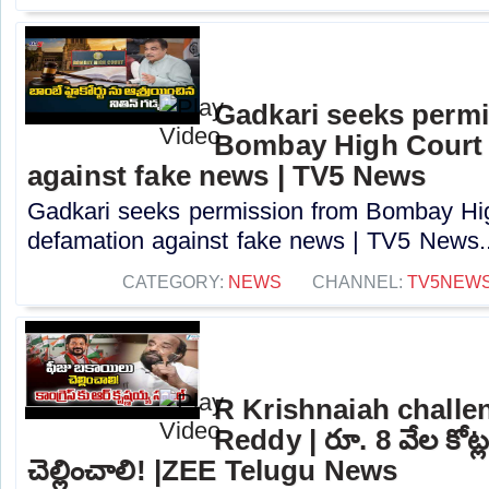
Gadkari seeks perm
Bombay High Court t
against fake news | TV5 News
Gadkari seeks permission from Bombay High
defamation against fake news | TV5 News..
CATEGORY:
NEWS
CHANNEL:
TV5NEW
R Krishnaiah challe
Reddy | రూ. 8 వేల కోట్
చెల్లించాలి! |ZEE Telugu News