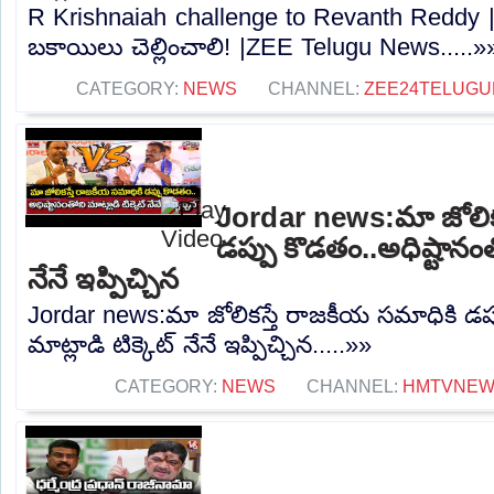
R Krishnaiah challenge to Revanth Reddy | ర
బకాయిలు చెల్లించాలి! |ZEE Telugu News.....»
CATEGORY:
NEWS
CHANNEL:
ZEE24TELUG
Jordar news:మా జోలిక
డప్పు కొడతం..అధిష్టానంతో
నేనే ఇప్పిచ్చిన
Jordar news:మా జోలికస్తే రాజకీయ సమాధికి డప్
మాట్లాడి టిక్కెట్ నేనే ఇప్పిచ్చిన.....»»
CATEGORY:
NEWS
CHANNEL:
HMTVNE