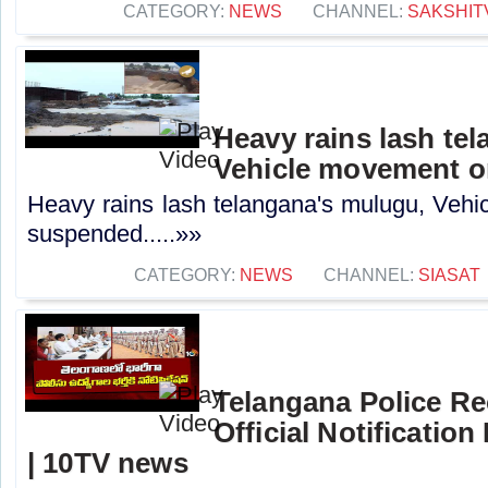
CATEGORY:
NEWS
CHANNEL:
SAKSHIT
Heavy rains lash te
Vehicle movement 
Heavy rains lash telangana's mulugu, Veh
suspended.....»»
CATEGORY:
NEWS
CHANNEL:
SIASAT
Telangana Police Re
Official Notification
| 10TV news