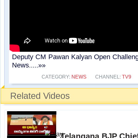
Deputy CM Pawan Kalyan Open Challeng
News.....»»
CATEGORY:
NEWS
CHANNEL:
TV9
Related Videos
Telangana BJP Chi