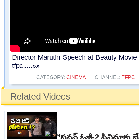
Director Maruthi Speech at Beauty Movie
tfpc.....»»
CATEGORY:
CINEMA
CHANNEL:
TFPC
Related Videos
పవన్ ఓజీ-2 సినిమాకు బ్రేక