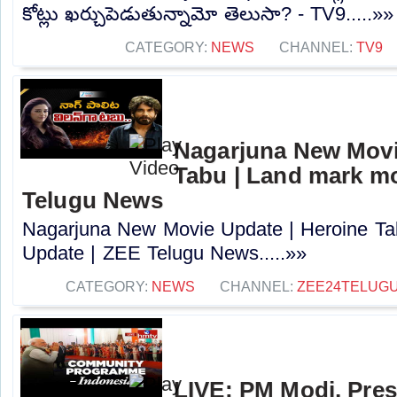
కోట్లు ఖర్చుపెడుతున్నామో తెలుసా? - TV9.....»»
CATEGORY:
NEWS
CHANNEL:
TV9
Nagarjuna New Movi
Tabu | Land mark mo
Telugu News
Nagarjuna New Movie Update | Heroine Ta
Update | ZEE Telugu News.....»»
CATEGORY:
NEWS
CHANNEL:
ZEE24TELUG
LIVE: PM Modi, Pre