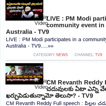
LIVE : PM Modi parti
community event in
Australia - TV9
LIVE : PM Modi participates in a communit
Australia - TV9.....»»
CATEGORY:
NEWS
CHANNEL:
TV9
CM Revanth Reddy Ful
చదువులకు ఏటా ఎన్ని వేల
ఖర్చుపెడుతున్నామో తెలుసా? - TV9
CM Revanth Reddy Full speech : పిల్లల చదు