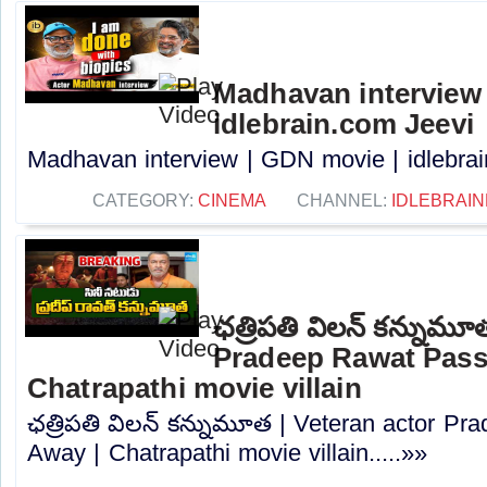
Madhavan interview 
idlebrain.com Jeevi
Madhavan interview | GDN movie | idlebrain
CATEGORY:
CINEMA
CHANNEL:
IDLEBRAIN
ఛత్రిపతి విలన్ కన్నుమూ
Pradeep Rawat Pass
Chatrapathi movie villain
ఛత్రిపతి విలన్ కన్నుమూత | Veteran actor P
Away | Chatrapathi movie villain.....»»