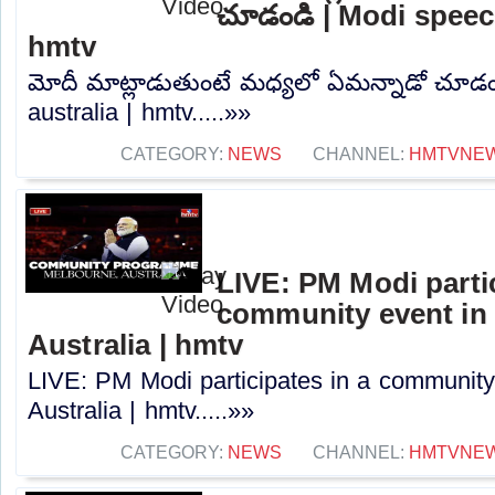
చూడండి | Modi speech
hmtv
మోదీ మాట్లాడుతుంటే మధ్యలో ఏమన్నాడో చూడండ
australia | hmtv.....»»
CATEGORY:
NEWS
CHANNEL:
HMTVNE
LIVE: PM Modi partic
community event in
Australia | hmtv
LIVE: PM Modi participates in a community
Australia | hmtv.....»»
CATEGORY:
NEWS
CHANNEL:
HMTVNE