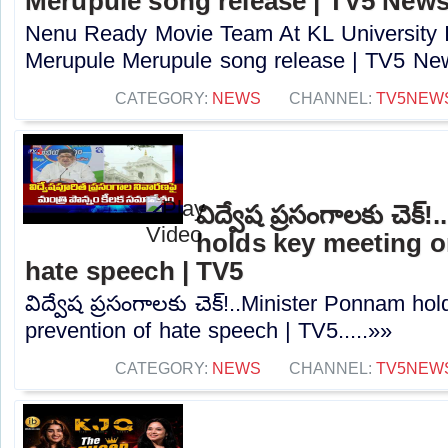
Merupule song release | TV5 New
Nenu Ready Movie Team At KL University I
Merupule Merupule song release | TV5 New
CATEGORY:
NEWS
CHANNEL:
TV5NEW
విద్వేష ప్రసంగాలకు చెక
holds key meeting o
hate speech | TV5
విద్వేష ప్రసంగాలకు చెక్!..Minister Ponnam h
prevention of hate speech | TV5.....»»
CATEGORY:
NEWS
CHANNEL:
TV5NEW