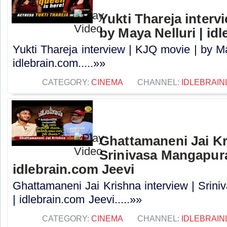
Yukti Thareja interv
by Maya Nelluri | id
Yukti Thareja interview | KJQ movie | by Ma
idlebrain.com.....»»
CATEGORY:
CINEMA
CHANNEL:
IDLEBRAIN
Ghattamaneni Jai Kr
Srinivasa Mangapur
idlebrain.com Jeevi
Ghattamaneni Jai Krishna interview | Sri
| idlebrain.com Jeevi.....»»
CATEGORY:
CINEMA
CHANNEL:
IDLEBRAIN