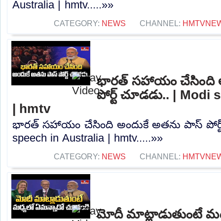
Australia | hmtv.....»»
CATEGORY:
NEWS
CHANNEL:
HMTVNE
భారత్ సహాయం చేసింది 
పోర్ట్ చూడడు.. | Modi
| hmtv
భారత్ సహాయం చేసింది అందుకే అతను పాస్ పోర్
speech in Australia | hmtv.....»»
CATEGORY:
NEWS
CHANNEL:
HMTVNE
మోదీ మాట్లాడుతుంటే మ