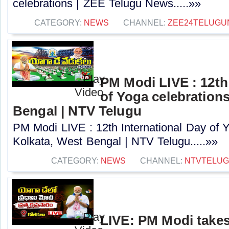
celebrations | ZEE Telugu News.....»»
CATEGORY:
NEWS
CHANNEL:
ZEE24TELUG
PM Modi LIVE : 12th
of Yoga celebrations
Bengal | NTV Telugu
PM Modi LIVE : 12th International Day of Y
Kolkata, West Bengal | NTV Telugu.....»»
CATEGORY:
NEWS
CHANNEL:
NTVTELU
LIVE: PM Modi takes 