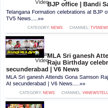
BJP office | Bandi 
Telangana Formation celebrations at BJP of
TV5 News.....»»
CATEGORY:
NEWS
CHANNEL:
TV5NEW
MLA Sri ganesh At
Raju Birthday celebr
secunderabad | V6 News
MLA Sri ganesh Attends Gona Samson Raju
At secunderabad | V6 News.....»»
CATEGORY:
NEWS
CHANNEL:
V6NEWSTEL