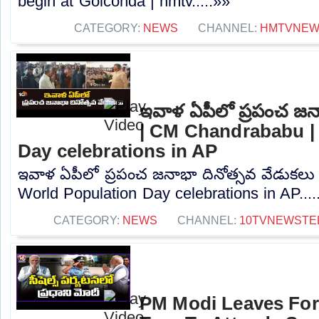
begin at Golconda | hmtv.....»»
CATEGORY:
NEWS
CHANNEL:
HMTVNE
ఇవాళ ఏపీలో ప్రపంచ జనా
| CM Chandrababu |
Day celebrations in AP
ఇవాళ ఏపీలో ప్రపంచ జనాభా దినోత్సవ వేడుకలు
World Population Day celebrations in AP....
CATEGORY:
NEWS
CHANNEL:
10TVNEWSTE
PM Modi Leaves For