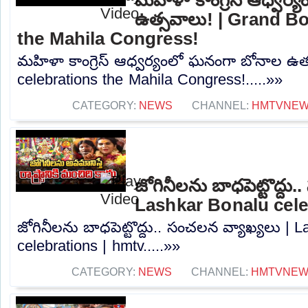
ఉత్సవాలు! | Grand B
the Mahila Congress!
మహిళా కాంగ్రెస్ ఆధ్వర్యంలో ఘనంగా బోనాల ఉత
celebrations the Mahila Congress!.....»»
CATEGORY:
NEWS
CHANNEL:
HMTVNE
జోగినీలను బాధపెట్టొద్దు
Lashkar Bonalu cele
జోగినీలను బాధపెట్టొద్దు.. సంచలన వ్యాఖ్యలు | 
celebrations | hmtv.....»»
CATEGORY:
NEWS
CHANNEL:
HMTVNE