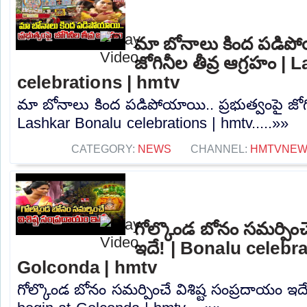
మా బోనాలు కింద పడిపోయ
జోగినీల తీవ్ర ఆగ్రహం |
celebrations | hmtv
మా బోనాలు కింద పడిపోయాయి.. ప్రభుత్వంపై జోగి
Lashkar Bonalu celebrations | hmtv.....»»
CATEGORY:
NEWS
CHANNEL:
HMTVNE
గోల్కొండ బోనం సమర్పించే
ఇదే! | Bonalu celebr
Golconda | hmtv
గోల్కొండ బోనం సమర్పించే విశిష్ట సంప్రదాయం ఇద