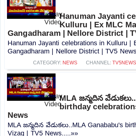
Hanuman Jayanti cel
Kulluru | Ex MLC M
Gangadharam | Nellore District | 
Hanuman Jayanti celebrations in Kulluru 
Gangadharam | Nellore District | TV5 News.
CATEGORY:
NEWS
CHANNEL:
TV5NEW
MLA జన్మదిన వేడుకలు
birthday celebration
News
MLA జన్మదిన వేడుకలు..MLA Ganababu's birth
Vizag | TV5 News.....»»