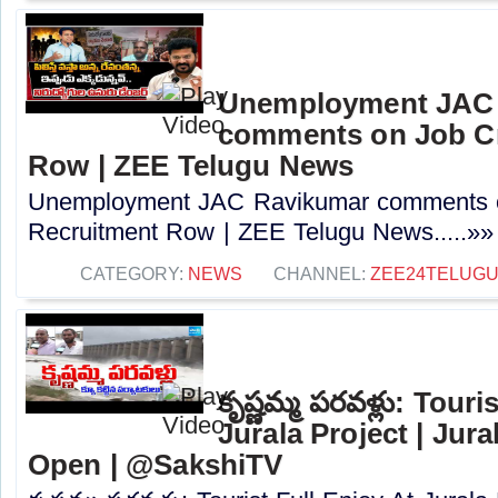
Unemployment JAC
comments on Job Cr
Row | ZEE Telugu News
Unemployment JAC Ravikumar comments o
Recruitment Row | ZEE Telugu News.....»»
CATEGORY:
NEWS
CHANNEL:
ZEE24TELUG
కృష్ణమ్మ పరవళ్లు: Tour
Jurala Project | Jura
Open | @SakshiTV