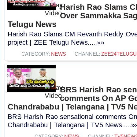
Harish Rao Slams 
Over Sammakka Saga
Telugu News
Harish Rao Slams CM Revanth Reddy Ov
project | ZEE Telugu News.....»»
CATEGORY:
NEWS
CHANNEL:
ZEE24TELUG
BRS Harish Rao sen
comments On AP Go
Chandrababu | Telangana | TV5 N
BRS Harish Rao sensational comments O
Chandrababu | Telangana | TV5 News.....»
CATEGORY:
NEWS
CHANNEL:
TV5NEW