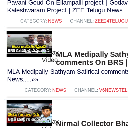
Pavani Goud On Ellampalli project | Godava
Kaleshwaram Project | ZEE Telugu News...
CATEGORY:
NEWS
CHANNEL:
ZEE24TELUG
MLA Medipally Sathy
comments On BRS |
MLA Medipally Sathyam Satirical commen
News.....»»
CATEGORY:
NEWS
CHANNEL:
V6NEWSTEL
Nirmal Collector Bh