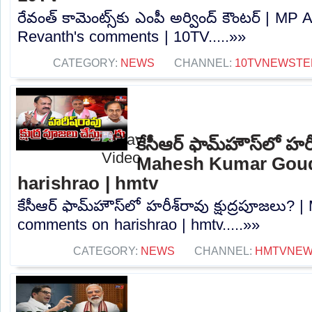
రేవంత్ కామెంట్స్‌కు ఎంపీ అర్వింద్ కౌంటర్ | MP
Revanth's comments | 10TV.....»»
CATEGORY:
NEWS
CHANNEL:
10TVNEWSTE
కేసీఆర్ ఫామ్‌హౌస్‌లో హరీ
Mahesh Kumar Gou
harishrao | hmtv
కేసీఆర్ ఫామ్‌హౌస్‌లో హరీశ్‌రావు క్షుద్రపూజల
comments on harishrao | hmtv.....»»
CATEGORY:
NEWS
CHANNEL:
HMTVNE