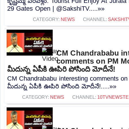
కృష్ణమ్మ పరవళ్లు: Tourist Full Enjoy At Jurala
29 Gates Open | @SakshiTV.....»»
CATEGORY:
NEWS
CHANNEL:
SAKSHIT
CM Chandrababu int
comments on PM Modi
మీదున్న ఏపీకి ఊపిరి పోసింది మోదీనే!
CM Chandrababu interesting comments on P
మీదున్న ఏపీకి ఊపిరి పోసింది మోదీనే!.....»»
CATEGORY:
NEWS
CHANNEL:
10TVNEWSTE