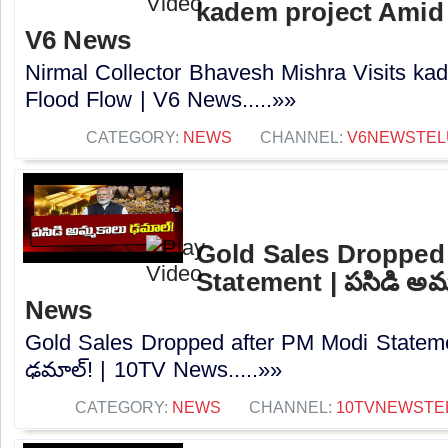
kadem project Amid
V6 News
Nirmal Collector Bhavesh Mishra Visits k
Flood Flow | V6 News.....»»
CATEGORY:
NEWS
CHANNEL:
V6NEWSTEL
Gold Sales Dropped
Statement | పసిడి అమ్
News
Gold Sales Dropped after PM Modi Stateme
ఢమాల్‌! | 10TV News.....»»
CATEGORY:
NEWS
CHANNEL:
10TVNEWSTE