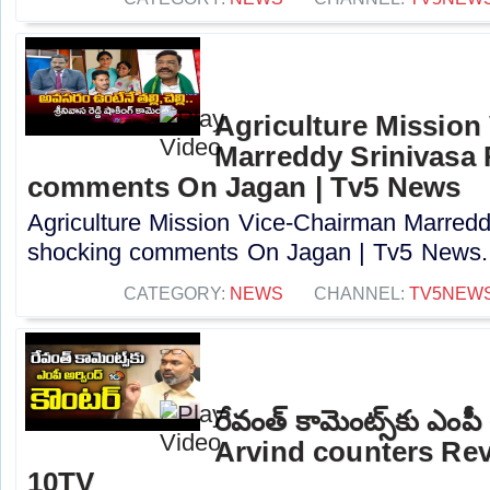
Agriculture Mission
Marreddy Srinivasa
comments On Jagan | Tv5 News
Agriculture Mission Vice-Chairman Marred
shocking comments On Jagan | Tv5 News..
CATEGORY:
NEWS
CHANNEL:
TV5NEW
రేవంత్ కామెంట్స్‌కు ఎంపీ
Arvind counters Re
10TV