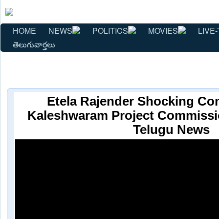
HOME
NEWS
POLITICS
MOVIES
LIVE-
తెలుగువార్తలు
Etela Rajender Shocking Co
Kaleshwaram Project Commissio
Telugu News