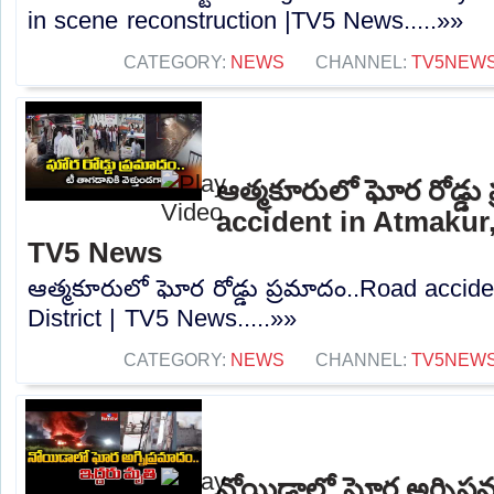
in scene reconstruction |TV5 News.....»»
CATEGORY:
NEWS
CHANNEL:
TV5NEW
ఆత్మకూరులో ఘోర రోడ్డు
accident in Atmakur, 
TV5 News
ఆత్మకూరులో ఘోర రోడ్డు ప్రమాదం..Road accide
District | TV5 News.....»»
CATEGORY:
NEWS
CHANNEL:
TV5NEW
నోయిడాలో ఘోర అగ్నిప్రమ