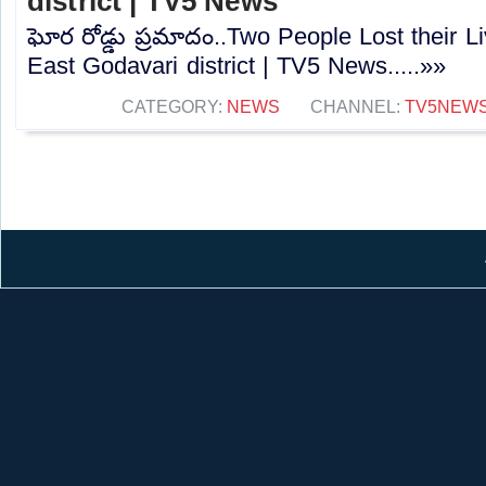
district | TV5 News
ఘోర రోడ్డు ప్రమాదం..Two People Lost their L
East Godavari district | TV5 News.....»»
CATEGORY:
NEWS
CHANNEL:
TV5NEW