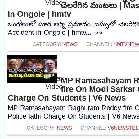
చెలరేగిన మంటలు | Mas
in Ongole | hmtv
ఒంగోలులో ఘోర అగ్ని ప్రమాదం..బస్సులో చెలరేగ
Accident in Ongole | hmtv.....»»
CATEGORY:
NEWS
CHANNEL:
HMTVNE
MP Ramasahayam R
fire On Modi Sarkar 
Charge On Students | V6 News
MP Ramasahayam Raghuram Reddy fire O
Police lathi Charge On Students | V6 News.
CATEGORY:
NEWS
CHANNEL:
V6NEWSTEL