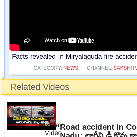
Facts revealed In Miryalaguda fire acciden
CATEGORY:
NEWS
CHANNEL:
SAKSHIT
Related Videos
Road accident in Co
Nadu: లారీని ఢీ కొన్న కా