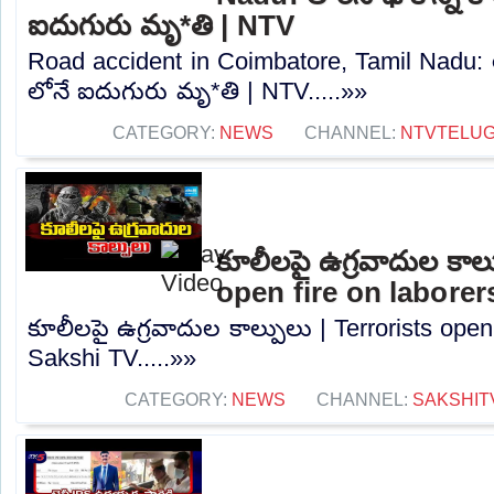
ఐదుగురు మృ*తి | NTV
Road accident in Coimbatore, Tamil Nadu: లారీ
లోనే ఐదుగురు మృ*తి | NTV.....»»
CATEGORY:
NEWS
CHANNEL:
NTVTELU
కూలీలపై ఉగ్రవాదుల కాల్
open fire on laborer
కూలీలపై ఉగ్రవాదుల కాల్పులు | Terrorists open 
Sakshi TV.....»»
CATEGORY:
NEWS
CHANNEL:
SAKSHIT