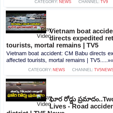
CATEGORY:
NEWS
CHANNEL:
TV9
Vietnam boat accid
directs expedited re
tourists, mortal remains | TV5
Vietnam boat accident: CM Babu directs ex
affected tourists, mortal remains | TV5.....»
CATEGORY:
NEWS
CHANNEL:
TV5NEW
ఘోర రోడ్డు ప్రమాదం..T
Lives - Road acciden