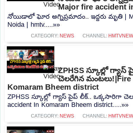
Major fire accident 
నోయిడాలో ఘోర అగ్నిప్రమాదం.. ఇద్దరు మృతి | Ma
Noida | hmtv.....»»
CATEGORY:
NEWS
CHANNEL:
HMTVNE
ZPHSS స్కూల్లో గ్యాస్ పైప
చెలరేగిన మంటలు!|Fire
Komaram Bheem district
ZPHSS స్కూల్లో గ్యాస్ పైప్ లీక్.. ఒక్కసారిగా చ
accident In Komaram Bheem district.....»»
CATEGORY:
NEWS
CHANNEL:
HMTVNE