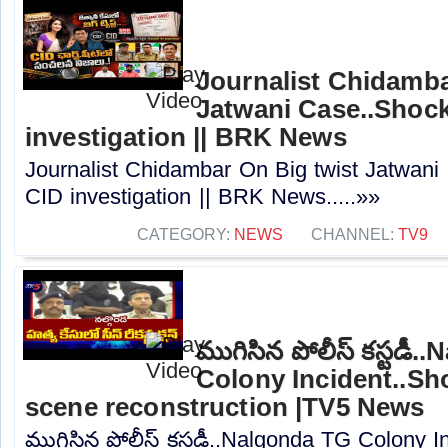
Journalist Chidamba
Jatwani Case..Shock
investigation || BRK News
Journalist Chidambar On Big twist Jatwani 
CID investigation || BRK News.....»»
CATEGORY:
NEWS
CHANNEL:
TV9
ముగిసిన పోలీస్ కస్టడీ
Colony Incident..Sho
scene reconstruction |TV5 News
ముగిసిన పోలీస్ కస్టడీ..Nalgonda TG Colony I