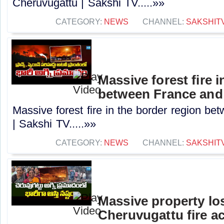
Cheruvugattu | Sakshi TV.....»»
CATEGORY:
NEWS
CHANNEL:
SAKSHIT
Massive forest fire 
between France and 
Massive forest fire in the border region b
| Sakshi TV.....»»
CATEGORY:
NEWS
CHANNEL:
SAKSHIT
Massive property los
Cheruvugattu fire ac