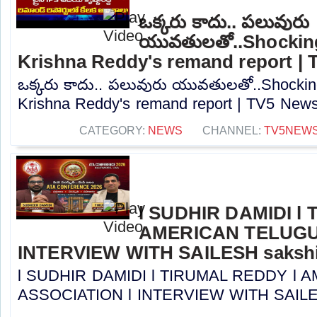
ఒక్కరు కాదు.. పలువురు
యువతులతో..Shocking
Krishna Reddy's remand report |
ఒక్కరు కాదు.. పలువురు యువతులతో..Shockin
Krishna Reddy's remand report | TV5 News.
CATEGORY:
NEWS
CHANNEL:
TV5NEW
l SUDHIR DAMIDI l
AMERICAN TELUGU
INTERVIEW WITH SAILESH sakshi
l SUDHIR DAMIDI l TIRUMAL REDDY l
ASSOCIATION l INTERVIEW WITH SAILESH 