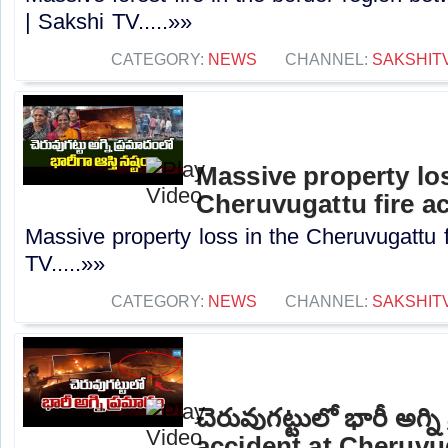
| Sakshi TV.....»»
CATEGORY:
NEWS
CHANNEL:
SAKSHIT
Massive property los
Cheruvugattu fire ac
Massive property loss in the Cheruvugattu f
TV.....»»
CATEGORY:
NEWS
CHANNEL:
SAKSHIT
చెరువుగట్టులో భారీ అగ్న
accident at Cheruvu