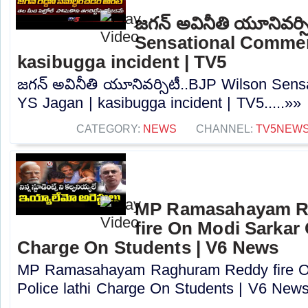
జగన్ అవినీతి యూనివర్స
Sensational Commen
kasibugga incident | TV5
జగన్ అవినీతి యూనివర్సిటీ..BJP Wilson Sen
YS Jagan | kasibugga incident | TV5.....»»
CATEGORY:
NEWS
CHANNEL:
TV5NEW
MP Ramasahayam R
fire On Modi Sarkar 
Charge On Students | V6 News
MP Ramasahayam Raghuram Reddy fire O
Police lathi Charge On Students | V6 News.