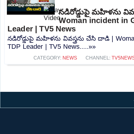
నడిరోడ్డుపై మహిళను వివస్త
Woman incident in 
Leader | TV5 News
నడిరోడ్డుపై మహిళను వివస్త్రను చేసి దాడి | Wom
TDP Leader | TV5 News.....»»
CATEGORY:
NEWS
CHANNEL:
TV5NEW