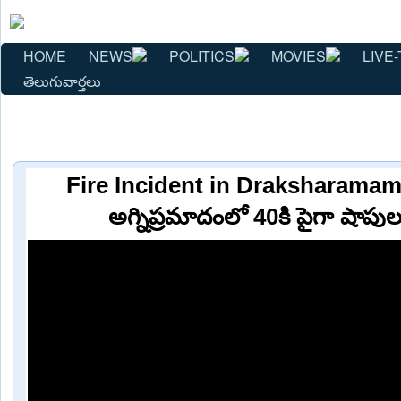
HOME
NEWS
POLITICS
MOVIES
LIVE-
తెలుగువార్తలు
Fire Incident in Draksharamam : 
అగ్నిప్రమాదంలో 40కి పైగా షాపుల