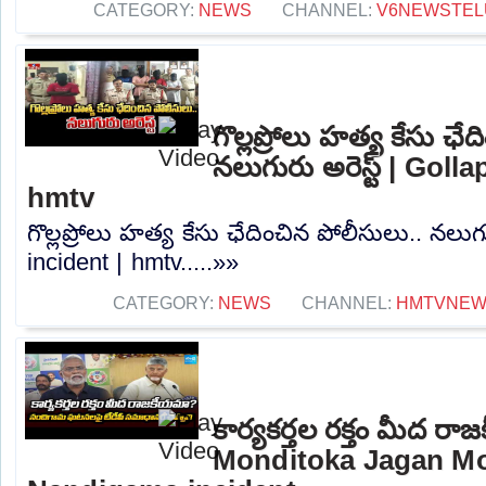
CATEGORY:
NEWS
CHANNEL:
V6NEWSTEL
గొల్లప్రోలు హత్య కేసు ఛే
నలుగురు అరెస్ట్ | Goll
hmtv
గొల్లప్రోలు హత్య కేసు ఛేదించిన పోలీసులు.. నలుగు
incident | hmtv.....»»
CATEGORY:
NEWS
CHANNEL:
HMTVNE
కార్యకర్తల రక్తం మీద 
Monditoka Jagan M