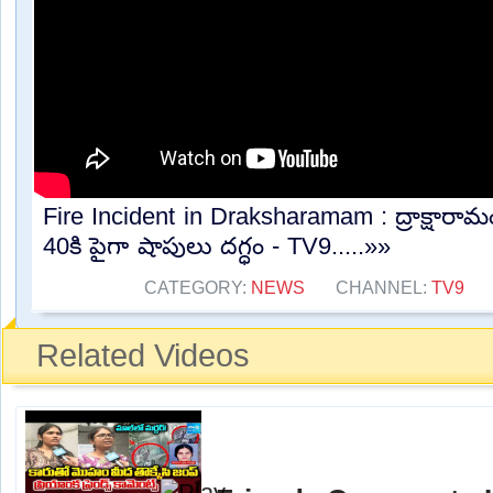
Fire Incident in Draksharamam : ద్రాక్షారామ
40కి పైగా షాపులు దగ్ధం - TV9.....»»
CATEGORY:
NEWS
CHANNEL:
TV9
Related Videos