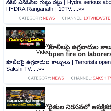
నకిలీ ఎన్ఓసీల గుట్టు రట్టు | Hydra serious ab
HYDRA Ranganath | 10TV.....»»
CATEGORY:
NEWS
CHANNEL:
10TVNEWSTE
కూలీలపై ఉగ్రవాదుల కాల్
open fire on laborer
కూలీలపై ఉగ్రవాదుల కాల్పులు | Terrorists open 
Sakshi TV.....»»
CATEGORY:
NEWS
CHANNEL:
SAKSHIT
రైతుల నిరసనలో ఆసక్తిక