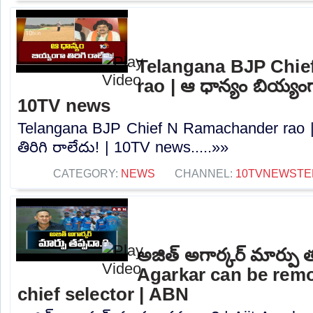
Telangana BJP Chi
rao | ఆ ధాన్యం బియ్యంగా
10TV news
Telangana BJP Chief N Ramachander rao |
తిరిగి రాలేదు! | 10TV news.....»»
CATEGORY:
NEWS
CHANNEL:
10TVNEWSTE
అజిత్‌ అగార్కర్‌ మార్పు 
Agarkar can be rem
chief selector | ABN