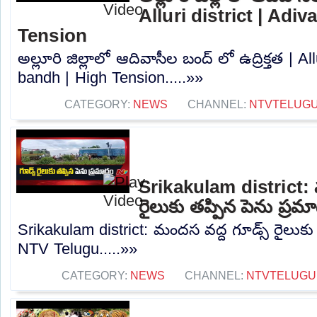
Alluri district | Adi
Tension
అల్లూరి జిల్లాలో ఆదివాసీల బంద్ లో ఉద్రిక్తత | All
bandh | High Tension.....»»
CATEGORY:
NEWS
CHANNEL:
NTVTELUG
Srikakulam district: 
రైలుకు తప్పిన పెను ప్ర
Srikakulam district: మందస వద్ద గూడ్స్ రైలుకు
NTV Telugu.....»»
CATEGORY:
NEWS
CHANNEL:
NTVTELUGU