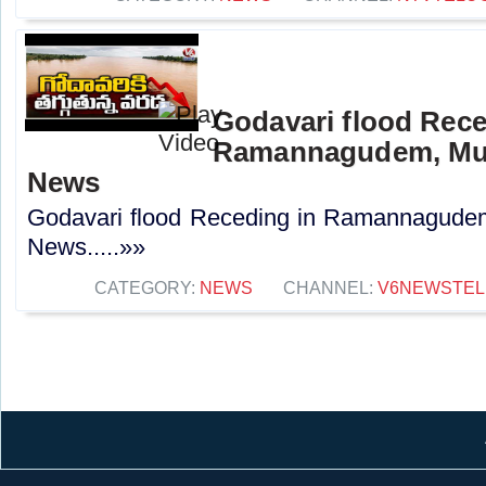
Godavari flood Rece
Ramannagudem, Mulu
News
Godavari flood Receding in Ramannagudem,
News.....»»
CATEGORY:
NEWS
CHANNEL:
V6NEWSTE