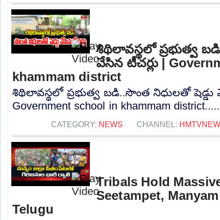
శిథిలావస్థలో ప్రభుత్వ బడ
వేసిన టీచర్లు | Gover
khammam district
శిథిలావస్థలో ప్రభుత్వ బడి..సొంత నిధులతో షెడ్డు వ
Government school in khammam district....
CATEGORY:
NEWS
CHANNEL:
HMTVNE
Tribals Hold Massive
Seetampet, Manyam d
Telugu