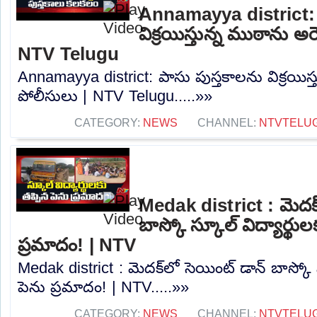
Annamayya district: 
విక్రయిస్తున్న ముఠాను అరె
NTV Telugu
Annamayya district: పాసు పుస్తకాలను విక్రయిస్త
పోలీసులు | NTV Telugu.....»»
CATEGORY:
NEWS
CHANNEL:
NTVTELU
Medak district : మెదక్
బాస్కో స్కూల్ విద్యార్థుల
ప్రమాదం! | NTV
Medak district : మెదక్‌లో సెయింట్ డాన్ బాస్కో స
పెను ప్రమాదం! | NTV.....»»
CATEGORY:
NEWS
CHANNEL:
NTVTELU