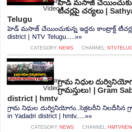
హెడ్ మసాజ్ చేయించుకున్న 
టీచర్లపై చర్యలు | Sath
Telugu
హెడ్ మసాజ్ చేయించుకున్న ఇద్దరు కాంట్రాక్ట్ టీచర
district | NTV Telugu.....»»
CATEGORY:
NEWS
CHANNEL:
NTVTELU
గ్రామ నిధుల దుర్వినియోగం
గ్రామస్తులు! | Gram S
district | hmtv
గ్రామ నిధుల దుర్వినియోగం..సెక్రటరీని నిలదీసిన 
in Yadadri district | hmtv.....»»
CATEGORY:
NEWS
CHANNEL:
HMTVNE