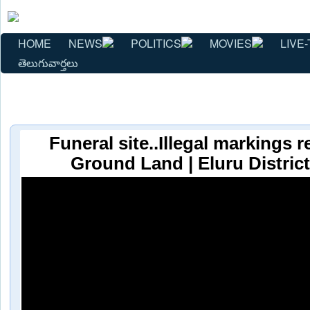
HOME
NEWS
POLITICS
MOVIES
LIVE-
తెలుగువార్తలు
Funeral site..Illegal markings 
Ground Land | Eluru Distric