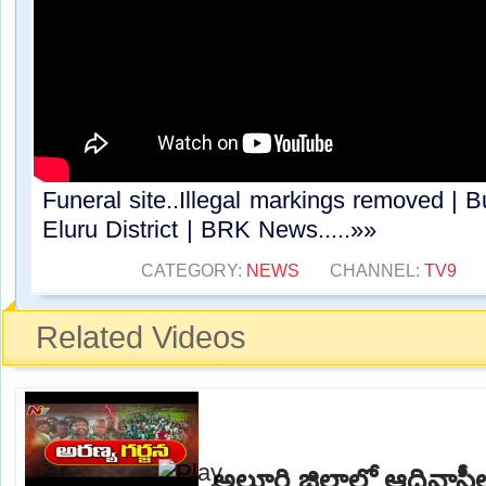
Funeral site..Illegal markings removed | 
Eluru District | BRK News.....»»
CATEGORY:
NEWS
CHANNEL:
TV9
Related Videos
అల్లూరి జిల్లాలో ఆదివాసీల