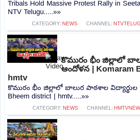
Tribals Hold Massive Protest Rally in Seet
NTV Telugu.....»»
CATEGORY:
NEWS
CHANNEL:
NTVTELU
కొమురం భీం జిల్లాలో బాల
ఆందోళన | Komaram Bh
hmtv
కొమురం భీం జిల్లాలో బాలుర పాఠశాల విద్యార్థ
Bheem district | hmtv.....»»
CATEGORY:
NEWS
CHANNEL:
HMTVNE