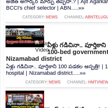
అజిత్‌ అగార్కర్‌ మార్పు తప్పదా.? | Ajit Agar
BCCI's chief selector | ABN.....»»
CATEGORY:
NEWS
CHANNEL:
ABNTELUG
ఏళ్లు గడిచినా.. పూర్తికాన
100-bed government 
Nizamabad district
ఏళ్లు గడిచినా.. పూర్తికాని 100 పడకల ఆస్పత్రి!
hospital | Nizamabad district.....»»
CATEGORY:
NEWS
CHANNEL:
HMTVNE