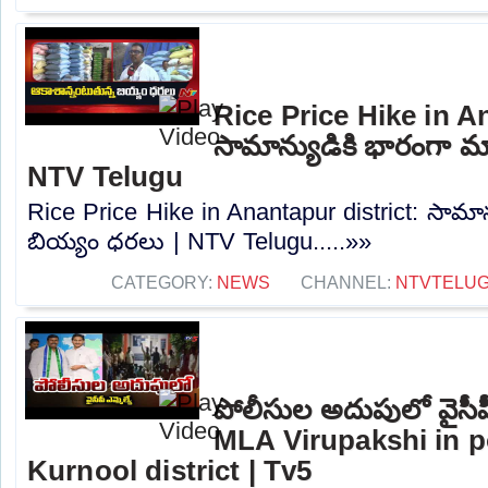
Rice Price Hike in A
సామాన్యుడికి భారంగా మ
NTV Telugu
Rice Price Hike in Anantapur district: సామా
బియ్యం ధరలు | NTV Telugu.....»»
CATEGORY:
NEWS
CHANNEL:
NTVTELU
పోలీసుల అదుపులో వైసీప
MLA Virupakshi in p
Kurnool district | Tv5