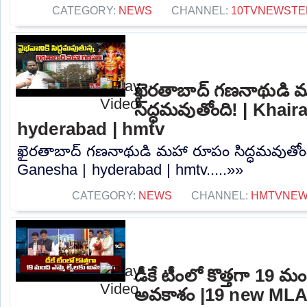
CATEGORY:
NEWS
CHANNEL:
10TVNEWSTE
ఖైరతాబాద్ గణనాథుడి 
సిద్ధమవుతోంది! | Khai
hyderabad | hmtv
ఖైరతాబాద్ గణనాథుడి మహా రూపం సిద్ధమవుతోంద
Ganesha | hyderabad | hmtv.....»»
CATEGORY:
NEWS
CHANNEL:
HMTVNE
డీకే టీంలో కొత్తగా 19 మం
అవకాశం |19 new MLA