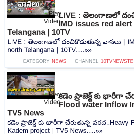
LIVE : తెలంగాణలో దంచ
IMD issues red alert
Telangana | 10TV
LIVE : తెలంగాణలో దంచికొడుతున్న వానలు | IMD
north Telangana | 10TV.....»»
CATEGORY:
NEWS
CHANNEL:
10TVNEWSTE
కడెం ప్రాజెక్ట్ కు భారీగ
Flood water Inflow I
TV5 News
కడెం ప్రాజెక్ట్ కు భారీగా చేరుతున్న వరద..Heavy
Kadem project | TV5 News.....»»