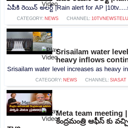
ఏపీకి రెయిన్ అలర్ట్ |Rain alert for AP |10tv....
CATEGORY:
NEWS
CHANNEL:
10TVNEWSTEL
Srisailam water leve
heavy inflows conti
Srisailam water level increases as heavy in
CATEGORY:
NEWS
CHANNEL:
SIASAT
Meta team meeting | క
కేంద్రమంత్రి ఆఫీస్ కు వచ్