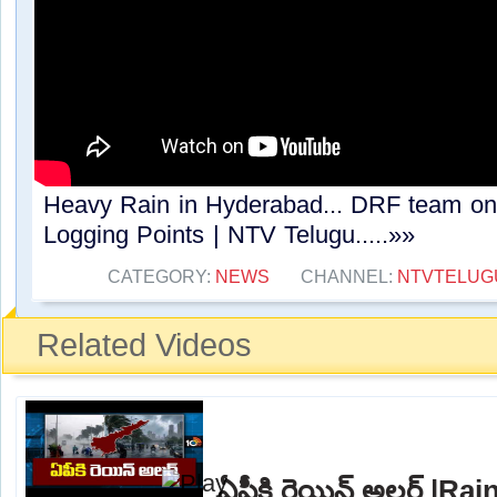
Heavy Rain in Hyderabad... DRF team on 
Logging Points | NTV Telugu.....»»
CATEGORY:
NEWS
CHANNEL:
NTVTELUG
Related Videos
ఏపీకి రెయిన్ అలర్ట్ |Ra