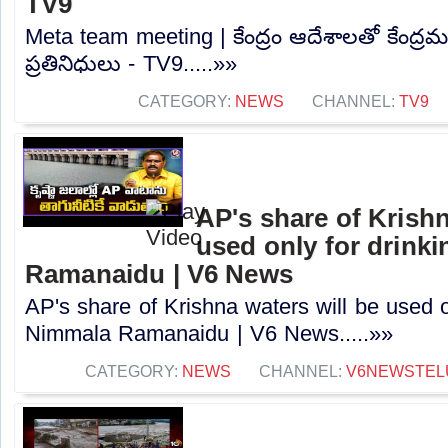
TV9
Meta team meeting | కేంద్రం ఆదేశాలతో కేంద్రమం
ప్రతినిధులు - TV9.....»»
CATEGORY:
NEWS
CHANNEL:
TV9
AP's share of Krishn
used only for drink
Ramanaidu | V6 News
AP's share of Krishna waters will be used o
Nimmala Ramanaidu | V6 News.....»»
CATEGORY:
NEWS
CHANNEL:
V6NEWSTEL