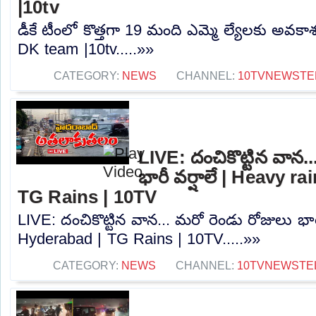
|10tv
డీకే టీంలో కొత్తగా 19 మంది ఎమ్మె ల్యేలకు అవక
DK team |10tv.....»»
CATEGORY:
NEWS
CHANNEL:
10TVNEWSTE
LIVE: దంచికొట్టిన వాన.
భారీ వర్షాలే | Heavy r
TG Rains | 10TV
LIVE: దంచికొట్టిన వాన... మరో రెండు రోజులు భార
Hyderabad | TG Rains | 10TV.....»»
CATEGORY:
NEWS
CHANNEL:
10TVNEWSTE