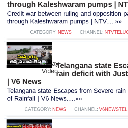
through Kaleshwaram pumps | N
Credit war between ruling and opposition par
through Kaleshwaram pumps | NTV.....»»
CATEGORY:
NEWS
CHANNEL:
NTVTELU
Telangana state Esc
rain deficit with Jus
| V6 News
Telangana state Escapes from Severe rain d
of Rainfall | V6 News.....»»
CATEGORY:
NEWS
CHANNEL:
V6NEWSTEL