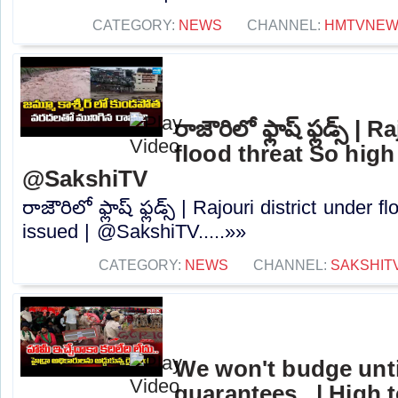
CATEGORY:
NEWS
CHANNEL:
HMTVNE
రాజౌరిలో ఫ్లాష్ ఫ్లడ్స్ |
flood threat So high 
@SakshiTV
రాజౌరిలో ఫ్లాష్ ఫ్లడ్స్ | Rajouri district under 
issued | @SakshiTV.....»»
CATEGORY:
NEWS
CHANNEL:
SAKSHIT
We won't budge unti
guarantees.. | High 