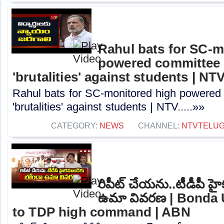
Rahul bats for SC-m
powered committee 
'brutalities' against students | NT
Rahul bats for SC-monitored high powered
'brutalities' against students | NTV.....»»
CATEGORY:
NEWS
CHANNEL:
NTVTELU
రిపీట్ చేయను..టీడీపీ హ
ఉమా వివరణ | Bonda 
to TDP high command | ABN