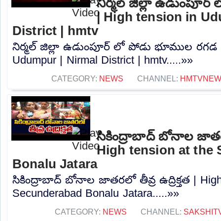
నిర్మల్ జిల్లా ఉడుంపూ
| High tension in U
District | hmtv
నిర్మల్ జిల్లా ఉడుంపూర్ లో పోడు భూముల రగడ 
Udumpur | Nirmal District | hmtv.....»»
CATEGORY:
NEWS
CHANNEL:
HMTVNE
సికింద్రాబాద్ బోనాల జాతరల
High tension at the
Bonalu Jatara
సికింద్రాబాద్ బోనాల జాతరలో తీవ్ర ఉద్రిక్తత | Hi
Secunderabad Bonalu Jatara.....»»
CATEGORY:
NEWS
CHANNEL:
SAKSHIT