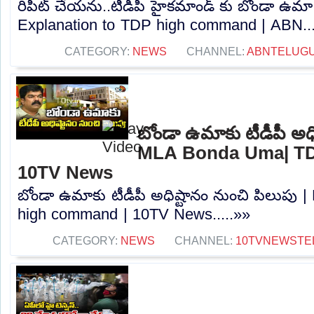
రిపీట్ చేయను..టీడీపీ హైకమాండ్ కు బోండా ఉ
Explanation to TDP high command | ABN...
CATEGORY:
NEWS
CHANNEL:
ABNTELUG
బోండా ఉమాకు టీడీపీ అధి
MLA Bonda Uma| TD
10TV News
బోండా ఉమాకు టీడీపీ అధిష్టానం నుంచి పిలుప
high command | 10TV News.....»»
CATEGORY:
NEWS
CHANNEL:
10TVNEWSTE