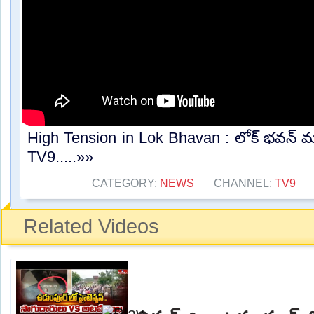
High Tension in Lok Bhavan : లోక్ భవన్ ము
TV9.....»»
CATEGORY:
NEWS
CHANNEL:
TV9
Related Videos