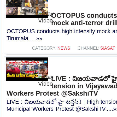
OCTOPUS conducts h
mock anti-terror dril
OCTOPUS conducts high intensity mock anti-
Tirumala.....»»
CATEGORY:
NEWS
CHANNEL:
SIASAT
LIVE : విజయవాడలో హై ట
tension in Vijayawad
Workers Protest ⁨@SakshiTV⁩
LIVE : విజయవాడలో హై టెన్షన్.! | High tensio
Municipal Workers Protest ⁨@SakshiTV⁩.....»