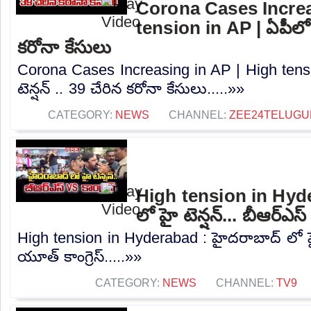
Corona Cases Increa
tension in AP | ఏపీలో హ
కరోనా కేసులు
Corona Cases Increasing in AP | High tens
టెన్షన్ .. 39 చేరిన కరోనా కేసులు.....»»
CATEGORY:
NEWS
CHANNEL:
ZEE24TELUG
High tension in Hyd
లో హై టెన్షన్... బీఆర్‌ఎస్‌
High tension in Hyderabad : హైదరాబాద్ లో హై ట
యూత్‌ కాంగ్రెస్‌.....»»
CATEGORY:
NEWS
CHANNEL:
TV9