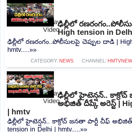
ఢిల్లీలో రణరంగం..పోలీసు
High tension in Delh
ఢిల్లీలో రణరంగం..పోలీసులపై చెప్పుల దాడి | Hig
hmtv.....»»
CATEGORY:
NEWS
CHANNEL:
HMTVNE
ఢిల్లీలో హైటెన్షన్.. కాక్రోచ
అభిజిత్ దీప్కే అరెస్ట్ |
| hmtv
ఢిల్లీలో హైటెన్షన్.. కాక్రోచ్ జనతా పార్టీ చీఫ్ అభిజిత్
tension in Delhi | hmtv.....»»