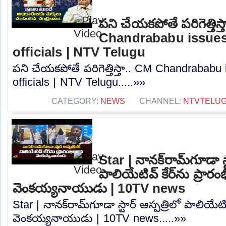
పని చేయకపోతే పరిగెత్తిస్
Chandrababu issues
officials | NTV Telugu
పని చేయకపోతే పరిగెత్తిస్తా.. CM Chandrababu
officials | NTV Telugu.....»»
CATEGORY:
NEWS
CHANNEL:
NTVTELU
Star | నానక్‌రామ్‌గూడా స్
పాలియేటివ్ కేర్‌ను ప్రారం
వెంకయ్యనాయుడు | 10TV news
Star | నానక్‌రామ్‌గూడా స్టార్ ఆస్పత్రిలో పాలియేటివ
వెంకయ్యనాయుడు | 10TV news.....»»