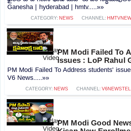
Ganesha | hyderabad | hmtv.....»»
CATEGORY:
NEWS
CHANNEL:
HMTVNE
PM Modi Failed To A
issues : LoP Rahul 
PM Modi Failed To Address students' issue
V6 News.....»»
CATEGORY:
NEWS
CHANNEL:
V6NEWSTE
PM Modi Good News
Kisan New Enrollme