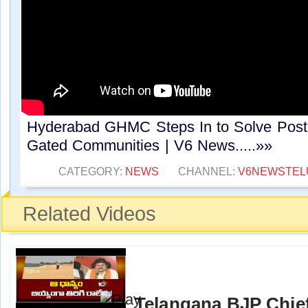
Hyderabad GHMC Steps In to Solve Post
Gated Communities | V6 News.....»»
CATEGORY:
NEWS
CHANNEL:
V6NEWSTEL
Related Videos
Telangana BJP Chi