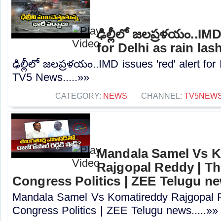
ఢిల్లీలో జలప్రళయం..IMD
for Delhi as rain la
ఢిల్లీలో జలప్రళయం..IMD issues 'red' alert for
TV5 News.....»»
CATEGORY:
NEWS
CHANNEL:
TV5NEW
Mandala Samel Vs 
Rajgopal Reddy | Th
Congress Politics | ZEE Telugu n
Mandala Samel Vs Komatireddy Rajgopal R
Congress Politics | ZEE Telugu news.....»»