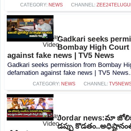
CATEGORY:
NEWS
CHANNEL:
ZEE24TELUG
Gadkari seeks perm
Bombay High Court t
against fake news | TV5 News
Gadkari seeks permission from Bombay High
defamation against fake news | TV5 News..
CATEGORY:
NEWS
CHANNEL:
TV5NEW
Jordar news:మా జోలిక
డప్పు కొడతం..అధిష్టానంతో