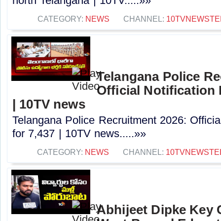
north Telangana | 10TV.....»»
CATEGORY:
NEWS
CHANNEL:
10TVNEWSTE
Telangana Police Re
Official Notification
| 10TV news
Telangana Police Recruitment 2026: Officia
for 7,437 | 10TV news.....»»
CATEGORY:
NEWS
CHANNEL:
10TVNEWSTE
Abhijeet Dipke Key