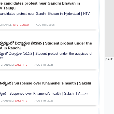
le candidates protest near Gandhi Bhavan in
V Telugu
candidates protest near Gandhi Bhavan in Hyderabad | NTV
CHANNEL:
NTVTELUGU
AUG 8TH, 2026
వర్యంలో విద్యార్థుల నిరసన | Student protest under the
A in Ranchi
్యంలో విద్యార్థుల నిరసన | Student protest under the auspices of
.»»
{fAD1
CHANNEL:
SAKSHITV
AUG 8TH, 2026
 ఉత్కంఠ | Suspense over Khamenei's health | Sakshi
్కంఠ | Suspense over Khamenei's health | Sakshi TV.....»»
CHANNEL:
SAKSHITV
AUG 8TH, 2026