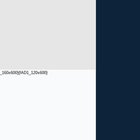
_160x600}
{fAD1_120x600}