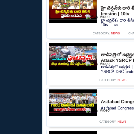
హై టెన్షన్‌కు దార
tension | 10tv
హై టెన్షన్‌కు దారి 
10tv.....»»
CATEGORY:
NEWS
CH
తాడిపత్రిలో ఉద్
Attack YSRCP 
తాడిపత్రిలో ఉద్రిక
YSRCP DSC protes
CATEGORY:
NEWS
Asifabad Congr
Asifabad Congress 
CATEGORY:
NEWS