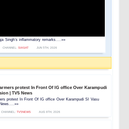
ja Singh’s inflammatory remarks.....»»
CHANNEL:
SIASAT
JUN 5TH, 2026
armers protest In Front Of IG office Over Karampudi
sion | TV5 News
ers protest In Front Of IG office Over Karampudi SI Vasu
News.....»»
CHANNEL:
TV5NEWS
AUG 8TH, 2026