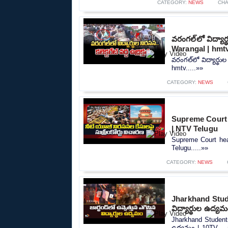
CATEGORY:
NEWS
CH
వరంగల్‌లో విద్యార్
Warangal | hmt
వరంగల్‌లో విద్యార్థుల
hmtv.....»»
CATEGORY:
NEWS
Supreme Court 
| NTV Telugu
Supreme Court hea
Telugu.....»»
CATEGORY:
NEWS
Jharkhand Studen
విద్యార్థుల ఉద్య
Jharkhand Students 
ఉద్యమం | 10TV....