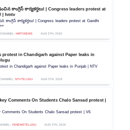
ంచిన కాంగ్రెస్ కార్యకర్తలు! | Congress leaders protest at
 | hmtv
ిన కాంగ్రెస్ కార్యకర్తలు! | Congress leaders protest at Gandhi
.»»
CHANNEL:
HMTVNEWS
AUG 5TH, 2026
protest in Chandigarh against Paper leaks in
elugu
otest in Chandigarh against Paper leaks in Punjab | NTV
CHANNEL:
NTVTELUGU
AUG 5TH, 2026
key Comments On Students Chalo Sansad protest |
y Comments On Students Chalo Sansad protest | V6
ANNEL:
V6NEWSTELUGU
AUG 5TH, 2026