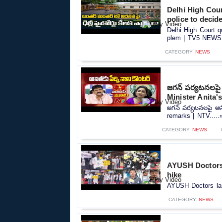
Delhi High Cour
police to deci
Delhi High Court q
plem | TV5 NEWS.
CATEGORY:
NEWS
జగన్ పర్యటనలపై అ
Minister Anita'
జగన్ పర్యటనలపై అనిత
remarks | NTV.....
CATEGORY:
NEWS
AYUSH Doctors l
hike
AYUSH Doctors laun
CATEGORY:
NEWS