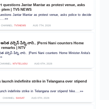
t questions Jantar Mantar as protest venue, asks
de plem | TV5 NEWS
uestions Jantar Mantar as protest venue, asks police to decide
....»»
CHANNEL:
TV5NEWS
AUG 7TH, 2026
నిత వర్సెస్ పేర్ని నాని.. |Perni Nani counters Home
s remarks | NTV
 వర్సెస్ పేర్ని నాని.. |Perni Nani counters Home Minister Anita's
»»
CHANNEL:
NTVTELUGU
AUG 6TH, 2026
aunch indefinite strike in Telangana over stipend
ch indefinite strike in Telangana over stipend hike.....»»
CHANNEL:
SIASAT
AUG 6TH, 2026