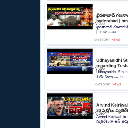
ఖైరతాబాద్ గణనాథ
hyderabad | hm
ఖైరతాబాద్ గణనాథుడ
| hmtv.....»»
CATEGORY:
NEWS
Udhayanidhi Sta
regarding Tris
Udhayanidhi Stalin
TV5 News.....»»
CATEGORY:
NEWS
Arvind Kejriwal
20 పెట్రోలు వ్యత
Arvind Kejriwal to
వ్యతిరేకంగా ఆప్ ఉద్