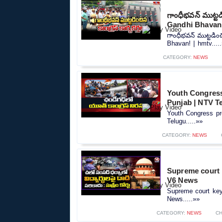
గాంధీభవన్ ముట్టడి
Gandhi Bhavan!
గాంధీభవన్ ముట్టడించ
Bhavan! | hmtv....
CATEGORY:
NEWS
Youth Congress 
Punjab | NTV T
Youth Congress pr
Telugu.....»»
CATEGORY:
NEWS
Supreme court 
V6 News
Supreme court ke
News.....»»
CATEGORY:
NEWS
CH