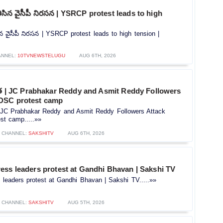
ి తీసిన వైసీపీ నిరసన | YSRCP protest leads to high
తీసిన వైసీపీ నిరసన | YSRCP protest leads to high tension |
ANNEL:
10TVNEWSTELUGU
AUG 6TH, 2026
రిక్తత | JC Prabhakar Reddy and Asmit Reddy Followers
DSC protest camp
్తత | JC Prabhakar Reddy and Asmit Reddy Followers Attack
t camp.....»»
CHANNEL:
SAKSHITV
AUG 6TH, 2026
ess leaders protest at Gandhi Bhavan | Sakshi TV
leaders protest at Gandhi Bhavan | Sakshi TV.....»»
CHANNEL:
SAKSHITV
AUG 5TH, 2026