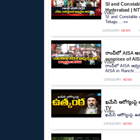
SI and Constab
Hyderabad | NT
SI and Constable 
Telugu.....»»
CATEGORY:
NEWS
రాంచీలో AISA ఆధ్
auspices of AIS
రాంచీలో AISA ఆధ్వర
AISA in Ranchi....
CATEGORY:
NEWS
ఖమేనీ ఆరోగ్యంపై
TV
ఖమేనీ ఆరోగ్యంపై ఉత
CATEGORY:
NEWS