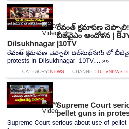
రేవంత్ క్షమాపణ చెప్పాలి!
బీజేవైఎం ఆందోళన | BJ
Dilsukhnagar |10TV
రేవంత్ క్షమాపణ చెప్పాలి! దిల్‌సుఖ్‌నగర్ లో బ
protests in Dilsukhnagar |10TV.....»»
CATEGORY:
NEWS
CHANNEL:
10TVNEWSTE
Supreme Court seri
pellet guns in prote
Supreme Court serious about use of pellet 