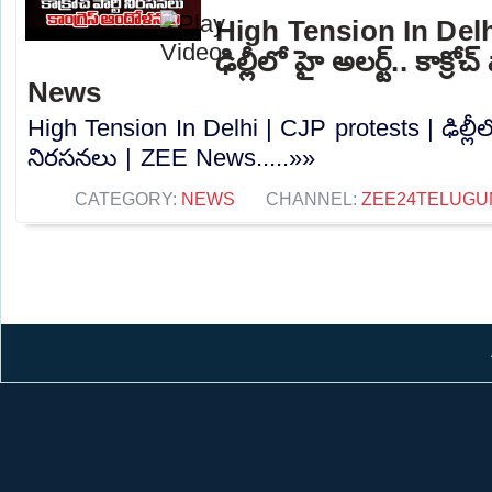
High Tension In Delh
ఢిల్లీలో హై అలర్ట్.. కాక్రో
News
High Tension In Delhi | CJP protests | ఢిల్లీలో హై
నిరసనలు | ZEE News.....»»
CATEGORY:
NEWS
CHANNEL:
ZEE24TELUG