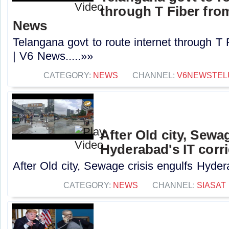
through T Fiber fro
News
Telangana govt to route internet through T
| V6 News.....»»
CATEGORY:
NEWS
CHANNEL:
V6NEWSTEL
After Old city, Sewa
Hyderabad's IT corr
After Old city, Sewage crisis engulfs Hydera
CATEGORY:
NEWS
CHANNEL:
SIASAT