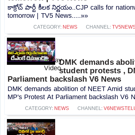
కాక్రోచ్ పార్టీ కీలక నిర్ణయం..CJP calls for nat
tomorrow | TV5 News.....»»
CATEGORY:
NEWS
CHANNEL:
TV5NEW
DMK demands aboli
student protests , 
Parliament backslash V6 News
DMK demands abolition of NEET Amid stud
MP's Protest At Parliament backslash V6 N
CATEGORY:
NEWS
CHANNEL:
V6NEWSTEL