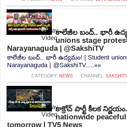
కాలేజీల బంద్.. భారీ ఉ
unions stage protest
Narayanaguda | @SakshiTV
కాలేజీల బంద్.. భారీ ఉద్యమం! | Student union
Narayanaguda | @SakshiTV.....»»
CATEGORY:
NEWS
CHANNEL:
SAKSHIT
కాక్రోచ్ పార్టీ కీలక నిర్
nationwide peaceful
tomorrow | TV5 News