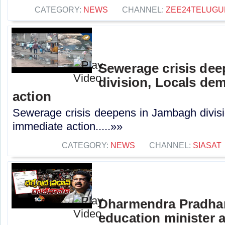
CATEGORY:
NEWS
CHANNEL:
ZEE24TELUG
Sewerage crisis de
division, Locals de
action
Sewerage crisis deepens in Jambagh divis
immediate action.....»»
CATEGORY:
NEWS
CHANNEL:
SIASAT
Dharmendra Pradhan
education minister 