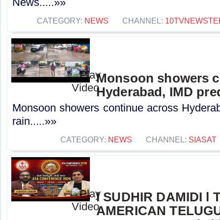
News.....»»
CATEGORY:
NEWS
CHANNEL:
10TVNEWSTE
Monsoon showers c
Hyderabad, IMD pred
Monsoon showers continue across Hyderab
rain.....»»
CATEGORY:
NEWS
CHANNEL:
SIASAT
l SUDHIR DAMIDI l
AMERICAN TELUGU