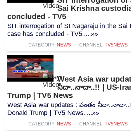
Sai Krishna custodi
concluded - TV5
SIT interrogation of SI Nagaraju in the Sai
case has concluded - TV5.....»»
CATEGORY:
NEWS
CHANNEL:
TV5NEWS
West Asia war updat
నీదా..నాదా..!! | US-I
Trump | TV5 News
West Asia war updates : పంతం నీదా..నాదా..!
Donald Trump | TV5 News.....»»
CATEGORY:
NEWS
CHANNEL:
TV5NEWS