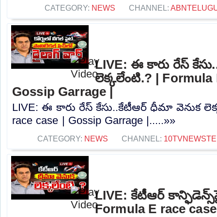
CATEGORY:
NEWS
CHANNEL:
ABNTELUG
LIVE: ఈ కారు రేస్‌ కేసు.
లెక్కలేంటి.? | Formula
Gossip Garrage |
LIVE: ఈ కారు రేస్‌ కేసు..కేటీఆర్ ధీమా వెనుక లె
race case | Gossip Garrage |.....»»
CATEGORY:
NEWS
CHANNEL:
10TVNEWSTE
LIVE: కేటీఆర్ కాన్ఫిడెన్స్‌పై
Formula E race case