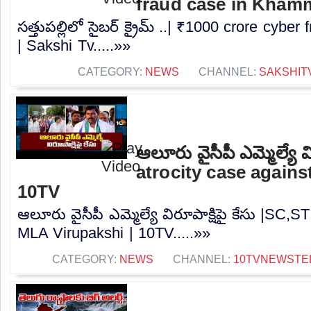
fraud case in Kham
సత్తుపల్లిలో సైబర్ క్రైమ్ ..| ₹1000 crore cy
| Sakshi Tv.....»»
CATEGORY:
NEWS
CHANNEL:
SAKSHIT
ఆలూరు వైసీపీ ఎమ్మెల్యే వ
atrocity case agains
10TV
ఆలూరు వైసీపీ ఎమ్మెల్యే విరూపాక్షిపై కేసు |SC,S
MLA Virupakshi | 10TV.....»»
CATEGORY:
NEWS
CHANNEL:
10TVNEWSTE