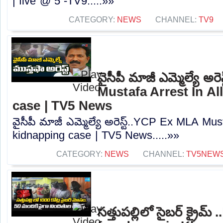
| five @ 5 -TV9.....»»
CATEGORY:
NEWS
CHANNEL:
TV9
వైసీపీ మాజీ ఎమ్మెల్యే అ
Mustafa Arrest In A
case | TV5 News
వైసీపీ మాజీ ఎమ్మెల్యే అరెస్ట్..YCP Ex MLA Mus
kidnapping case | TV5 News.....»»
CATEGORY:
NEWS
CHANNEL:
TV5NEW
సత్తుపల్లిలో సైబర్ క్రైమ