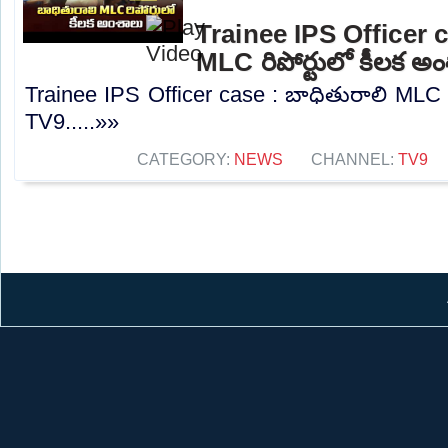
Trainee IPS Officer c
MLC రిపోర్టులో కీలక అ
Trainee IPS Officer case : బాధితురాలి MLC ర
TV9.....»»
CATEGORY:
NEWS
CHANNEL:
TV9