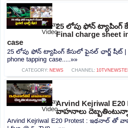
25 లోపు ఫోన్ ట్యాపింగ్ కే
Final charge sheet 
case
25 లోపు ఫోన్ ట్యాపింగ్ కేసులో ఫైనల్ ఛార్జ్ షీట్
phone tapping case.....»»
CATEGORY:
NEWS
CHANNEL:
10TVNEWSTE
Arvind Kejriwal E20 
వాహనాలు దెబ్బతింటున్న
Arvind Kejriwal E20 Protest : ఇథనాల్ తో వ