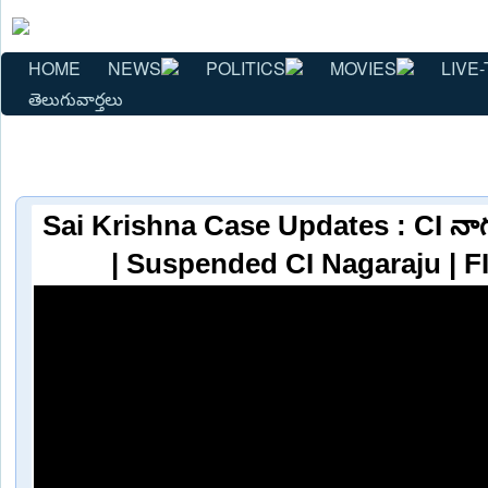
HOME
NEWS
POLITICS
MOVIES
LIVE-
తెలుగువార్తలు
Sai Krishna Case Updates : CI నా
| Suspended CI Nagaraju | F