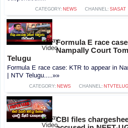
CATEGORY:
NEWS
CHANNEL:
SIASAT
Formula E race case
Nampally Court Tom
Telugu
Formula E race case: KTR to appear in N
| NTV Telugu.....»»
CATEGORY:
NEWS
CHANNEL:
NTVTELU
CBI files chargeshee
accused in NEET-UG