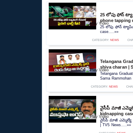
25 లోపు ఫోన్ ట్యా
phone tapping 
25 లోపు ఫోన్ ట్యాపిం
case.....»»
CATEGORY:
NEWS
CH
Telangana Grad
shiva charan 
Telangana Graduat
Sama Rammohan | 
CATEGORY:
NEWS
CHA
వైసీపీ మాజీ ఎమ్మ
kidnapping cas
వైసీపీ మాజీ ఎమ్మెల్
| TV5 News.....»»