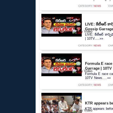
CATEGORY:
NEWS
CH
LIVE: కేటీఆర్ కాన్ఫ
Gossip Garrage
LIVE: కేటీఆర్ కాన్ఫిడ
| 10TV.....»»
CATEGORY:
NEWS
CH
Formula E race case
Garrage | 10TV
Formula E race case |
10TV News.....»»
CATEGORY:
NEWS
CH
KTR appears be
KTR appears before