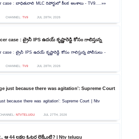
r case : బాధితురాలి MLC రిపోర్టులో కీలక అంశాలు - TV9.....»»
CHANNEL:
TV9
JUL 28TH, 2026
r case : ట్రైనీ IPS ఉదయ్ కృష్ణారెడ్డి కోసం గాలిస్తున్న
case : ట్రైనీ IPS ఉదయ్ కృష్ణారెడ్డి కోసం గాలిస్తున్న పోలీసులు -
CHANNEL:
TV9
JUL 28TH, 2026
rge just because there was agitation’: Supreme Court
 just because there was agitation’: Supreme Court | Ntv
CHANNEL:
NTVTELUGU
JUL 27TH, 2026
.. ఆ 44 లక్షల ఓటర్ల లెక్కేంటి? | Ntv telugu