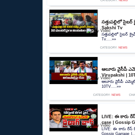
CATEGORY:
NEWS
సత్తుపల్లిలో సైబ
Sakshi Tv
సత్తుపల్లిలో సైబర్ 
Tv.....»»
CATEGORY:
NEWS
ఆలూరు వైసీపీ ఎమ్
Virupakshi | 10
ఆలూరు వైసీపీ ఎమ్మెల
10TV.....»»
CATEGORY:
NEWS
CH
LIVE: ఈ కారు రేస్
case | Gossip G
LIVE: ఈ కారు రేస్‌ 
Gossip Garrage |..