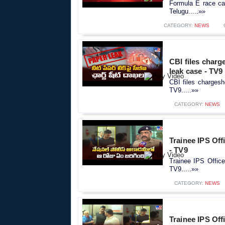
Formula E race ca
Telugu.....»»
CATEGORY:
NEWS
CBI files char
leak case - TV9
CBI files charges
TV9.....»»
CATEGORY:
NEWS
Trainee IPS Offi
- TV9
Trainee IPS Office
TV9.....»»
CATEGORY:
NEWS
Trainee IPS Offi