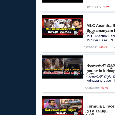
CATEGORY:
NEWS
MLC Anantha Bab
Subramanyam M
MLC Anantha Babu 
Mu*rder Case | NTV
CATEGORY:
NEWS
గుంటూరులో టెన్ష
house in kidna
గుంటూరులో టెన్షన్ 
kidnapping case |
CATEGORY:
NEWS
Formula E race
NTV Telugu