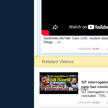
Jeedimetla Mu*rder Case LIVE: సంచలన విషయా
Telugu.....»»
CATEGORY:
NEWS
C
Related Videos
SIT interrogati
case has concl
SIT interrogation 
concluded - TV5...
CATEGORY:
NEWS
C