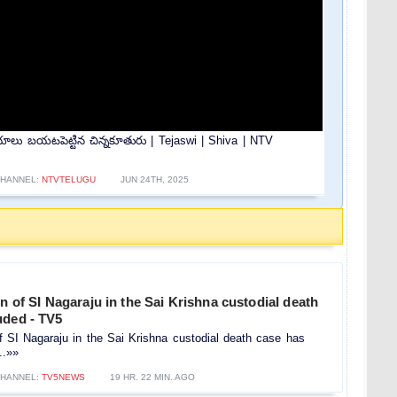
లు బయటపెట్టిన చిన్నకూతురు | Tejaswi | Shiva | NTV
HANNEL:
NTVTELUGU
JUN 24TH, 2025
on of SI Nagaraju in the Sai Krishna custodial death
uded - TV5
of SI Nagaraju in the Sai Krishna custodial death case has
..»»
HANNEL:
TV5NEWS
19 HR. 22 MIN. AGO