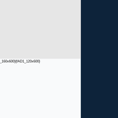
_160x600}
{fAD1_120x600}