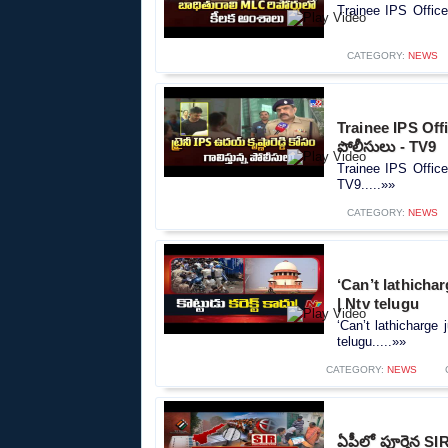
Trainee IPS Office
CATEGORY:
NEWS
Trainee IPS Office
పోలీసులు - TV9
Trainee IPS Officer 
TV9.....»»
CATEGORY:
NEWS
‘Can’t lathicha
| Ntv telugu
‘Can’t lathicharge
telugu.....»»
CATEGORY:
NEWS
ఏపీలో పూర్తైన SIR