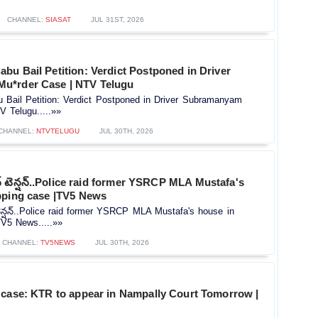
CHANNEL:
SIASAT
JUL 31ST, 2026
u Bail Petition: Verdict Postponed in Driver
u*rder Case | NTV Telugu
Bail Petition: Verdict Postponed in Driver Subramanyam
 Telugu.....»»
CHANNEL:
NTVTELUGU
JUL 30TH, 2026
న్ టెన్షన్..Police raid former YSRCP MLA Mustafa's
pping case |TV5 News
టెన్షన్..Police raid former YSRCP MLA Mustafa's house in
TV5 News.....»»
CHANNEL:
TV5NEWS
JUL 30TH, 2026
 case: KTR to appear in Nampally Court Tomorrow |