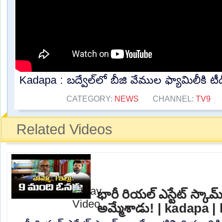
Kadapa : బద్వేల్‌లో బీజి వేముల ఫ్యామిలీకి టీడీ
CATEGORY:
NEWS
CHANNEL:
TV9
Related Videos
భారీ రియల్ ఎస్టేట్ స్కామ
అమ్మేశాడు! | kadapa |