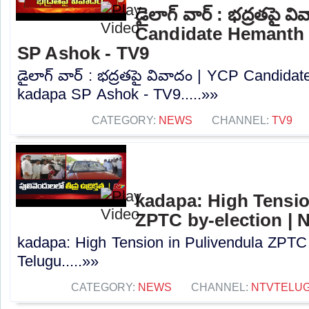
డైలాగ్ వార్ : భద్రతపై వ
Candidate Hemanth
SP Ashok - TV9
డైలాగ్ వార్ : భద్రతపై వివాదం | YCP Candid
kadapa SP Ashok - TV9.....»»
CATEGORY:
NEWS
CHANNEL:
TV9
kadapa: High Tensio
ZPTC by-election | 
kadapa: High Tension in Pulivendula ZPTC 
Telugu.....»»
CATEGORY:
NEWS
CHANNEL:
NTVTELU