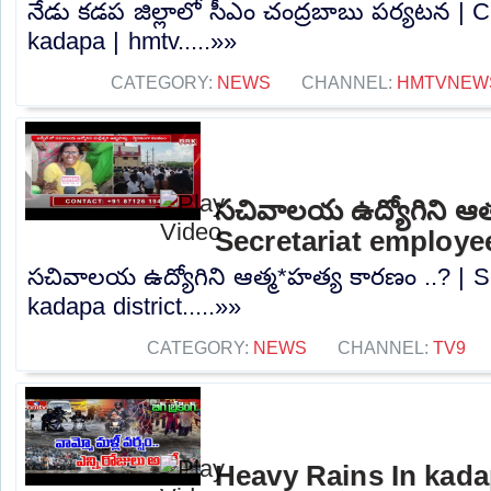
నేడు కడప జిల్లాలో సీఎం చంద్రబాబు పర్యటన |
kadapa | hmtv.....»»
CATEGORY:
NEWS
CHANNEL:
HMTVNEW
సచివాలయ ఉద్యోగిని ఆత్
Secretariat employee
సచివాలయ ఉద్యోగిని ఆత్మ*హత్య కారణం ..? | S
kadapa district.....»»
CATEGORY:
NEWS
CHANNEL:
TV9
Heavy Rains In kadap