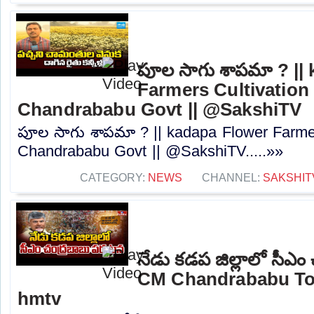
పూల సాగు శాపమా ? ||
Farmers Cultivation 
Chandrababu Govt || @SakshiTV
పూల సాగు శాపమా ? || kadapa Flower Farmers
Chandrababu Govt || @SakshiTV.....»»
CATEGORY:
NEWS
CHANNEL:
SAKSHIT
నేడు కడప జిల్లాలో సీఎం
CM Chandrababu Tou
hmtv