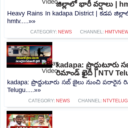
జిల్లాలో భారీ వర్షాలు | 
Heavy Rains In kadapa District | కడప జిల్లాలో
hmtv.....»»
CATEGORY:
NEWS
CHANNEL:
HMTVNE
kadapa: ప్రొద్దుటూరు స
రిమాండ్ ఖైదీ | NTV Te
kadapa: ప్రొద్దుటూరు సబ్ జైలు నుంచి పరారైన ర
Telugu.....»»
CATEGORY:
NEWS
CHANNEL:
NTVTELUG