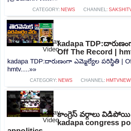
CATEGORY:
NEWS
CHANNEL:
SAKSHIT
kadapa TDP:దారుణంగా ఎమ
Off The Record | hm
kadapa TDP:దారుణంగా ఎమ్మెల్యేల పరిస్థితి | 
hmtv.....»»
CATEGORY:
NEWS
CHANNEL:
HMTVNEW
కాంగ్రెస్ వర్గాలు విడిప
kadapa congress pol
appolitics