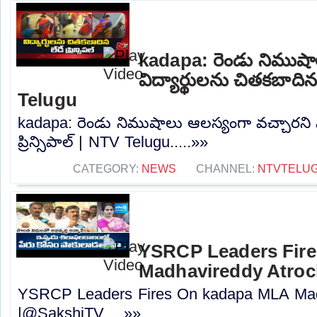
kadapa: రెండు నిముషా
విద్యార్థులను చితకబాదిన 
Telugu
kadapa: రెండు నిముషాలు ఆలస్యంగా వచ్చారని వ
ప్రిన్సిపాల్ | NTV Telugu.....»»
CATEGORY:
NEWS
CHANNEL:
NTVTELU
YSRCP Leaders Fir
Madhavireddy Atroc
YSRCP Leaders Fires On kadapa MLA Madh
|@SakshiTV.....»»