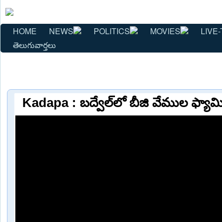
HOME
NEWS
POLITICS
MOVIES
LIVE-
తెలుగువార్తలు
Kadapa : బద్వేల్‌లో బీజి వేముల ఫ్యామిల