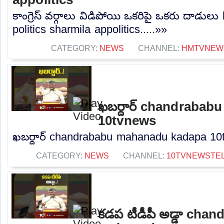
కాంగ్రెస్ వర్గాలు విడిపోయి ఒకరిపై ఒకరు దాడుల
politics sharmila appolitics.....»»
CATEGORY:
NEWS
CHANNEL:
HMTVNEW
ఖబర్దార్‌ chandraba
10tvnews
ఖబర్దార్‌ chandrababu mahanadu kadapa 10t
CATEGORY:
NEWS
CHANNEL:
10TVNEWSTE
కడప టీడీపీ అడ్డా cha