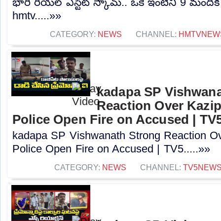
భారీ రియల్ ఎస్టేట్ స్కామ్.. ఒకే ఇంటిని 9 మందిక
hmtv.....»»
CATEGORY:
NEWS
CHANNEL:
HMTVNEW
kadapa SP Vishwana
Reaction Over Kazip
Police Open Fire on Accused | TV
kadapa SP Vishwanath Strong Reaction Ov
Police Open Fire on Accused | TV5.....»»
CATEGORY:
NEWS
CHANNEL:
TV5NEW