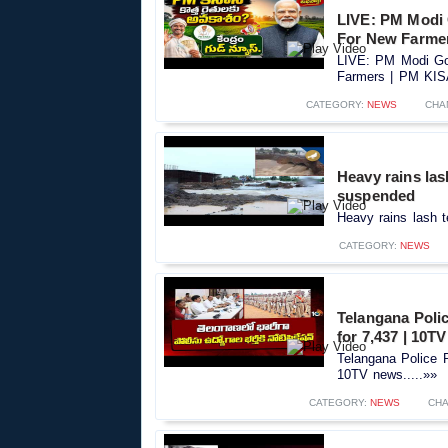
LIVE: PM Modi
For New Farme
LIVE: PM Modi Go
Farmers | PM KIS
CATEGORY:
NEWS
CHA
Heavy rains la
suspended
Heavy rains lash 
CATEGORY:
NEWS
Telangana Polic
for 7,437 | 10T
Telangana Police R
10TV news.....»»
CATEGORY:
NEWS
CHA