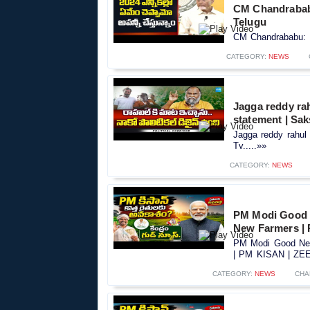
CM Chandrababu: 
Telugu
CM Chandrababu: 202
CATEGORY:
NEWS
Jagga reddy rah
statement | Sak
Jagga reddy rahul 
Tv.....»»
CATEGORY:
NEWS
PM Modi Good 
New Farmers |
PM Modi Good New
| PM KISAN | ZEE 
CATEGORY:
NEWS
CHA