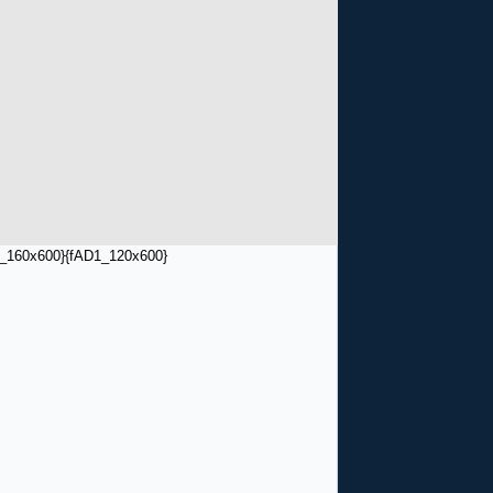
_160x600}
{fAD1_120x600}