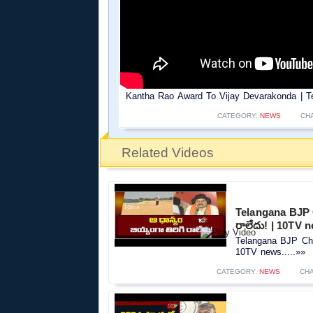
Kantha Rao Award To Vijay Devarakonda | T
CATEGORY:
NEWS
CH
Related Videos
Telangana BJP C
రాలేదు! | 10TV 
Telangana BJP Chie
10TV news.....»»
CATEGORY:
NEWS
CH