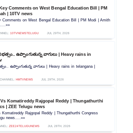
 Key Comments on West Bengal Education Bill | PM
hah | 10TV news
y Comments on West Bengal Education Bill | PM Modi | Amith
....»»
NNEL:
10TVNEWSTELUGU
JUL 29TH, 2026
ీభత్సం.. ఉప్పొంగుతున్న వాగులు | Heavy rains in
v
్సం.. ఉప్పొంగుతున్న వాగులు | Heavy rains in telangana |
CHANNEL:
HMTVNEWS
JUL 29TH, 2026
Vs Komatireddy Rajgopal Reddy | Thungathurthi
ics | ZEE Telugu news
Komatireddy Rajgopal Reddy | Thungathurthi Congress
ugu news.....»»
NNEL:
ZEE24TELUGUNEWS
JUL 28TH, 2026