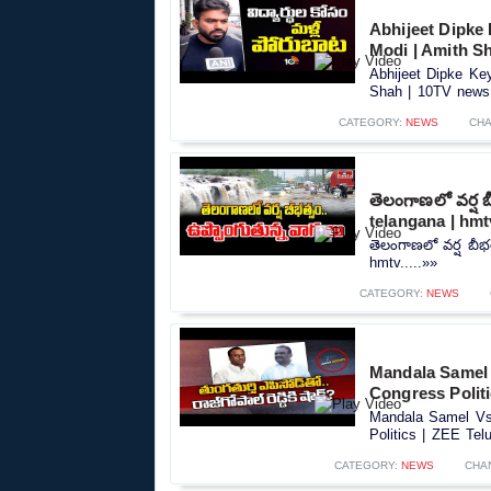
Abhijeet Dipke
Modi | Amith S
Abhijeet Dipke Ke
Shah | 10TV news.
CATEGORY:
NEWS
CHA
తెలంగాణలో వర్ష బ
telangana | hmt
తెలంగాణలో వర్ష బీభత
hmtv.....»»
CATEGORY:
NEWS
Mandala Samel 
Congress Polit
Mandala Samel Vs 
Politics | ZEE Tel
CATEGORY:
NEWS
CHA