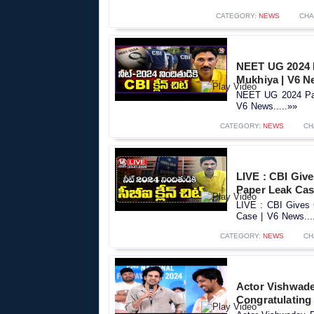
CATEGORY:
NEWS
CHA
NEET UG 2024 P
Mukhiya | V6 N
NEET UG 2024 Pap
V6 News.....»»
CATEGORY:
NEWS
CH
LIVE : CBI Giv
Paper Leak Cas
LIVE : CBI Gives
Case | V6 News...
CATEGORY:
NEWS
CH
Actor Vishwad
Congratulating