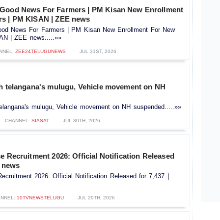
 Good News For Farmers | PM Kisan New Enrollment
rs | PM KISAN | ZEE news
od News For Farmers | PM Kisan New Enrollment For New
AN | ZEE news.....»»
NNEL:
ZEE24TELUGUNEWS
JUL 31ST, 2026
sh telangana's mulugu, Vehicle movement on NH
telangana's mulugu, Vehicle movement on NH suspended.....»»
CHANNEL:
SIASAT
JUL 30TH, 2026
e Recruitment 2026: Official Notification Released
V news
ecruitment 2026: Official Notification Released for 7,437 |
NNEL:
10TVNEWSTELUGU
JUL 29TH, 2026