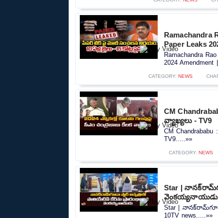
Ramachandra R
Paper Leaks 2
Ramachandra Rao 
2024 Amendment |
CATEGORY:
NEWS
CHA
CM Chandrababu 
వ్యాఖ్యలు - TV9
CM Chandrababu : 2
TV9.....»»
CATEGORY:
NEWS
Star | నానక్‌రామ్‌
వెంకయ్యనాయుడు
Star | నానక్‌రామ్‌గూ
10TV news.....»»