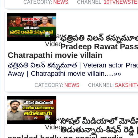
CATEGORY:
NEWS
CHANNEL:
10TVNEWSTE
ఛత్రిపతి విలన్ కన్నుమూ
Pradeep Rawat Pass
Chatrapathi movie villain
ఛత్రిపతి విలన్ కన్నుమూత | Veteran actor P
Away | Chatrapathi movie villain.....»»
CATEGORY:
NEWS
CHANNEL:
SAKSHIT
సోషల్ మీడియాలో మోదీ
తిడుతున్నారు-కిషన్ రెడ్