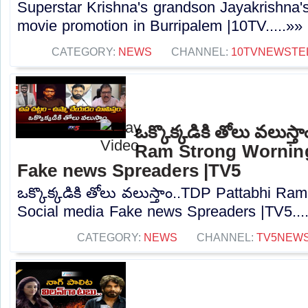
Superstar Krishna's grandson Jayakrishna
movie promotion in Burripalem |10TV.....»»
CATEGORY:
NEWS
CHANNEL:
10TVNEWSTE
ఒక్కొక్కడికి తోలు వలుస్
Ram Strong Worning
Fake news Spreaders |TV5
ఒక్కొక్కడికి తోలు వలుస్తాం..TDP Pattabhi R
Social media Fake news Spreaders |TV5...
CATEGORY:
NEWS
CHANNEL:
TV5NEW