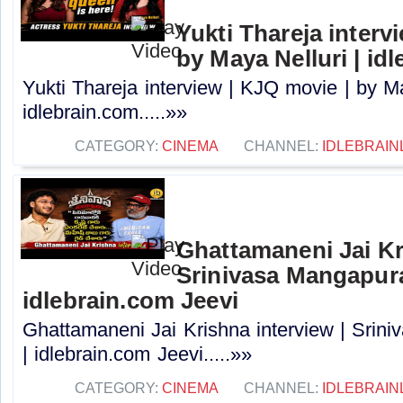
Yukti Thareja interv
by Maya Nelluri | id
Yukti Thareja interview | KJQ movie | by Ma
idlebrain.com.....»»
CATEGORY:
CINEMA
CHANNEL:
IDLEBRAIN
Ghattamaneni Jai Kr
Srinivasa Mangapur
idlebrain.com Jeevi
Ghattamaneni Jai Krishna interview | Sri
| idlebrain.com Jeevi.....»»
CATEGORY:
CINEMA
CHANNEL:
IDLEBRAIN