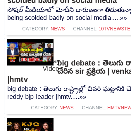
scolded badly on social media
సోషల్ మీడియాలో మోదీని దారుణంగా తిడుతున్నారు
being scolded badly on social media.....»»
CATEGORY:
NEWS
CHANNEL:
10TVNEWSTE
big debate : తెలుగు రాష్ట
చేరిన sir ప్రక్రియ | ve
|hmtv
big debate : తెలుగు రాష్ట్రాల్లో చివరి ఘట్టానికి చే
reddy bjp leader |hmtv.....»»
CATEGORY:
NEWS
CHANNEL:
HMTVNE