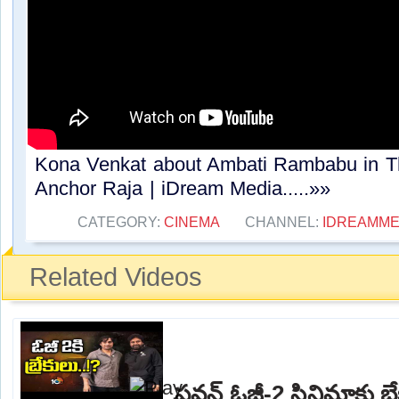
Kona Venkat about Ambati Rambabu in Tho
Anchor Raja | iDream Media.....»»
CATEGORY:
CINEMA
CHANNEL:
IDREAMME
Related Videos
పవన్ ఓజీ-2 సినిమాకు బ్రేక