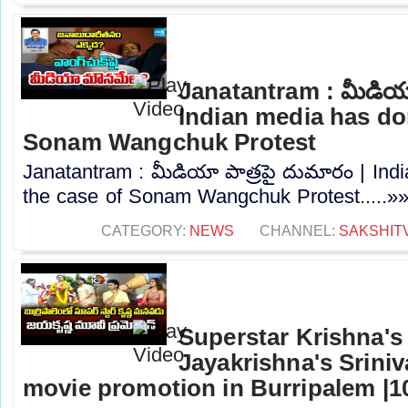
Janatantram : మీడియా
Indian media has don
Sonam Wangchuk Protest
Janatantram : మీడియా పాత్రపై దుమారం | Ind
the case of Sonam Wangchuk Protest.....»
CATEGORY:
NEWS
CHANNEL:
SAKSHIT
Superstar Krishna'
Jayakrishna's Srin
movie promotion in Burripalem |