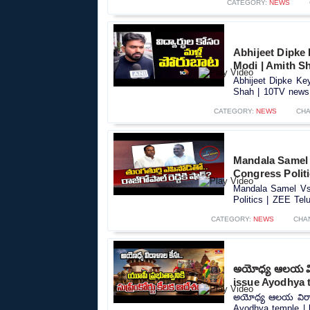
CATEGORY:
NEWS
Abhijeet Dipke
Modi | Amith S
Abhijeet Dipke Ke
Shah | 10TV news.
CATEGORY:
NEWS
CHA
Mandala Samel 
Congress Polit
Mandala Samel Vs 
Politics | ZEE Tel
CATEGORY:
NEWS
CHA
అయోధ్య ఆలయ విరా
issue Ayodhya 
అయోధ్య ఆలయ విరాళాల
Ayodhya temple | h