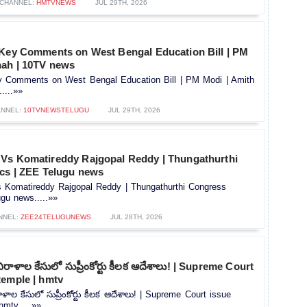
CHANNEL:
HMTVNEWS
JUL 29TH, 2026
 Key Comments on West Bengal Education Bill | PM
hah | 10TV news
y Comments on West Bengal Education Bill | PM Modi | Amith
....»»
NNEL:
10TVNEWSTELUGU
JUL 29TH, 2026
Vs Komatireddy Rajgopal Reddy | Thungathurthi
ics | ZEE Telugu news
Komatireddy Rajgopal Reddy | Thungathurthi Congress
ugu news.....»»
NNEL:
ZEE24TELUGUNEWS
JUL 28TH, 2026
ళాల కేసులో సుప్రీంకోర్టు కీలక ఆదేశాలు! | Supreme Court
temple | hmtv
 కేసులో సుప్రీంకోర్టు కీలక ఆదేశాలు! | Supreme Court issue
mtv.....»»