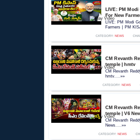
LIVE: PM Modi
For New Farme
LIVE: PM Modi Go
Farmers | PM KIS
CATEGORY:
NEWS
CHA
CM Revanth Red
temple | hmtv
CM Revanth Reddy 
hmtv.....»»
CATEGORY:
NEWS
CM Revanth Red
temple | V6 Ne
CM Revanth Reddy 
News.....»»
CATEGORY:
NEWS
CH