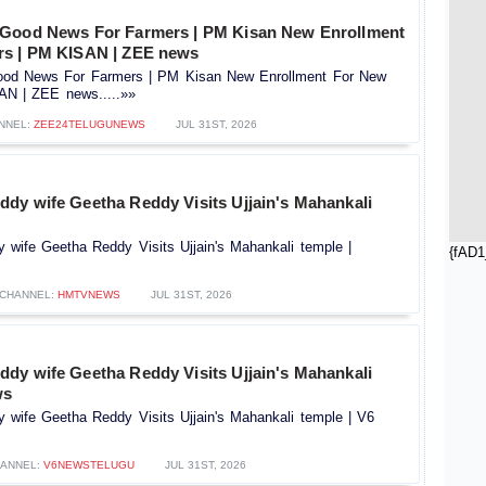
 Good News For Farmers | PM Kisan New Enrollment
rs | PM KISAN | ZEE news
od News For Farmers | PM Kisan New Enrollment For New
AN | ZEE news.....»»
NNEL:
ZEE24TELUGUNEWS
JUL 31ST, 2026
dy wife Geetha Reddy Visits Ujjain's Mahankali
wife Geetha Reddy Visits Ujjain's Mahankali temple |
{fAD1
CHANNEL:
HMTVNEWS
JUL 31ST, 2026
dy wife Geetha Reddy Visits Ujjain's Mahankali
ws
wife Geetha Reddy Visits Ujjain's Mahankali temple | V6
ANNEL:
V6NEWSTELUGU
JUL 31ST, 2026