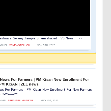
ddeshwara Swamy Temple Shamsahabad | V6 News.....»»
ANNEL:
V6NEWSTELUGU
NOV 5TH, 2025
News For Farmers | PM Kisan New Enrollment For
 PM KISAN | ZEE news
s For Farmers | PM Kisan New Enrollment For New Farmers
news.....»»
NNEL:
ZEE24TELUGUNEWS
AUG 1ST, 2026