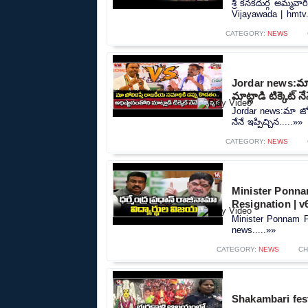
శ్రీ కనకదుర్గ అమ్మవ
Vijayawada | hmtv.
CATEGORY:
NEWS
Jordar news:మా జ
మాట్లాడి టిక్కెట్ నే
Jordar news:మా జోలి
నేనే ఇప్పిచ్చిన.....»»
CATEGORY:
NEWS
Minister Ponna
Resignation | 
Minister Ponnam P
news.....»»
CATEGORY:
NEWS
CH
Shakambari fest