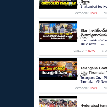
News
Shakambari festiva
CATEGORY:
NEWS
CH
Star | నానక్‌రామ్‌
వెంకయ్యనాయుడు
Star | నానక్‌రామ్‌గూ
10TV news.....»»
CATEGORY:
NEWS
CHA
Telangana Govt
Like Tirumala 
Telangana Govt Pl
Tirumala | V6 News
CATEGORY:
NEWS
CH
Hyderabad temp