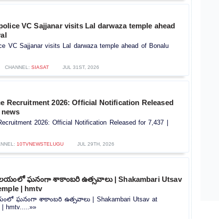
olice VC Sajjanar visits Lal darwaza temple ahead
al
ce VC Sajjanar visits Lal darwaza temple ahead of Bonalu
CHANNEL:
SIASAT
JUL 31ST, 2026
e Recruitment 2026: Official Notification Released
V news
ecruitment 2026: Official Notification Released for 7,437 |
NNEL:
10TVNEWSTELUGU
JUL 29TH, 2026
ాలయంలో ఘనంగా శాకాంబరి ఉత్సవాలు | Shakambari Utsav
emple | hmtv
యంలో ఘనంగా శాకాంబరి ఉత్సవాలు | Shakambari Utsav at
 hmtv.....»»