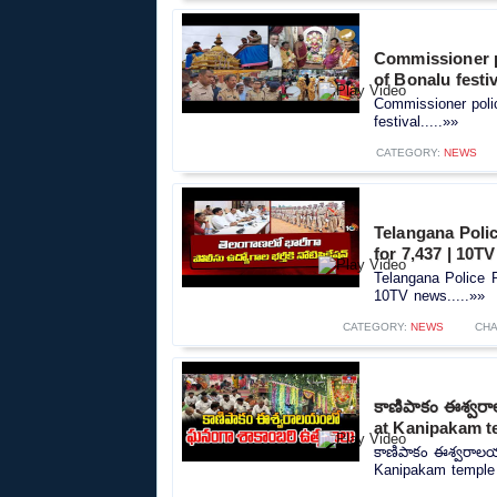
Commissioner p
of Bonalu festiv
Commissioner poli
festival.....»»
CATEGORY:
NEWS
Telangana Polic
for 7,437 | 10T
Telangana Police R
10TV news.....»»
CATEGORY:
NEWS
CHA
కాణిపాకం ఈశ్వర
at Kanipakam t
కాణిపాకం ఈశ్వరాల
Kanipakam temple |