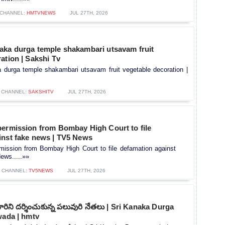
CHANNEL:
HMTVNEWS
JUL 27TH, 2026
aka durga temple shakambari utsavam fruit
ation | Sakshi Tv
 durga temple shakambari utsavam fruit vegetable decoration |
CHANNEL:
SAKSHITV
JUL 27TH, 2026
permission from Bombay High Court to file
inst fake news | TV5 News
mission from Bombay High Court to file defamation against
ews.....»»
CHANNEL:
TV5NEWS
JUL 27TH, 2026
మవారిని దర్శించుకున్న పలువురి నేతలు | Sri Kanaka Durga
wada | hmtv