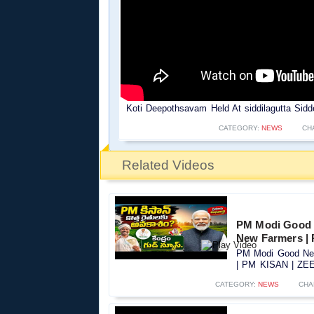
Koti Deepothsavam Held At siddilagutta Si
CATEGORY:
NEWS
CH
Related Videos
PM Modi Good 
New Farmers |
PM Modi Good New
| PM KISAN | ZEE 
CATEGORY:
NEWS
CHA