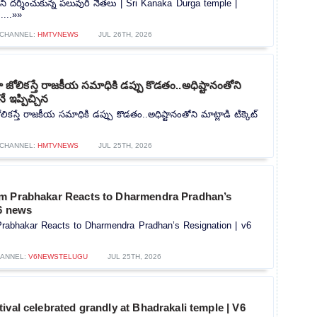
ారిని దర్శించుకున్న పలువురి నేతలు | Sri Kanaka Durga temple |
....»»
CHANNEL:
HMTVNEWS
JUL 26TH, 2026
ోలికస్తే రాజకీయ సమాధికి డప్పు కొడతం..అధిష్టానంతోని
నే ఇప్పిచ్చిన
కస్తే రాజకీయ సమాధికి డప్పు కొడతం..అధిష్టానంతోని మాట్లాడి టిక్కెట్
CHANNEL:
HMTVNEWS
JUL 25TH, 2026
m Prabhakar Reacts to Dharmendra Pradhan’s
v6 news
rabhakar Reacts to Dharmendra Pradhan’s Resignation | v6
ANNEL:
V6NEWSTELUGU
JUL 25TH, 2026
ival celebrated grandly at Bhadrakali temple | V6