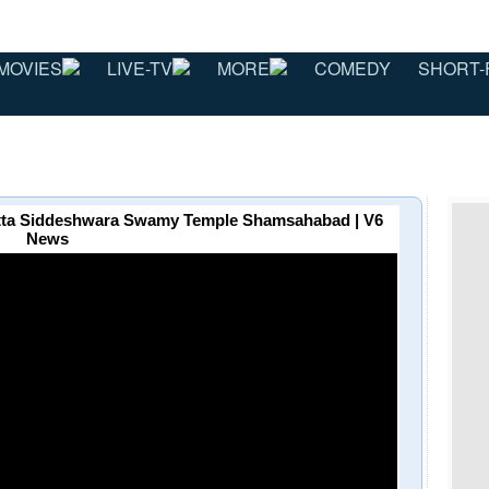
MOVIES
LIVE-TV
MORE
COMEDY
SHORT-
utta Siddeshwara Swamy Temple Shamsahabad | V6
News