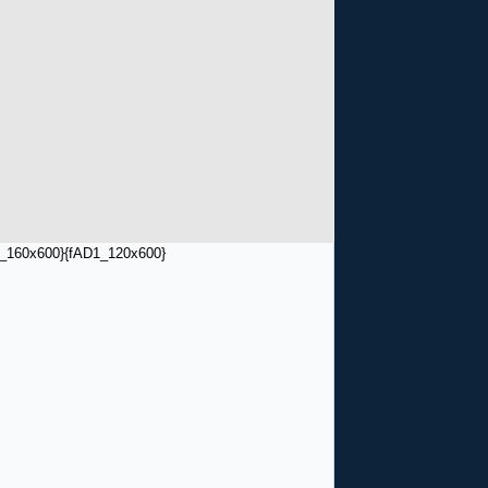
_160x600}
{fAD1_120x600}