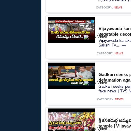
CATEGORY:
NEWS
Vijayawada kan
vegetable decor
Vijayawada kanaka
Sakshi Tv.....»»
CATEGORY:
NEWS
Gadkari seeks 
defamation aga
Gadkari seeks per
fake news | TV5 N
CATEGORY:
NEWS
శ్రీ కనకదుర్గ అమ్
temple | Vijaya