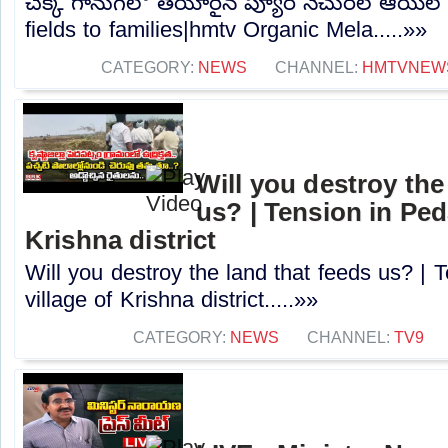
చెక్క గానుగలో తయారైన ప్యూర్ నేచురల్ ఆయిల
fields to families|hmtv Organic Mela.....»»
CATEGORY:
NEWS
CHANNEL:
HMTVNEW
Will you destroy the
us? | Tension in Ped
Krishna district
Will you destroy the land that feeds us? |
village of Krishna district.....»»
CATEGORY:
NEWS
CHANNEL:
TV9