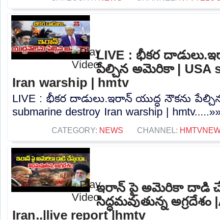
LIVE : భీకర దాడులు.ఇర
పేల్చిన అమెరికా | US
Iran warship | hmtv
LIVE : భీకర దాడులు.ఇరాన్ యుద్ధ నౌకను పేల్చ
submarine destroy Iran warship | hmtv.....»
CATEGORY:
NEWS
CHANNEL:
HMTVNE
ఇరాన్ పై అమెరికా దాడి చే
సిద్ధమవుతున్న అగ్రదేశం
Iran..|live report |hmtv