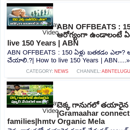
ABN OFFBEATS : 150
ఆరోగ్యంగా ఉండాలంటే ఏ
live 150 Years | ABN
ABN OFFBEATS : 150 ఏళ్లు బతకడం ఎలా? ఆ
చేయాలి.?| How to live 150 Years | ABN.....
CATEGORY:
NEWS
CHANNEL:
ABNTELUG
చెక్క గానుగలో తయారైన 
|Gramaahar connecti
families|hmtv Organic Mela