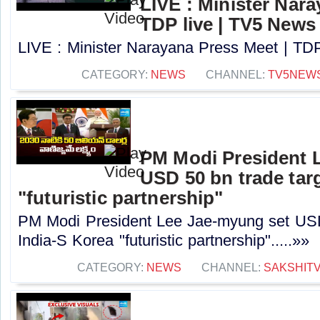
LIVE : Minister Nara
TDP live | TV5 News
LIVE : Minister Narayana Press Meet | TDP
CATEGORY:
NEWS
CHANNEL:
TV5NEW
PM Modi President 
USD 50 bn trade tar
"futuristic partnership"
PM Modi President Lee Jae-myung set USD
India-S Korea "futuristic partnership".....»»
CATEGORY:
NEWS
CHANNEL:
SAKSHIT