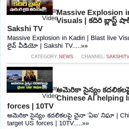
Massive Explosion in 
Visuals | కదిరి బ్లాస్ట్ షా
Sakshi TV
Massive Explosion in Kadiri | Blast live Visuals 
లైవ్ వీడియో | Sakshi TV.....»»
CATEGORY:
NEWS
CHANNEL:
SAKSHIT
అమెరికా సైన్యం కదలికలప
Chinese AI helping I
forces | 10TV
అమెరికా సైన్యం కదలికలపై చైనా 'ఏఐ' నిఘా | Ch
target US forces | 10TV.....»»