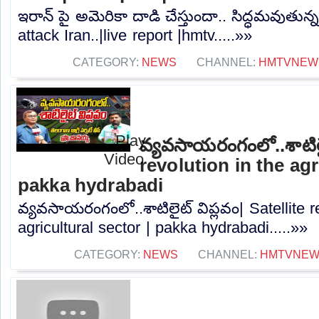
ఇరాన్ పై అమెరికా దాడి చేస్తుందా.. సిద్ధమవుతున్
attack Iran..|live report |hmtv.....»»
CATEGORY:
NEWS
CHANNEL:
HMTVNEW
వ్యవసాయరంగంలో..శాటిలైట
revolution in the agr
pakka hydrabadi
వ్యవసాయరంగంలో..శాటిలైట్ విప్లవం| Satellite r
agricultural sector | pakka hydrabadi.....»»
CATEGORY:
NEWS
CHANNEL:
HMTVNE