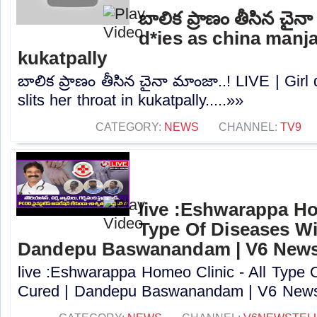
బాలిక ప్రాణం తీసిన చైన
d*ies as china manja 
kukatpally
బాలిక ప్రాణం తీసిన చైనా మాంజా..! LIVE | Girl
slits her throat in kukatpally.....»»
CATEGORY:
NEWS
CHANNEL:
TV9
live :Eshwarappa Ho
Type Of Diseases Wi
Dandepu Baswanandam | V6 New
live :Eshwarappa Homeo Clinic - All Type 
Cured | Dandepu Baswanandam | V6 News.