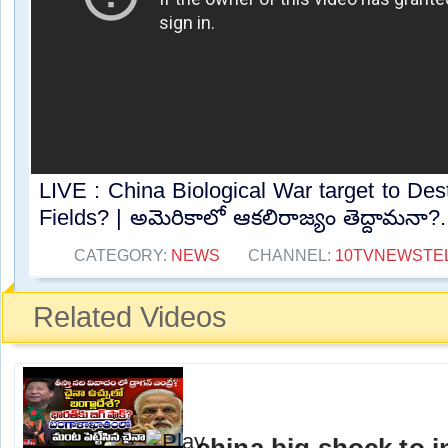
LIVE : China Biological War target to Dest
Fields? | అమెరికాలో ఆకలిరాజ్యం తెద్దామనా?..
CATEGORY:
NEWS
CHANNEL:
10TVNEWSTE
Related Videos
china big shock to ind