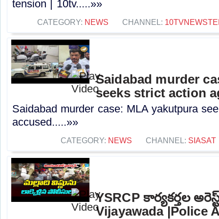
tension | 10tv.....»»
CATEGORY:
NEWS
CHANNEL:
10TVNEWSTE
Saidabad murder ca
seeks strict action 
Saidabad murder case: MLA yakutpura seeks
accused.....»»
CATEGORY:
NEWS
CHANNEL:
SIASAT
YSRCP కార్యకర్తల అరెస్
Vijayawada |Police A