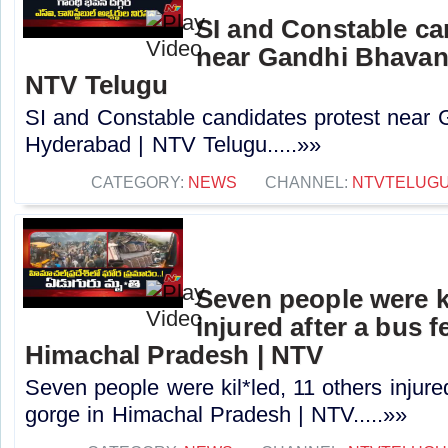
SI and Constable ca
near Gandhi Bhavan
NTV Telugu
SI and Constable candidates protest near
Hyderabad | NTV Telugu.....»»
CATEGORY:
NEWS
CHANNEL:
NTVTELUG
Seven people were ki
injured after a bus fe
Himachal Pradesh | NTV
Seven people were kil*led, 11 others injured 
gorge in Himachal Pradesh | NTV.....»»