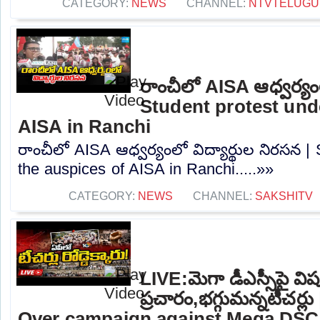
CATEGORY:
NEWS
CHANNEL:
NTVTELUGU
రాంచీలో AISA ఆధ్వర్యంల
Student protest und
AISA in Ranchi
రాంచీలో AISA ఆధ్వర్యంలో విద్యార్థుల నిరసన |
the auspices of AISA in Ranchi.....»»
CATEGORY:
NEWS
CHANNEL:
SAKSHITV
LIVE:మెగా డీఎస్సీపై విష
ప్రచారం,భగ్గుమన్నటీచర్
Over campaign against Mega DSC