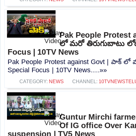
Pak People Protest a
లో మరో తిరుగుబాటు లోడ
Focus | 10TV News
Pak People Protest against Govt | పాక్ లో 
Special Focus | 10TV News.....»»
CATEGORY:
NEWS
CHANNEL:
10TVNEWSTEL
Guntur Mirchi farmer
Of IG office Over K
suspension | TV5 News