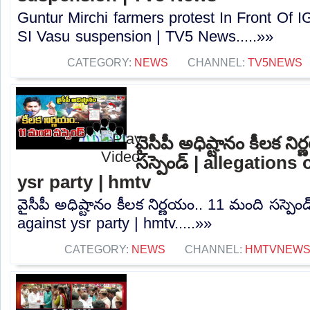
Guntur Mirchi farmers protest In Front Of 
SI Vasu suspension | TV5 News.....»»
CATEGORY:
NEWS
CHANNEL:
TV5NEWS
వైసీపీ అధిష్టానం కీలక న
సస్పెండ్ | allegations
ysr party | hmtv
వైసీపీ అధిష్టానం కీలక నిర్ణయం.. 11 మంది సస్పెండ
against ysr party | hmtv.....»»
CATEGORY:
NEWS
CHANNEL:
HMTVNEW