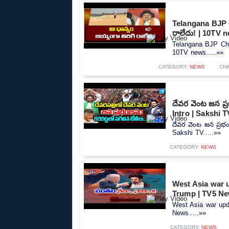
Telangana BJP C
రాలేదు! | 10TV 
Telangana BJP Chie
10TV news.....»»
CATEGORY:
NEWS
CH
దేవర వెంట జన ప్
Intro | Sakshi T
దేవర వెంట జన ప్రభం
Sakshi TV.....»»
CATEGORY:
NEWS
West Asia war u
Trump | TV5 N
West Asia war upd
News.....»»
CATEGORY:
NEWS