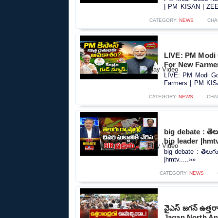
| PM KISAN | ZEE 
CATEGORY:
NEWS
CHA
LIVE: PM Modi
For New Farme
LIVE: PM Modi Go
Farmers | PM KIS
CATEGORY:
NEWS
CHA
big debate : తెలుగ
bjp leader |hmt
big debate : తెలుగు ర
|hmtv.....»»
CATEGORY:
NEWS
వైఎస్ జగన్ ఉత్తర
Jagan North An