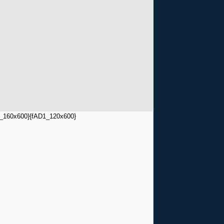
_160x600}
{fAD1_120x600}