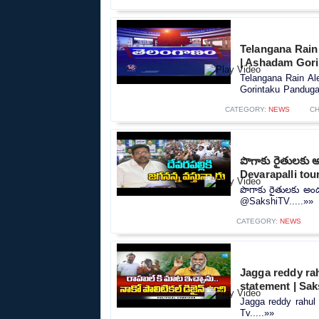
Telangana Rain 
| Ashadam Gori
Telangana Rain Al
Gorintaku Panduga 
CATEGORY:
NEWS
CH
పొగాకు రైతులకు
Devarapalli to
పొగాకు రైతులకు అం
@SakshiTV.....»»
CATEGORY:
NEWS
Jagga reddy rah
statement | Sak
Jagga reddy rahul 
Tv.....»»