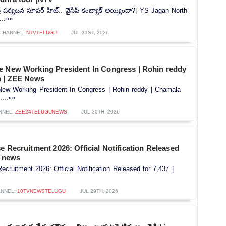
్ర పర్యటన సూపర్ హిట్.. వైసీపీ కంబ్యాక్ అయ్యిందా?| YS Jagan North
...»»
CHANNEL:
NTVTELUGU
JUL 31ST, 2026
e New Working President In Congress | Rohin reddy
n | ZEE News
ew Working President In Congress | Rohin reddy | Chamala
...»»
NNEL:
ZEE24TELUGUNEWS
JUL 30TH, 2026
e Recruitment 2026: Official Notification Released
V news
ecruitment 2026: Official Notification Released for 7,437 |
NNEL:
10TVNEWSTELUGU
JUL 29TH, 2026