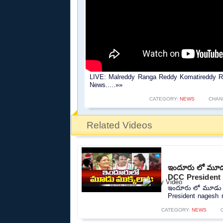
LIVE: Malreddy Ranga Reddy Komatireddy Ra
News.....»»
CATEGORY:
NEWS
CHAN
Related Videos
ఇందూరు లో మూడు
DCC President 
ఇందూరు లో మూడు మ
President nagesh r
CATEGORY:
NEWS