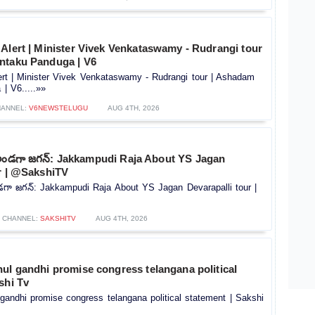
Alert | Minister Vivek Venkataswamy - Rudrangi tour
ntaku Panduga | V6
ert | Minister Vivek Venkataswamy - Rudrangi tour | Ashadam
| V6.....»»
ANNEL:
V6NEWSTELUGU
AUG 4TH, 2026
 అండగా జగన్: Jakkampudi Raja About YS Jagan
ur | @SakshiTV
డగా జగన్: Jakkampudi Raja About YS Jagan Devarapalli tour |
CHANNEL:
SAKSHITV
AUG 4TH, 2026
ul gandhi promise congress telangana political
shi Tv
gandhi promise congress telangana political statement | Sakshi