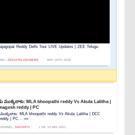
jagopal Reddy Delhi Tour LIVE Updates | ZEE Telugu
NEL:
ZEE24TELUGUNEWS
MAY 18TH, 2026
 ముక్కలాట: MLA bhoopathi reddy Vs Akula Lalitha |
nagesh reddy | PC
ుక్కలాట: MLA bhoopathi reddy Vs Akula Lalitha | DCC
eddy | PC.....»»
CHANNEL:
SAKSHITV
1 HR. 10 MIN. AGO