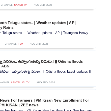
CHANNEL:
SAKSHITV
AUG 2ND, 2026
both Telugu states.. | Weather updates | AP |
y Rains
h Telugu states.. | Weather updates | AP | Telangana Heavy
CHANNEL:
TV9
AUG 2ND, 2026
ున్న వరదలు.. ఉప్పొంగుతున్న నదులు.! || Odisha floods
|| ABN
న వరదలు.. ఉప్పొంగుతున్న నదులు.! || Odisha floods latest updates ||
HANNEL:
ABNTELUGUTV
AUG 2ND, 2026
News For Farmers | PM Kisan New Enrollment For
 PM KISAN | ZEE news
s For Farmers | PM Kisan New Enrollment For New Farmers