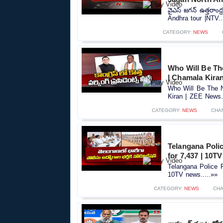
వైఎస్ జగన్ ఉత్తరాంధ
Andhra tour |NTV..
CATEGORY:
NEWS
Who Will Be Th
| Chamala Kira
Who Will Be The N
Kiran | ZEE News..
CATEGORY:
NEWS
CHA
Telangana Polic
for 7,437 | 10T
Telangana Police R
10TV news.....»»
CATEGORY:
NEWS
CHA