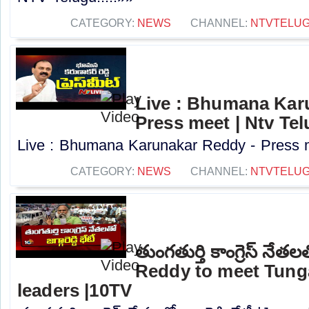
CATEGORY:
NEWS
CHANNEL:
NTVTELU
Live : Bhumana Kar
Press meet | Ntv Te
Live : Bhumana Karunakar Reddy - Press me
CATEGORY:
NEWS
CHANNEL:
NTVTELU
తుంగతుర్తి కాంగ్రెస్ నేతలత
Reddy to meet Tung
leaders |10TV