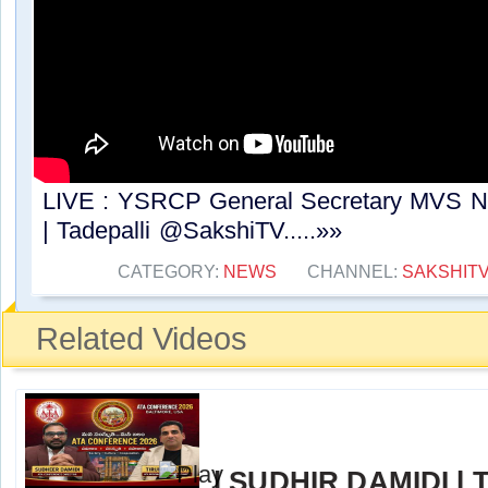
LIVE : YSRCP General Secretary MVS N
| Tadepalli @SakshiTV.....»»
CATEGORY:
NEWS
CHANNEL:
SAKSHIT
Related Videos
l SUDHIR DAMIDI l