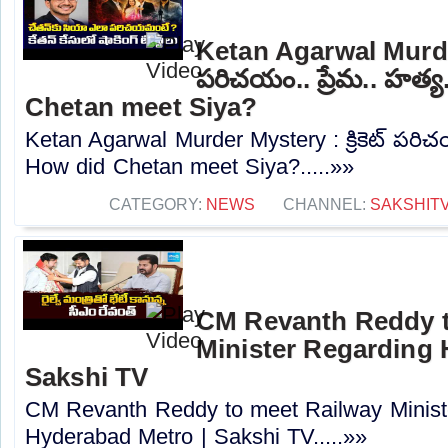
Ketan Agarwal Murder 
పరిచయం.. ప్రేమ.. హత్య
Chetan meet Siya?
Ketan Agarwal Murder Mystery : క్రికెట్ పరిచయ
How did Chetan meet Siya?.....»»
CATEGORY:
NEWS
CHANNEL:
SAKSHIT
CM Revanth Reddy t
Minister Regarding 
Sakshi TV
CM Revanth Reddy to meet Railway Minist
Hyderabad Metro | Sakshi TV.....»»