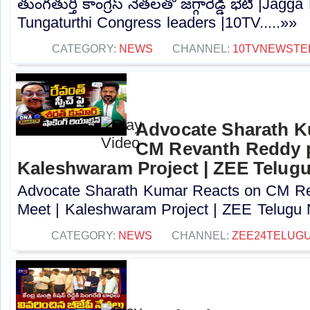
తుంగతుర్తి కాంగ్రెస్ నేతలతో జగ్గారెడ్డి భేటీ |Ja
Tungaturthi Congress leaders |10TV.....»»
CATEGORY:
NEWS
CHANNEL:
10TVNEWSTE
Advocate Sharath K
CM Revanth Reddy p
Kaleshwaram Project | ZEE Telug
Advocate Sharath Kumar Reacts on CM R
Meet | Kaleshwaram Project | ZEE Telugu 
CATEGORY:
NEWS
CHANNEL:
ZEE24TELUG