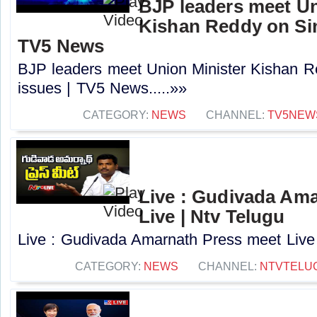
BJP leaders meet Un
Kishan Reddy on Sin
TV5 News
BJP leaders meet Union Minister Kishan R
issues | TV5 News.....»»
CATEGORY:
NEWS
CHANNEL:
TV5NEW
Live : Gudivada Am
Live | Ntv Telugu
Live : Gudivada Amarnath Press meet Live |
CATEGORY:
NEWS
CHANNEL:
NTVTELU