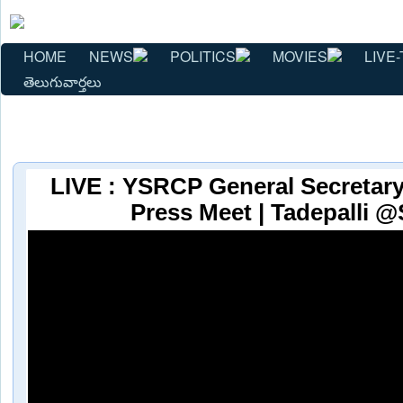
HOME
NEWS
POLITICS
MOVIES
LIVE-
తెలుగువార్తలు
LIVE : YSRCP General Secretar
Press Meet | Tadepalli 