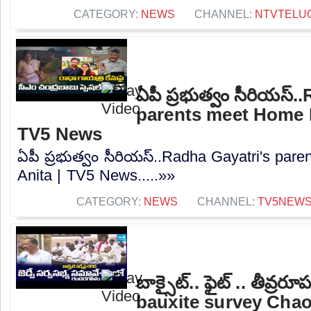
CATEGORY:
NEWS
CHANNEL:
NTVTELU
ఏపీ ప్రభుత్వం సీరియస్
parents meet Home M
TV5 News
ఏపీ ప్రభుత్వం సీరియస్..Radha Gayatri's par
Anita | TV5 News.....»»
CATEGORY:
NEWS
CHANNEL:
TV5NEW
బాక్సైట్.. ఫైట్ .. తీవ్ర
bauxite survey Chao