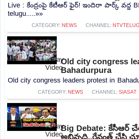
Live : కేంద్రంపై కేటీఆర్ ఫైర్! ఇందిరా పార్క్ వద
telugu.....»»
CATEGORY:
NEWS
CHANNEL:
NTVTELU
Old city congress le
Bahadurpura
Old city congress leaders protest in Bahadu
CATEGORY:
NEWS
CHANNEL:
SIASAT
Big Debate: కేసీఆర్ చ
అభివృద్ధి..రేవంత్ చేసి చ