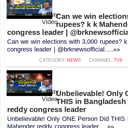
Can we win election
rupees? k k Mahende
congress leader | @brknewsofficia
Can we win elections with 3,000 rupees? k
congress leader | @brknewsofficial.....»»
CATEGORY:
NEWS
CHANNEL:
TV9
Unbelievable! Only
THIS in Bangladesh
reddy congress leader
Unbelievable! Only ONE Person Did THIS i
Mahender reddy congress leader.....»»