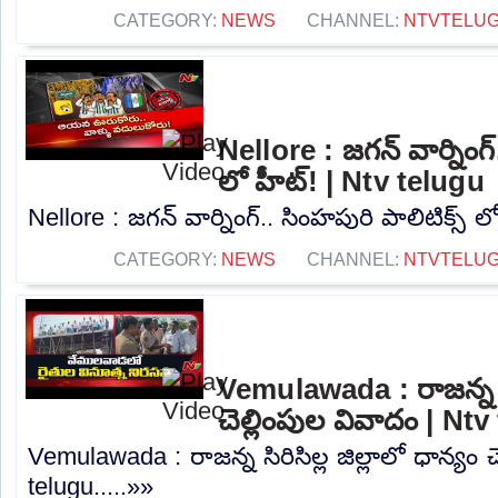
CATEGORY:
NEWS
CHANNEL:
NTVTELU
Nellore : జగన్ వార్నింగ్
లో హీట్! | Ntv telugu
Nellore : జగన్ వార్నింగ్.. సింహపురి పాలిటిక్స్ ల
CATEGORY:
NEWS
CHANNEL:
NTVTELU
Vemulawada : రాజన్న సిర
చెల్లింపుల వివాదం | Nt
Vemulawada : రాజన్న సిరిసిల్ల జిల్లాలో ధాన్యం 
telugu.....»»