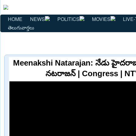
HOME
NEWS
POLITICS
MOVIES
LIVE-
తెలుగువార్తలు
Meenakshi Natarajan: నేడు హైదరాబాద్⁪
నటరాజన్ | Congress | N