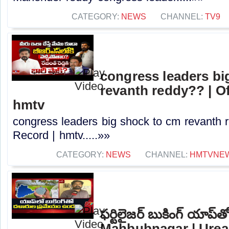
CATEGORY:
NEWS
CHANNEL:
TV9
congress leaders bi
revanth reddy?? | O
hmtv
congress leaders big shock to cm revanth 
Record | hmtv.....»»
CATEGORY:
NEWS
CHANNEL:
HMTVNE
ఫర్టిలైజర్ బుకింగ్ యాప్‌తో
Mahbubnagar | Urea 