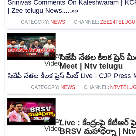
Srinivas Comments On Kaleshwaram | KC
| Zee telugu News.....»»
CATEGORY:
NEWS
CHANNEL:
ZEE24TELUG
సిజేపీ నేతల కీలక ప్రెస్
Meet | Ntv telugu
సిజేపీ నేతల కీలక ప్రెస్ మీట్ Live : CJP Press 
CATEGORY:
NEWS
CHANNEL:
NTVTELU
Live : కేంద్రంపై కేటీఆర్ ఫ
BRSV మహాధర్నా | Ntv