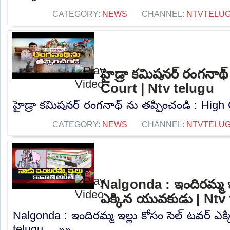
CATEGORY:
NEWS
CHANNEL:
NTVTELU
హైడ్రా కమిషనర్ రంగనాథ్
Court | Ntv telugu
హైడ్రా కమిషనర్ రంగనాథ్ ను తప్పించండి : High C
CATEGORY:
NEWS
CHANNEL:
NTVTELU
Nalgonda : ఇందిరమ్మ ఇల
ఎక్కిన యువకుడు | Ntv
Nalgonda : ఇందిరమ్మ ఇల్లు కోసం సెల్ టవర్ ఎ
telugu.....»»