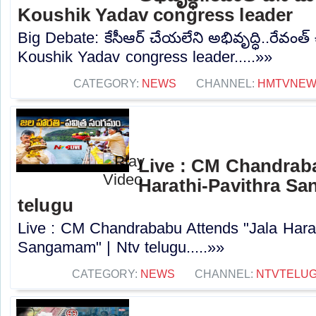
Koushik Yadav congress leader
Big Debate: కేసీఆర్ చేయలేని అభివృద్ధి..రేవంత్ 
Koushik Yadav congress leader.....»»
CATEGORY:
NEWS
CHANNEL:
HMTVNE
Live : CM Chandrab
Harathi-Pavithra Sa
telugu
Live : CM Chandrababu Attends "Jala Harat
Sangamam" | Ntv telugu.....»»
CATEGORY:
NEWS
CHANNEL:
NTVTELU