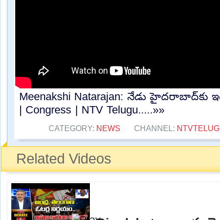
Meenakshi Natarajan: నేడు హైదరాబాద్⁪కు ఇంచ
| Congress | NTV Telugu.....»»
CATEGORY:
NEWS
CHANNEL:
NTVTELU
Related Videos