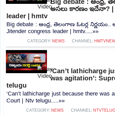
Big debate : ఆంధ్ర, తె
అసలు కారణం ఇదేనా? |
leader | hmtv
Big debate : ఆంధ్ర, తెలంగాణ ఓటర్ల నిర్ణయం.
Jitender congress leader | hmtv.....»»
CATEGORY:
NEWS
CHANNEL:
HMTVNE
‘Can’t lathicharge j
was agitation’: Sup
telugu
‘Can’t lathicharge just because there was a
Court | Ntv telugu.....»»
CATEGORY:
NEWS
CHANNEL:
NTVTELU