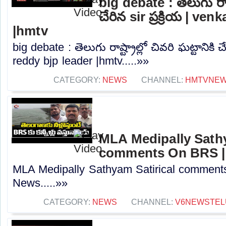
big debate : తెలుగు రాష్ట
చేరిన sir ప్రక్రియ | ve
|hmtv
big debate : తెలుగు రాష్ట్రాల్లో చివరి ఘట్టానికి చే
reddy bjp leader |hmtv.....»»
CATEGORY:
NEWS
CHANNEL:
HMTVNE
MLA Medipally Sathy
comments On BRS |
MLA Medipally Sathyam Satirical commen
News.....»»
CATEGORY:
NEWS
CHANNEL:
V6NEWSTEL