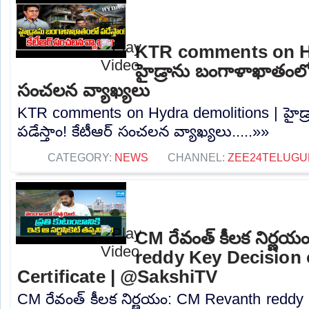
KTR comments on Hy
హైడ్రాను బంగాళాఖాతంలో ప
సంచలన వ్యాఖ్యలు
KTR comments on Hydra demolitions | హైడ
పడేస్తాం! కేటీఆర్ సంచలన వ్యాఖ్యలు.....»»
CATEGORY:
NEWS
CHANNEL:
ZEE24TELUG
CM రేవంత్ కీలక నిర్ణ
reddy Key Decision 
Certificate | @SakshiTV
CM రేవంత్ కీలక నిర్ణయం: CM Revanth reddy