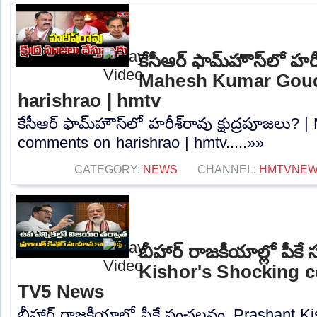
కేసీఆర్ ఫామ్‌హౌస్‌లో హరీ
Mahesh Kumar Gou
harishrao | hmtv
కేసీఆర్ ఫామ్‌హౌస్‌లో హరీశ్‌రావు క్షుద్రపూజల
comments on harishrao | hmtv.....»»
CATEGORY:
NEWS
CHANNEL:
HMTVNE
బీహార్ రాజకీయాల్లో పీ
Kishor's Shocking 
TV5 News
బీహార్ రాజకీయాల్లో పీకే సంచలనం..Prashant K