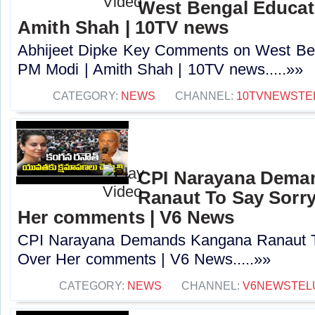
West Bengal Educati
Amith Shah | 10TV news
Abhijeet Dipke Key Comments on West Beng
PM Modi | Amith Shah | 10TV news.....»»
CATEGORY:
NEWS
CHANNEL:
10TVNEWSTE
CPI Narayana Dema
Ranaut To Say Sorry
Her comments | V6 News
CPI Narayana Demands Kangana Ranaut T
Over Her comments | V6 News.....»»
CATEGORY:
NEWS
CHANNEL:
V6NEWSTEL