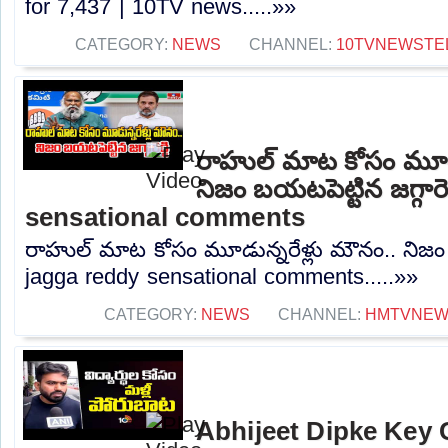
for 7,437 | 10TV news.....»»
CATEGORY:
NEWS
CHANNEL:
10TVNEWSTE
రాహుల్ మాట కోసం మూడు
నిజం బయటపెట్టిన జగ్గారె
sensational comments
రాహుల్ మాట కోసం మూడున్నరేళ్లు మౌనం.. నిజం బయ
jagga reddy sensational comments.....»»
CATEGORY:
NEWS
CHANNEL:
HMTVNE
Abhijeet Dipke Key