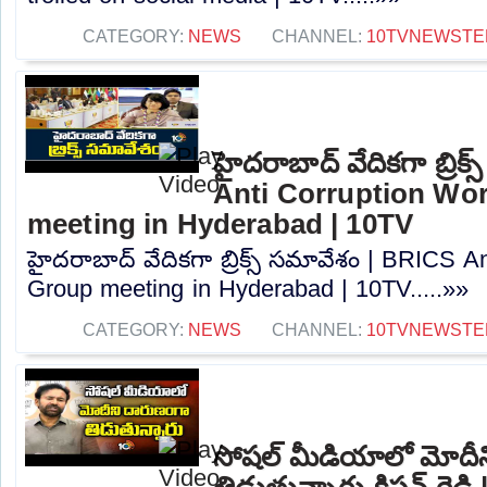
CATEGORY:
NEWS
CHANNEL:
10TVNEWSTE
హైదరాబాద్ వేదికగా బ్రిక
Anti Corruption Wo
meeting in Hyderabad | 10TV
హైదరాబాద్ వేదికగా బ్రిక్స్ సమావేశం | BRICS A
Group meeting in Hyderabad | 10TV.....»»
CATEGORY:
NEWS
CHANNEL:
10TVNEWSTE
సోషల్ మీడియాలో మోదీ
తిడుతున్నారు-కిషన్ రెడ్