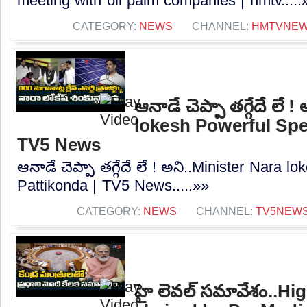
meeting with oil palm companies | hmtv.....
CATEGORY:
NEWS
CHANNEL:
HMTVNE
ఆనాడే చెప్పా తగ్గేదే లే 
lokesh Powerful Spe
TV5 News
ఆనాడే చెప్పా తగ్గేదే లే ! అని..Minister Nara 
Pattikonda | TV5 News.....»»
CATEGORY:
NEWS
CHANNEL:
TV5NEW
హై లెవల్ సమావేశం..Hi