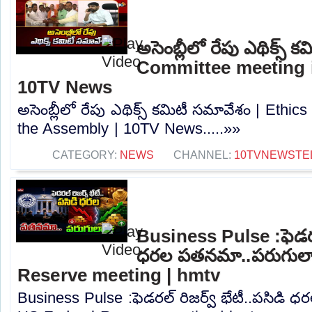
అసెంబ్లీలో రేపు ఎథిక్స్
Committee meeting i
10TV News
అసెంబ్లీలో రేపు ఎథిక్స్ కమిటీ సమావేశం | Ethi
the Assembly | 10TV News.....»»
CATEGORY:
NEWS
CHANNEL:
10TVNEWSTE
Business Pulse :ఫెడరల్
ధరల పతనమా..పరుగులా.
Reserve meeting | hmtv
Business Pulse :ఫెడరల్ రిజర్వ్ భేటీ..పసిడి