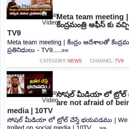
Meta team meeting | క
కేంద్రమంత్రి ఆఫీస్ కు వచ్
TV9
Meta team meeting | కేంద్రం ఆదేశాలతో కేంద్రమం
ప్రతినిధులు - TV9.....»»
CATEGORY:
NEWS
CHANNEL:
TV9
సోషల్ మీడియా లో ట్రోల
are not afraid of bei
media | 10TV
సోషల్ మీడియా లో ట్రోల్ చేస్తే భయపడము | We 
trolled on social media | 10TV.....»»