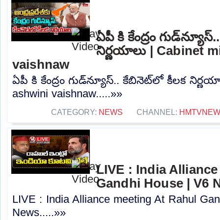
ఏపీ కి కేంద్రం గుడ్‌న్యూస్.
నిర్ణయాలు | Cabinet m
vaishnaw
ఏపీ కి కేంద్రం గుడ్‌న్యూస్.. కేబినెట్‌లో కీలక నిర
ashwini vaishnaw.....»»
CATEGORY:
NEWS
CHANNEL:
HMTVNE
LIVE : India Allianc
Gandhi House | V6 
LIVE : India Alliance meeting At Rahul Ga
News.....»»