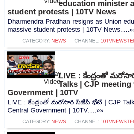
education minister 
student protests | 10TV News
Dharmendra Pradhan resigns as Union educ
massive student protests | 10TV News.....»
CATEGORY:
NEWS
CHANNEL:
10TVNEWSTE
LIVE : కేంద్రంతో మరోసారి
Talks | CJP meeting 
Government | 10TV
LIVE : కేంద్రంతో మరోసారి సీజేపీ భేటీ | CJP Ta
Central Government | 10TV.....»»
CATEGORY:
NEWS
CHANNEL:
10TVNEWSTE