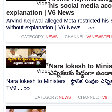
his social media ac
explanation | V6 News
Arvind Kejriwal alleged Meta restricted his
without explanation | V6 News.....»»
CATEGORY:
NEWS
CHANNEL:
V6NEWSTEL
Nara lokesh to Ministe
ఎన్నికలకు సిద్ధంగా ఉండా
Nara lokesh to Ministers : స్థానిక సంస్థల ఎన్ని
TV9.....»»
CATEGORY:
NEWS
CHANNEL:
TV9