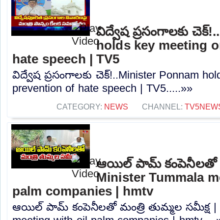
విద్వేష ప్రసంగాలకు చెక
holds key meeting o
hate speech | TV5
విద్వేష ప్రసంగాలకు చెక్!..Minister Ponnam h
prevention of hate speech | TV5.....»»
CATEGORY:
NEWS
CHANNEL:
TV5NEW
ఆయిల్ పామ్ కంపెనీలతో మ
Minister Tummala me
palm companies | hmtv
ఆయిల్ పామ్ కంపెనీలతో మంత్రి తుమ్మల సమీక్ష 