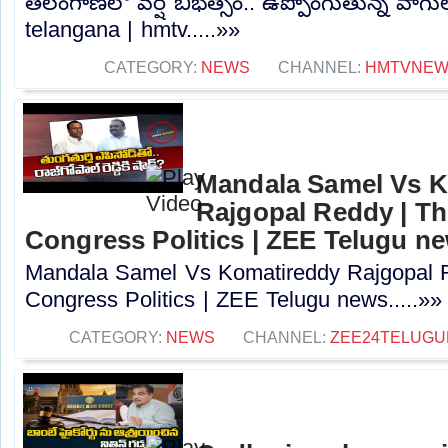
తెలంగాణలో వర్ష బీభత్సం.. ఉప్పొంగుతున్న వాగు
telangana | hmtv.....»»
CATEGORY:
NEWS
CHANNEL:
HMTVNE
Mandala Samel Vs 
Rajgopal Reddy | Th
Congress Politics | ZEE Telugu n
Mandala Samel Vs Komatireddy Rajgopal R
Congress Politics | ZEE Telugu news.....»»
CATEGORY:
NEWS
CHANNEL:
ZEE24TELUG