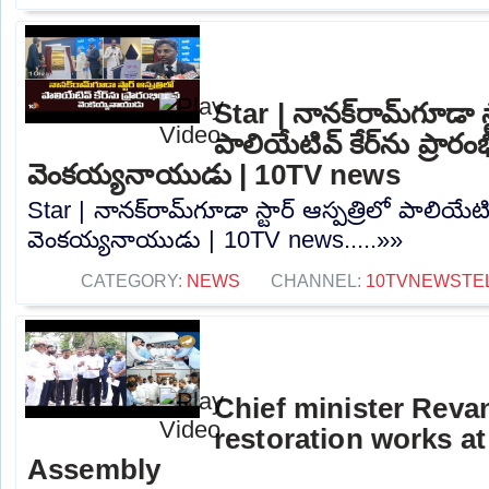
Star | నానక్‌రామ్‌గూడా స్
పాలియేటివ్ కేర్‌ను ప్రారం
వెంకయ్యనాయుడు | 10TV news
Star | నానక్‌రామ్‌గూడా స్టార్ ఆస్పత్రిలో పాలియేటివ
వెంకయ్యనాయుడు | 10TV news.....»»
CATEGORY:
NEWS
CHANNEL:
10TVNEWSTE
Chief minister Reva
restoration works a
Assembly