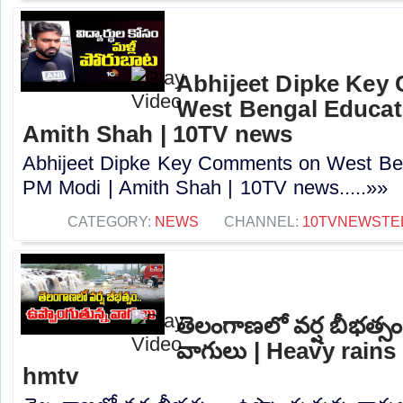
Abhijeet Dipke Key
West Bengal Educati
Amith Shah | 10TV news
Abhijeet Dipke Key Comments on West Beng
PM Modi | Amith Shah | 10TV news.....»»
CATEGORY:
NEWS
CHANNEL:
10TVNEWSTE
తెలంగాణలో వర్ష బీభత్సం
వాగులు | Heavy rains 
hmtv