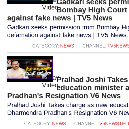
Gadkari seeks perm
Bombay High Court t
against fake news | TV5 News
Gadkari seeks permission from Bombay High
defamation against fake news | TV5 News..
CATEGORY:
NEWS
CHANNEL:
TV5NEW
Pralhad Joshi Takes
education minister 
Pradhan's Resignation V6 News
Pralhad Joshi Takes charge as new educatio
Dharmendra Pradhan's Resignation V6 New
CATEGORY:
NEWS
CHANNEL:
V6NEWSTEL