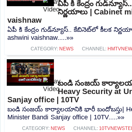
ఏపీ కి కేంద్రం గుడ్‌న్యూస్.
నిర్ణయాలు | Cabinet m
vaishnaw
ఏపీ కి కేంద్రం గుడ్‌న్యూస్.. కేబినెట్‌లో కీలక నిర
ashwini vaishnaw.....»»
CATEGORY:
NEWS
CHANNEL:
HMTVNE
బండి సంజయ్ కార్యాలయాన
Heavy Security at U
Sanjay office | 10TV
బండి సంజయ్ కార్యాలయానికి భారీ బందోబస్తు| H
Minister Bandi Sanjay office | 10TV.....»»
CATEGORY:
NEWS
CHANNEL:
10TVNEWSTE