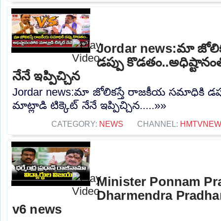
Jordar news:మా జోలిక
డప్పు కొడతం..అధిష్టానంతో
నేనే ఇప్పిచ్చిన
Jordar news:మా జోలికస్తే రాజకీయ సమాధికి డప్
మాట్లాడి టిక్కెట్ నేనే ఇప్పిచ్చిన.....»»
CATEGORY:
NEWS
CHANNEL:
HMTVNE
Minister Ponnam Pr
Dharmendra Pradhan
v6 news