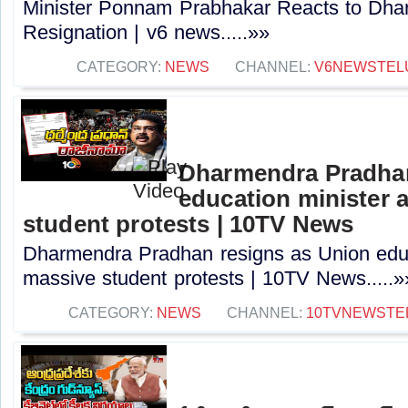
Minister Ponnam Prabhakar Reacts to Dha
Resignation | v6 news.....»»
CATEGORY:
NEWS
CHANNEL:
V6NEWSTEL
Dharmendra Pradhan
education minister 
student protests | 10TV News
Dharmendra Pradhan resigns as Union educ
massive student protests | 10TV News.....»
CATEGORY:
NEWS
CHANNEL:
10TVNEWSTE