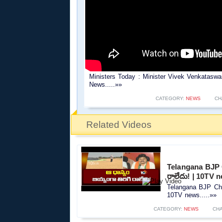
Ministers Today : Minister Vivek Venkatasw
News.....»»
CATEGORY:
NEWS
CH
Related Videos
Telangana BJP C
రాలేదు! | 10TV 
Telangana BJP Chie
10TV news.....»»
CATEGORY:
NEWS
CH