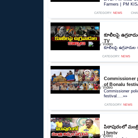
Farmers | PM KIS
CATEGORY:
NEWS
CHA
కూలీలపై ఉగ్రవాదు
TV
కూలీలపై ఉగ్రవాదుల క
CATEGORY:
NEWS
Commissioner p
of Bonalu festiv
Commissioner poli
festival.....»»
CATEGORY:
NEWS
పిఠాపురంలో మంత్
| hmtv