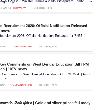
నిమ్మల పర్యటన | Minister Nimmala visits Pithapuram | hmtv.....»»
CHANNEL:
HMTVNEWS
JUL 31ST, 2026
e Recruitment 2026: Official Notification Released
V news
ecruitment 2026: Official Notification Released for 7,437 |
NNEL:
10TVNEWSTELUGU
JUL 29TH, 2026
 Key Comments on West Bengal Education Bill | PM
hah | 10TV news
y Comments on West Bengal Education Bill | PM Modi | Amith
....»»
NNEL:
10TVNEWSTELUGU
JUL 29TH, 2026
 బంగారం, వెండి ధరలు | Gold and silver prices fell today