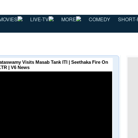
MOVIES
LIVE-TV
MORE
COMEDY
SHORT-
kataswamy Visits Masab Tank ITI | Seethaka Fire On
TR | V6 News