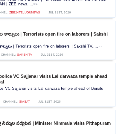
AN | ZEE news.....»»
NNEL:
ZEE24TELUGUNEWS
JUL 31ST, 2026
ల కాల్పులు | Terrorists open fire on laborers | Sakshi
ాల్పులు | Terrorists open fire on laborers | Sakshi TV.....»»
CHANNEL:
SAKSHITV
JUL 31ST, 2026
olice VC Sajjanar visits Lal darwaza temple ahead
al
ce VC Sajjanar visits Lal darwaza temple ahead of Bonalu
CHANNEL:
SIASAT
JUL 31ST, 2026
రి నిమ్మల పర్యటన | Minister Nimmala visits Pithapuram