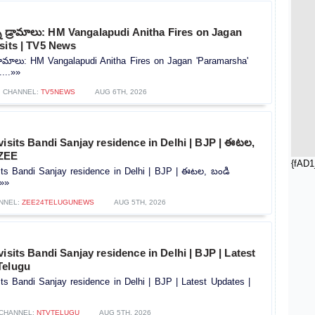
ీ డ్రామాలు: HM Vangalapudi Anitha Fires on Jagan
sits | TV5 News
్రామాలు: HM Vangalapudi Anitha Fires on Jagan 'Paramarsha'
...»»
CHANNEL:
TV5NEWS
AUG 6TH, 2026
visits Bandi Sanjay residence in Delhi | BJP | ఈటల,
 ZEE
{fAD1
its Bandi Sanjay residence in Delhi | BJP | ఈటల, బండి
.»»
NNEL:
ZEE24TELUGUNEWS
AUG 5TH, 2026
visits Bandi Sanjay residence in Delhi | BJP | Latest
Telugu
its Bandi Sanjay residence in Delhi | BJP | Latest Updates |
CHANNEL:
NTVTELUGU
AUG 5TH, 2026