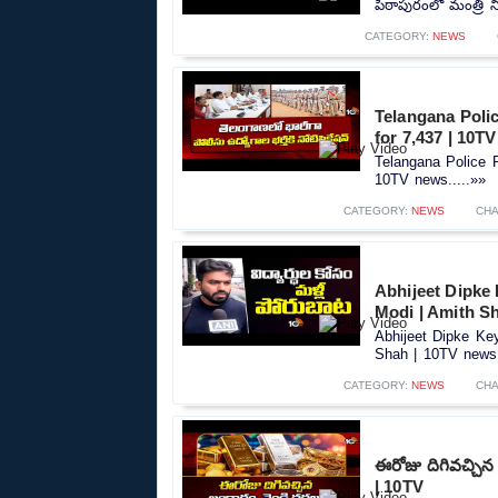
పిఠాపురంలో మంత్రి 
CATEGORY:
NEWS
Telangana Polic
for 7,437 | 10T
Telangana Police R
10TV news.....»»
CATEGORY:
NEWS
CHA
Abhijeet Dipke
Modi | Amith S
Abhijeet Dipke Ke
Shah | 10TV news.
CATEGORY:
NEWS
CHA
ఈరోజు దిగివచ్చిన
| 10TV