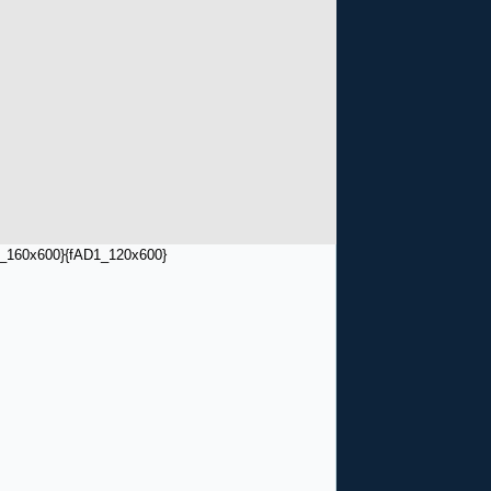
_160x600}
{fAD1_120x600}