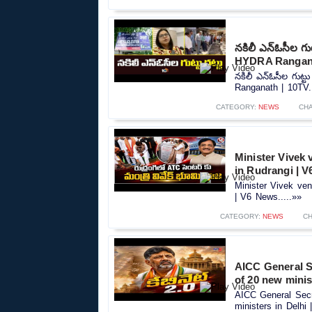
నకిలీ ఎన్ఓసీల గు
HYDRA Rangana
నకిలీ ఎన్ఓసీల గుట్
Ranganath | 10TV..
CATEGORY:
NEWS
CH
Minister Vivek
in Rudrangi | 
Minister Vivek ve
| V6 News.....»»
CATEGORY:
NEWS
CH
AICC General Se
of 20 new minis
AICC General Secre
ministers in Delhi 