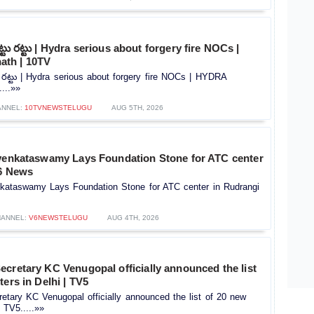
ట్టు రట్టు | Hydra serious about forgery fire NOCs |
th | 10TV
టు రట్టు | Hydra serious about forgery fire NOCs | HYDRA
...»»
ANNEL:
10TVNEWSTELUGU
AUG 5TH, 2026
 venkataswamy Lays Foundation Stone for ATC center
V6 News
nkataswamy Lays Foundation Stone for ATC center in Rudrangi
ANNEL:
V6NEWSTELUGU
AUG 4TH, 2026
cretary KC Venugopal officially announced the list
ters in Delhi | TV5
tary KC Venugopal officially announced the list of 20 new
| TV5.....»»