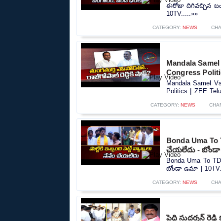
ఈరోజు దిగివచ్చిన బం
10TV.....»»
CATEGORY:
NEWS
CHA
Mandala Samel 
Congress Polit
Mandala Samel Vs 
Politics | ZEE Tel
CATEGORY:
NEWS
CHA
Bonda Uma To TDP 
చేయలేదు - బోండ
Bonda Uma To TDP in
బోండా ఉమా | 10TV.
CATEGORY:
NEWS
CHA
పెద్ది సుదర్శన్ రె