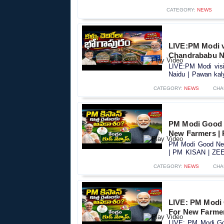
CATEGORY:
NEWS
LIVE:PM Modi vi
Chandrababu Na
LIVE:PM Modi visit
Naidu | Pawan kaly
CATEGORY:
NEWS
CHA
PM Modi Good 
New Farmers |
PM Modi Good New
| PM KISAN | ZEE 
CATEGORY:
NEWS
CHA
LIVE: PM Modi
For New Farme
LIVE: PM Modi Go