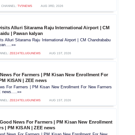
CHANNEL:
TV5NEWS
AUG 3RD, 2026
sits Alluri Sitarama Raju International Airport | CM
idu | Pawan kalyan
s Alluri Sitarama Raju International Airport | CM Chandrababu
an.....»»
NNEL:
ZEE24TELUGUNEWS
AUG 1ST, 2026
News For Farmers | PM Kisan New Enrollment For
 PM KISAN | ZEE news
s For Farmers | PM Kisan New Enrollment For New Farmers
news.....»»
NNEL:
ZEE24TELUGUNEWS
AUG 1ST, 2026
 Good News For Farmers | PM Kisan New Enrollment
rs | PM KISAN | ZEE news
od News For Farmers | PM Kisan New Enrollment For New