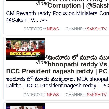
Corruption | @Saks
CM Revanth reddy Focus on Ministers Corr
@SakshiTV.....»»
CATEGORY:
NEWS
CHANNEL:
SAKSHITV
ఇందూరు లో మూడు ముక
bhoopathi reddy Vs A
DCC President nagesh reddy | PC
ఇందూరు లో మూడు ముక్కలాట: MLA bhoopath
Lalitha | DCC President nagesh reddy | PC.
CATEGORY:
NEWS
CHANNEL:
SAKSHITV