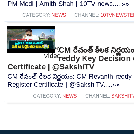
PM Modi | Amith Shah | 10TV news.....»»
CATEGORY:
NEWS
CHANNEL:
10TVNEWSTE
CM రేవంత్ కీలక నిర్ణ
reddy Key Decision 
Certificate | @SakshiTV
CM రేవంత్ కీలక నిర్ణయం: CM Revanth reddy
Register Certificate | @SakshiTV.....»»
CATEGORY:
NEWS
CHANNEL:
SAKSHIT