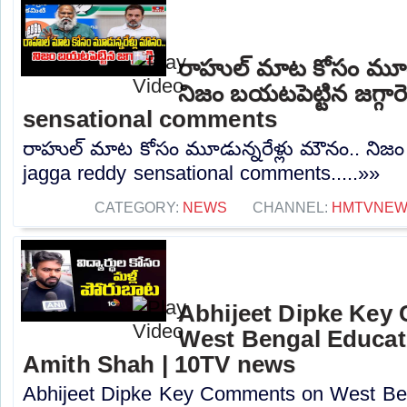
రాహుల్ మాట కోసం మూడు
నిజం బయటపెట్టిన జగ్గారె
sensational comments
రాహుల్ మాట కోసం మూడున్నరేళ్లు మౌనం.. నిజం బయ
jagga reddy sensational comments.....»»
CATEGORY:
NEWS
CHANNEL:
HMTVNE
Abhijeet Dipke Key
West Bengal Educati
Amith Shah | 10TV news
Abhijeet Dipke Key Comments on West Beng