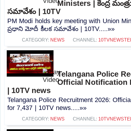
Ministers | కేంద్ర మంత్ర
సమావేశం | 10TV
PM Modi holds key meeting with Union Minist
ప్రధాని మోదీ కీలక సమావేశం | 10TV.....»»
CATEGORY:
NEWS
CHANNEL:
10TVNEWSTE
Telangana Police Re
Official Notification
| 10TV news
Telangana Police Recruitment 2026: Officia
for 7,437 | 10TV news.....»»
CATEGORY:
NEWS
CHANNEL:
10TVNEWSTE