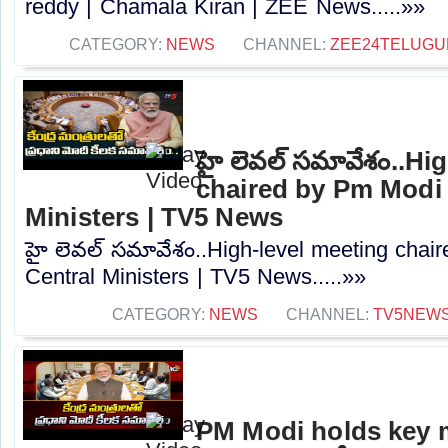
reddy | Chamala Kiran | ZEE News.....»»
CATEGORY:
NEWS
CHANNEL:
ZEE24TELUG
హై లెవల్ సమావేశం..Hi
chaired by Pm Modi 
Ministers | TV5 News
హై లెవల్ సమావేశం..High-level meeting chai
Central Ministers | TV5 News.....»»
CATEGORY:
NEWS
CHANNEL:
TV5NEW
PM Modi holds key 