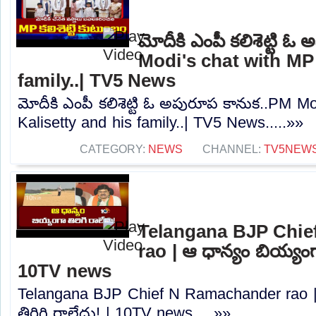
మోదీకి ఎంపీ కలిశెట్టి 
Modi's chat with MP 
family..| TV5 News
మోదీకి ఎంపీ కలిశెట్టి ఓ అపురూప కానుక..PM M
Kalisetty and his family..| TV5 News.....»»
CATEGORY:
NEWS
CHANNEL:
TV5NEW
Telangana BJP Chi
rao | ఆ ధాన్యం బియ్యంగా
10TV news
Telangana BJP Chief N Ramachander rao |
తిరిగి రాలేదు! | 10TV news.....»»