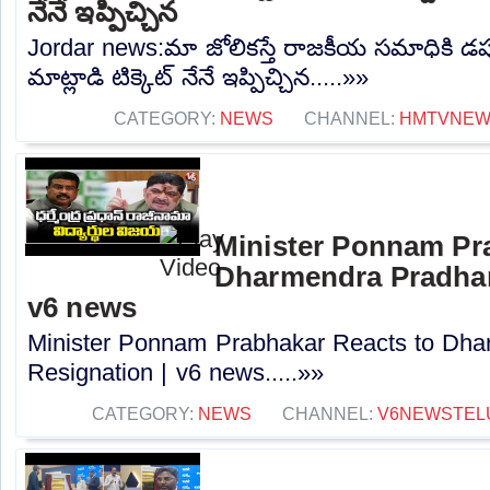
నేనే ఇప్పిచ్చిన
Jordar news:మా జోలికస్తే రాజకీయ సమాధికి డప్
మాట్లాడి టిక్కెట్ నేనే ఇప్పిచ్చిన.....»»
CATEGORY:
NEWS
CHANNEL:
HMTVNE
Minister Ponnam Pr
Dharmendra Pradhan
v6 news
Minister Ponnam Prabhakar Reacts to Dha
Resignation | v6 news.....»»
CATEGORY:
NEWS
CHANNEL:
V6NEWSTEL