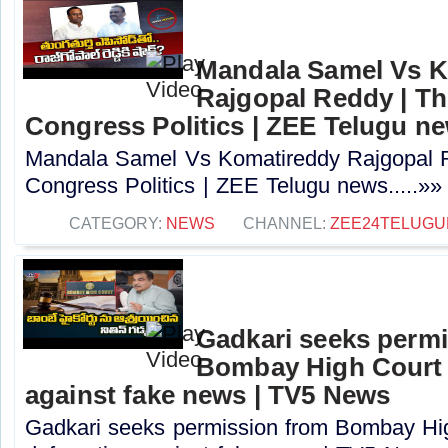
Mandala Samel Vs 
Rajgopal Reddy | Th
Congress Politics | ZEE Telugu n
Mandala Samel Vs Komatireddy Rajgopal R
Congress Politics | ZEE Telugu news.....»»
CATEGORY:
NEWS
CHANNEL:
ZEE24TELUG
Gadkari seeks perm
Bombay High Court t
against fake news | TV5 News
Gadkari seeks permission from Bombay High