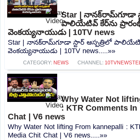
Star | నానక్‌రామ్‌గూడా స్
పాలియేటివ్ కేర్‌ను ప్రారం
వెంకయ్యనాయుడు | 10TV news
Star | నానక్‌రామ్‌గూడా స్టార్ ఆస్పత్రిలో పాలియేటివ
వెంకయ్యనాయుడు | 10TV news.....»»
CATEGORY:
NEWS
CHANNEL:
10TVNEWSTE
Why Water Not lifti
: KTR Comments In 
Chat | V6 news
Why Water Not lifting From kannepalli : 
Media Chit Chat | V6 news.....»»