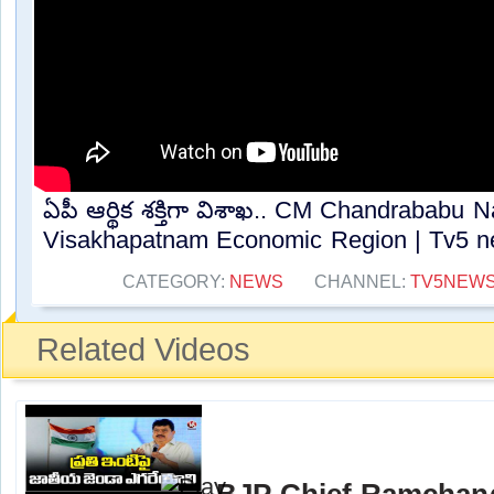
ఏపీ ఆర్థిక శక్తిగా విశాఖ.. CM Chandrababu 
Visakhapatnam Economic Region | Tv5 ne
CATEGORY:
NEWS
CHANNEL:
TV5NEW
Related Videos
BJP Chief Ramchand