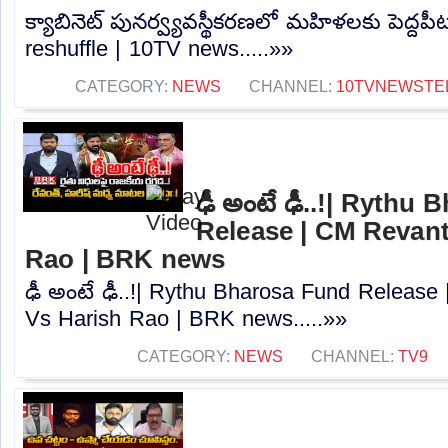
క్యాబినెట్ పునర్వ్యవస్థీకరణలో మహిళలకు పెద్దపీ
reshuffle | 10TV news.....»»
CATEGORY:
NEWS
CHANNEL:
10TVNEWSTE
ఢీ అంటే ఢీ..!| Rythu
Release | CM Revan
Rao | BRK news
ఢీ అంటే ఢీ..!| Rythu Bharosa Fund Releas
Vs Harish Rao | BRK news.....»»
CATEGORY:
NEWS
CHANNEL:
TV9