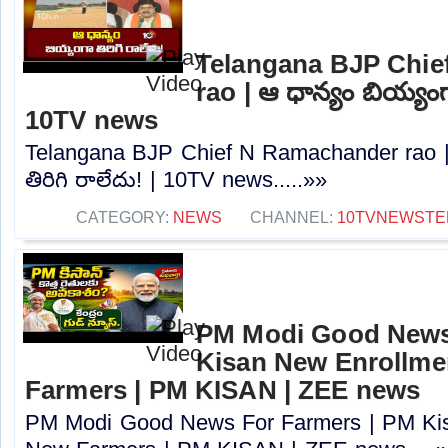
Telangana BJP Chi
rao | ఆ ధాన్యం బియ్యంగా
10TV news
Telangana BJP Chief N Ramachander rao |
తిరిగి రాలేదు! | 10TV news.....»»
CATEGORY:
NEWS
CHANNEL:
10TVNEWSTE
PM Modi Good News
Kisan New Enrollme
Farmers | PM KISAN | ZEE news
PM Modi Good News For Farmers | PM Kis