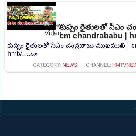
కుప్పం రైతులతో సీఎం చ
cm chandrababu | h
కుప్పం రైతులతో సీఎం చంద్రబాబు ముఖముఖి | 
hmtv.....»»
CATEGORY:
NEWS
CHANNEL:
HMTVNE