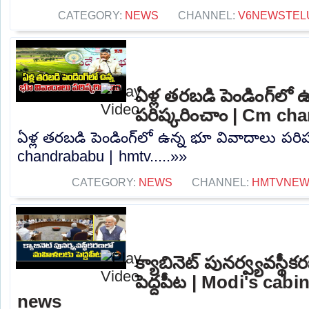
CATEGORY:
NEWS
CHANNEL:
V6NEWSTEL
ఏళ్ల తరబడి పెండింగ్‌లో
పరిష్కరించాం | Cm ch
ఏళ్ల తరబడి పెండింగ్‌లో ఉన్న భూ వివాదాలు పరి
chandrababu | hmtv.....»»
CATEGORY:
NEWS
CHANNEL:
HMTVNE
క్యాబినెట్ పునర్వ్యవస్
పెద్దపీట | Modi's cabi
news