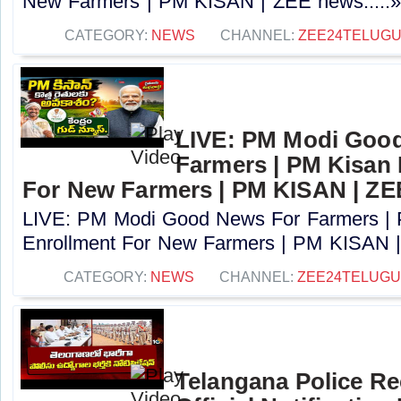
New Farmers | PM KISAN | ZEE news.....
CATEGORY:
NEWS
CHANNEL:
ZEE24TELUG
LIVE: PM Modi Goo
Farmers | PM Kisan
For New Farmers | PM KISAN | Z
LIVE: PM Modi Good News For Farmers |
Enrollment For New Farmers | PM KISAN |
CATEGORY:
NEWS
CHANNEL:
ZEE24TELUG
Telangana Police Re