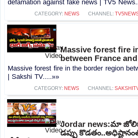
defamation against fake news | TV5 News..
CATEGORY:
NEWS
CHANNEL:
TV5NEW
Massive forest fire 
between France and 
Massive forest fire in the border region b
| Sakshi TV.....»»
CATEGORY:
NEWS
CHANNEL:
SAKSHIT
Jordar news:మా జోలిక
డప్పు కొడతం..అధిష్టానంతో