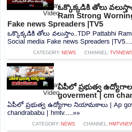
ఒక్కొక్కడికి తోలు వలుస్
Ram Strong Worning
Fake news Spreaders |TV5
ఒక్కొక్కడికి తోలు వలుస్తాం..TDP Pattabhi R
Social media Fake news Spreaders |TV5...
CATEGORY:
NEWS
CHANNEL:
TV5NEW
ఏపీలో ప్రభుత్వ ఉద్యోగ
goverment | cm cha
ఏపీలో ప్రభుత్వ ఉద్యోగాల నియామకాలు | Ap g
chandrababu | hmtv.....»»
CATEGORY:
NEWS
CHANNEL:
HMTVNE