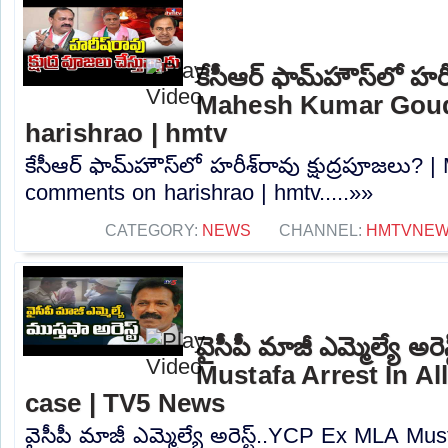
కేసీఆర్ ఫామ్‌హౌస్‌లో హరీ
Mahesh Kumar Gou
harishrao | hmtv
కేసీఆర్ ఫామ్‌హౌస్‌లో హరీశ్‌రావు క్షుద్రపూజల
comments on harishrao | hmtv.....»»
CATEGORY:
NEWS
CHANNEL:
HMTVNE
వైసీపీ మాజీ ఎమ్మెల్యే అ
Mustafa Arrest In A
case | TV5 News
వైసీపీ మాజీ ఎమ్మెల్యే అరెస్ట్..YCP Ex MLA Mus