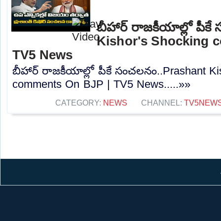
బీహార్ రాజకీయాల్లో పీ
Kishor's Shocking 
TV5 News
బీహార్ రాజకీయాల్లో పీకే సంచలనం..Prashant K
comments On BJP | TV5 News.....»»
CATEGORY:
NEWS
CHANNEL:
TV5NEW