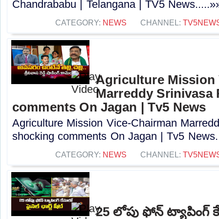
Chandrababu | Telangana | TV5 News.....»
CATEGORY:
NEWS
CHANNEL:
TV5NEW
Agriculture Mission
Marreddy Srinivasa
comments On Jagan | Tv5 News
Agriculture Mission Vice-Chairman Marred
shocking comments On Jagan | Tv5 News..
CATEGORY:
NEWS
CHANNEL:
TV5NEW
25 లోపు ఫోన్ ట్యాపింగ్ కే