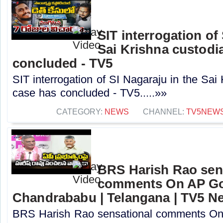
SIT interrogation of
Sai Krishna custodi
concluded - TV5
SIT interrogation of SI Nagaraju in the Sai
case has concluded - TV5.....»»
CATEGORY:
NEWS
CHANNEL:
TV5NEW
BRS Harish Rao sen
comments On AP Go
Chandrababu | Telangana | TV5 N
BRS Harish Rao sensational comments O