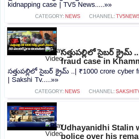
kidnapping case | TV5 News.....»»
CATEGORY:
NEWS
CHANNEL:
TV5NEW
సత్తుపల్లిలో సైబర్ క్రైమ
fraud case in Kham
సత్తుపల్లిలో సైబర్ క్రైమ్ ..| ₹1000 crore cy
| Sakshi Tv.....»»
CATEGORY:
NEWS
CHANNEL:
SAKSHIT
Udhayanidhi Stalin 
police over his rem