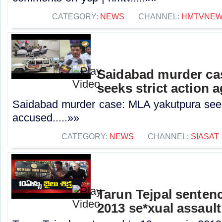
CATEGORY:
NEWS
CHANNEL:
HMTVNE
Saidabad murder ca
seeks strict action 
Saidabad murder case: MLA yakutpura seeks
accused.....»»
CATEGORY:
NEWS
CHANNEL:
SIASAT
Tarun Tejpal sentenc
2013 se*xual assault