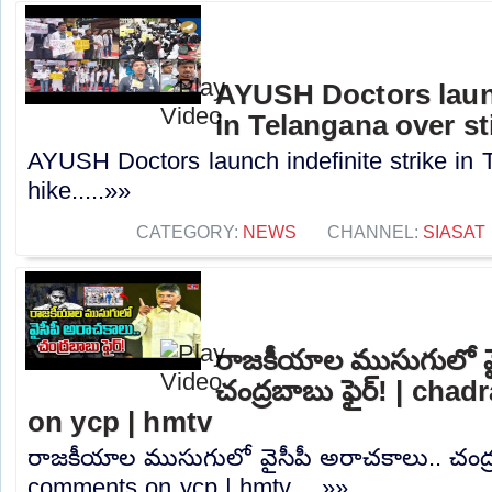
AYUSH Doctors launc
in Telangana over st
AYUSH Doctors launch indefinite strike in 
hike.....»»
CATEGORY:
NEWS
CHANNEL:
SIASAT
రాజకీయాల ముసుగులో వై
చంద్రబాబు ఫైర్! | ch
on ycp | hmtv
రాజకీయాల ముసుగులో వైసీపీ అరాచకాలు.. చంద్ర
comments on ycp | hmtv.....»»