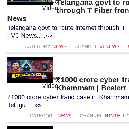
Telangana govt to ro
through T Fiber fro
News
Telangana govt to route internet through T
| V6 News.....»»
CATEGORY:
NEWS
CHANNEL:
V6NEWSTEL
₹1000 crore cyber fr
Khammam | Bealert 
₹1000 crore cyber fraud case in Khammam 
Telugu.....»»
CATEGORY:
NEWS
CHANNEL:
NTVTELU