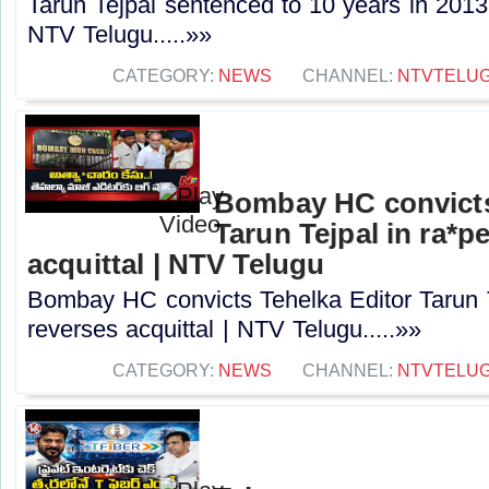
Tarun Tejpal sentenced to 10 years in 2013
NTV Telugu.....»»
CATEGORY:
NEWS
CHANNEL:
NTVTELU
Bombay HC convicts
Tarun Tejpal in ra*p
acquittal | NTV Telugu
Bombay HC convicts Tehelka Editor Tarun T
reverses acquittal | NTV Telugu.....»»
CATEGORY:
NEWS
CHANNEL:
NTVTELU