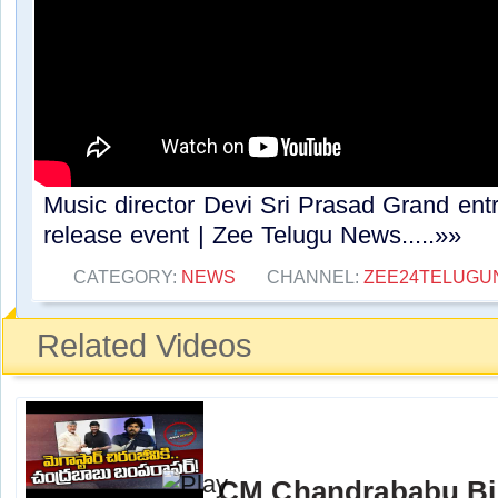
Music director Devi Sri Prasad Grand entr
release event | Zee Telugu News.....»»
CATEGORY:
NEWS
CHANNEL:
ZEE24TELUGU
Related Videos
CM Chandrababu Big