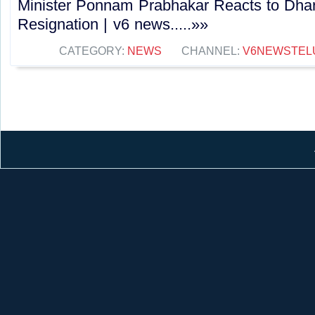
Minister Ponnam Prabhakar Reacts to Dha
Resignation | v6 news.....»»
CATEGORY:
NEWS
CHANNEL:
V6NEWSTEL