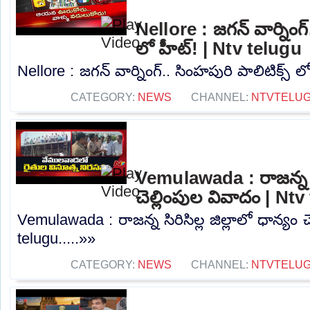
Nellore : జగన్ వార్నింగ్
లో హీట్! | Ntv telugu
Nellore : జగన్ వార్నింగ్.. సింహపురి పాలిటిక్స్ ల
CATEGORY:
NEWS
CHANNEL:
NTVTELU
Vemulawada : రాజన్న సిర
చెల్లింపుల వివాదం | Nt
Vemulawada : రాజన్న సిరిసిల్ల జిల్లాలో ధాన్యం 
telugu.....»»
CATEGORY:
NEWS
CHANNEL:
NTVTELU