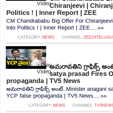
Chiranjeevi | Chiran
Politics ! | Inner Report | ZEE
CM Chandrababu Big Offer For Chiranjeevi 
Into Politics ! | Inner Report | ZEE.....»»
CATEGORY:
NEWS
CHANNEL:
ZEE24TELUG
అమరావతిని గ్రాఫిక్స్ అ
satya prasad Fires 
propaganda | TV5 News
అమరావతిని గ్రాఫిక్స్ అంటే..Minister anagani 
YCP false propaganda | TV5 News.....»»
CATEGORY:
NEWS
CHANNEL:
TV5NEW