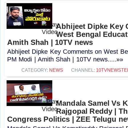
Abhijeet Dipke Key
West Bengal Educati
Amith Shah | 10TV news
Abhijeet Dipke Key Comments on West Beng
PM Modi | Amith Shah | 10TV news.....»»
CATEGORY:
NEWS
CHANNEL:
10TVNEWSTE
Mandala Samel Vs 
Rajgopal Reddy | Th
Congress Politics | ZEE Telugu n