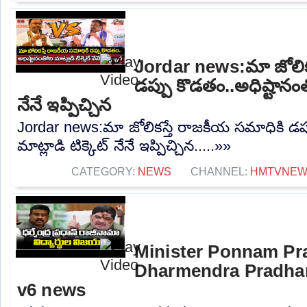
Jordar news:మా జోలిక
డప్పు కొడతం..అధిష్టానంతో
నేనే ఇప్పిచ్చిన
Jordar news:మా జోలికస్తే రాజకీయ సమాధికి డప్
మాట్లాడి టిక్కెట్ నేనే ఇప్పిచ్చిన.....»»
CATEGORY:
NEWS
CHANNEL:
HMTVNE
Minister Ponnam Pr
Dharmendra Pradhan
v6 news