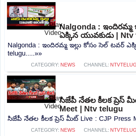
Nalgonda : ఇందిరమ్మ ఇల
ఎక్కిన యువకుడు | Ntv
Nalgonda : ఇందిరమ్మ ఇల్లు కోసం సెల్ టవర్ ఎ
telugu.....»»
CATEGORY:
NEWS
CHANNEL:
NTVTELU
సిజేపీ నేతల కీలక ప్రెస్
Meet | Ntv telugu
సిజేపీ నేతల కీలక ప్రెస్ మీట్ Live : CJP Press 
CATEGORY:
NEWS
CHANNEL:
NTVTELU