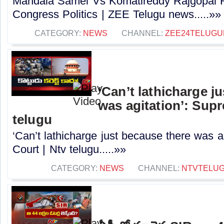
Mandala Samel Vs Komatireddy Rajgopal R
Congress Politics | ZEE Telugu news.....»»
CATEGORY:
NEWS
CHANNEL:
ZEE24TELUG
‘Can’t lathicharge j
was agitation’: Sup
telugu
‘Can’t lathicharge just because there was a
Court | Ntv telugu.....»»
CATEGORY:
NEWS
CHANNEL:
NTVTELU