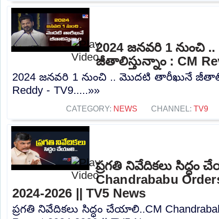
2024 జనవరి 1 నుంచి ..
జీతాలిస్తున్నాం : CM 
2024 జనవరి 1 నుంచి .. మొదటి తారీఖునే జీతాలి
Reddy - TV9.....»»
CATEGORY:
NEWS
CHANNEL:
TV9
ప్రగతి నివేదికలు సిద్ధం 
Chandrababu Orders
2024-2026 || TV5 News
ప్రగతి నివేదికలు సిద్ధం చేయాలి..CM Chandra